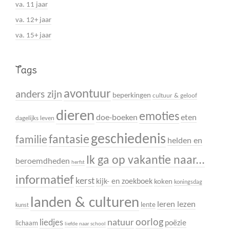
va. 11 jaar
va. 12+ jaar
va. 15+ jaar
Tags
avontuur
anders zijn
beperkingen
cultuur & geloof
dieren
emoties
doe-boeken
eten
dagelijks leven
geschiedenis
fantasie
familie
helden en
Ik ga op vakantie naar...
beroemdheden
herfst
informatief
kerst
kijk- en zoekboek
koken
koningsdag
landen & culturen
leren lezen
lente
kunst
oorlog
liedjes
natuur
poëzie
lichaam
liefde
naar school