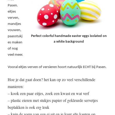
Pasen.
eitjes
verven,
mandjes
vouwen,
Perfect colorful handmade easter eggs isolated on
paasstukj
a white background
es maken
of nog
veel meer.
Vooral eitjes verven of versieren hoort natuurlijk ECHT bij Pasen.
Hoe je dat gaat doen? het kan op zo veel verschillende
manieren:
– kook een paar eitjes, zoek een kwast en wat verf
– plastic eieren met stukjes papier of gekleurde servetjes
beplakken is ook erg leuk
– knip de vorm van een ei uit en je kunt alle kanten op,