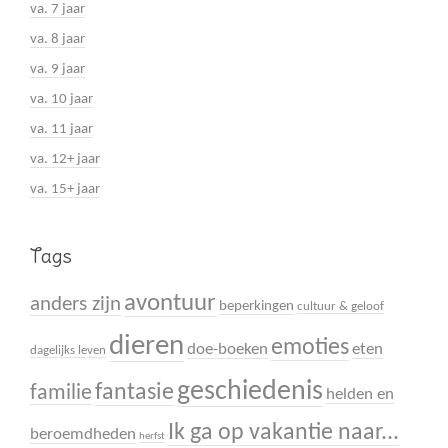
va. 7 jaar
va. 8 jaar
va. 9 jaar
va. 10 jaar
va. 11 jaar
va. 12+ jaar
va. 15+ jaar
Tags
avontuur
anders zijn
beperkingen
cultuur & geloof
dieren
emoties
doe-boeken
eten
dagelijks leven
geschiedenis
fantasie
familie
helden en
Ik ga op vakantie naar...
beroemdheden
herfst