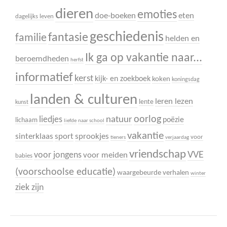
dieren
emoties
doe-boeken
eten
dagelijks leven
geschiedenis
fantasie
familie
helden en
Ik ga op vakantie naar...
beroemdheden
herfst
informatief
kerst
kijk- en zoekboek
koken
koningsdag
landen & culturen
leren lezen
lente
kunst
oorlog
liedjes
natuur
poëzie
lichaam
liefde
naar school
vakantie
sinterklaas
sport
sprookjes
voor
tieners
verjaardag
vriendschap
VVE
voor jongens
voor meiden
babies
(voorschoolse educatie)
waargebeurde verhalen
winter
ziek zijn