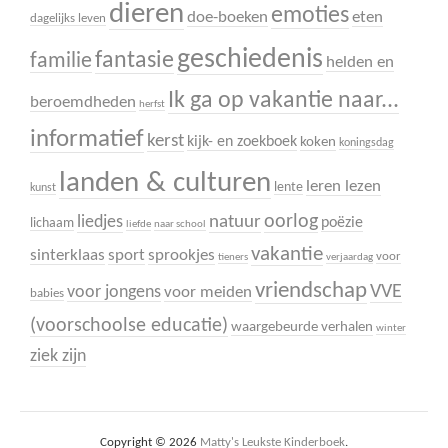
dieren
emoties
doe-boeken
eten
dagelijks leven
geschiedenis
fantasie
familie
helden en
Ik ga op vakantie naar...
beroemdheden
herfst
informatief
kerst
kijk- en zoekboek
koken
koningsdag
landen & culturen
leren lezen
lente
kunst
oorlog
liedjes
natuur
poëzie
lichaam
liefde
naar school
vakantie
sinterklaas
sport
sprookjes
voor
tieners
verjaardag
vriendschap
VVE
voor jongens
voor meiden
babies
(voorschoolse educatie)
waargebeurde verhalen
winter
ziek zijn
Copyright © 2026
Matty's Leukste Kinderboek
.