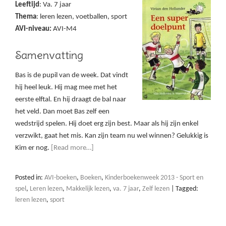
Leeftijd
: Va. 7 jaar
Thema
: leren lezen, voetballen, sport
AVI-niveau:
AVI-M4
Samenvatting
Bas is de pupil van de week. Dat vindt
hij heel leuk. Hij mag mee met het
eerste elftal. En hij draagt de bal naar
het veld. Dan moet Bas zelf een
wedstrijd spelen. Hij doet erg zijn best. Maar als hij zijn enkel
verzwikt, gaat het mis. Kan zijn team nu wel winnen? Gelukkig is
Kim er nog.
[Read more…]
Posted in:
AVI-boeken
,
Boeken
,
Kinderboekenweek 2013 - Sport en
spel
,
Leren lezen
,
Makkelijk lezen
,
va. 7 jaar
,
Zelf lezen
|
Tagged:
leren lezen
,
sport