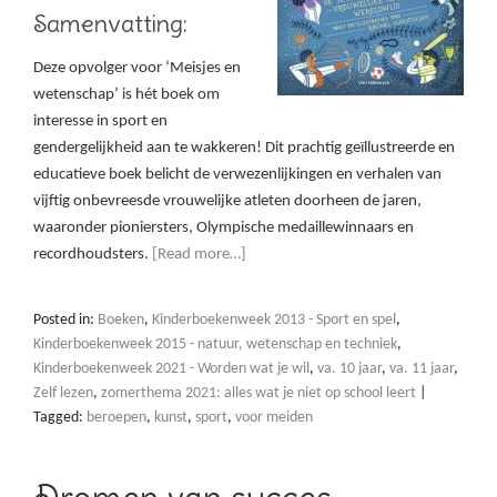
Samenvatting:
Deze opvolger voor ‘Meisjes en
wetenschap’ is hét boek om
interesse in sport en
gendergelijkheid aan te wakkeren! Dit prachtig geïllustreerde en
educatieve boek belicht de verwezenlijkingen en verhalen van
vijftig onbevreesde vrouwelijke atleten doorheen de jaren,
waaronder pioniersters, Olympische medaillewinnaars en
recordhoudsters.
[Read more…]
Posted in:
Boeken
,
Kinderboekenweek 2013 - Sport en spel
,
Kinderboekenweek 2015 - natuur, wetenschap en techniek
,
Kinderboekenweek 2021 - Worden wat je wil
,
va. 10 jaar
,
va. 11 jaar
,
Zelf lezen
,
zomerthema 2021: alles wat je niet op school leert
|
Tagged:
beroepen
,
kunst
,
sport
,
voor meiden