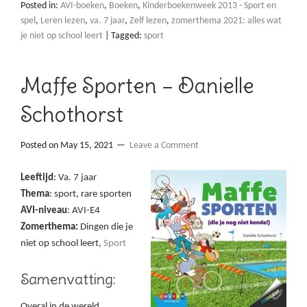
Posted in:
AVI-boeken
,
Boeken
,
Kinderboekenweek 2013 - Sport en
spel
,
Leren lezen
,
va. 7 jaar
,
Zelf lezen
,
zomerthema 2021: alles wat
je niet op school leert
|
Tagged:
sport
Maffe Sporten – Danielle
Schothorst
Posted on
May 15, 2021
Leave a Comment
Leeftijd
: Va. 7 jaar
Thema
: sport, rare sporten
AVI-niveau
: AVI-E4
Zomerthema:
Dingen die je
niet op school leert,
Sport
Samenvatting:
Overal in de wereld