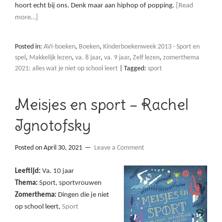
hoort echt bij ons. Denk maar aan hiphop of popping.
[Read
more…]
Posted in:
AVI-boeken
,
Boeken
,
Kinderboekenweek 2013 - Sport en
spel
,
Makkelijk lezen
,
va. 8 jaar
,
va. 9 jaar
,
Zelf lezen
,
zomerthema
2021: alles wat je niet op school leert
|
Tagged:
sport
Meisjes en sport – Rachel
Ignotofsky
Posted on
April 30, 2021
Leave a Comment
Leeftijd:
Va. 10 jaar
Thema:
Sport, sportvrouwen
Zomerthema:
Dingen die je niet
op school leert,
Sport