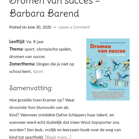
Dromen van succes –
Barbara Barend
Posted on
June 30, 2020
Leave a Comment
Leeftijd:
Va. 8 jaar
Thema:
sport, olympische spelen,
dromen van succes
Zomerthema:
Dingen die je niet op
school leert,
Sport
Samenvatting:
Hoe groeide Sven Kramer op? Waar
droomde Tom Dumoulin van als
kind? Wanneer ontdekte Dafne Schippers haar talent, en
wanneer werd echt duidelijk dat Ireen Wüst topsporter zou
worden? Een leuk, vrolijk en leerzaam boek over de weg van
kind tot sportheld.
[Read more…]