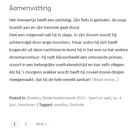
Samenvatting
Het meneertje heeft een pechdag. Zijn fiets is gestolen, de soep
brandt aan en zijn hamster gaat dood.
Met een rotgevoel valt hij in slaap. In zijn droom wordt hij
achtervolgd door enge monsters. Maar zodra hij zich heeft
losgerukt uit deze nachtmerrie komt hij in het ene na het andere
droomavontuur: hij redt bijvoorbeeld een ontvoerde prinses,
scoort in een belangrijke voetbalwedstrijd en kan zelfs vliegen.
Als hij ‘s morgens wakker wordt heeft hij zoveel mooie dingen
meegemaakt, dat hij de hele wereld aankan!
[Read more…]
Posted in:
Boeken
,
Kinderboekenweek 2013 - Sport en spel
,
va. 4
jaar
,
Voorlezen
|
Tagged:
emoties
,
fantasie
1
2
Next »