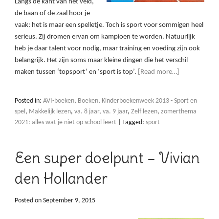
Langs de kant van het veld,
de baan of de zaal hoor je
vaak: het is maar een spelletje. Toch is sport voor sommigen heel
serieus. Zij dromen ervan om kampioen te worden. Natuurlijk
heb je daar talent voor nodig, maar training en voeding zijn ook
belangrijk. Het zijn soms maar kleine dingen die het verschil
maken tussen ‘topsport’ en ‘sport is top’.
[Read more…]
Posted in:
AVI-boeken
,
Boeken
,
Kinderboekenweek 2013 - Sport en
spel
,
Makkelijk lezen
,
va. 8 jaar
,
va. 9 jaar
,
Zelf lezen
,
zomerthema
2021: alles wat je niet op school leert
|
Tagged:
sport
Een super doelpunt – Vivian
den Hollander
Posted on
September 9, 2015