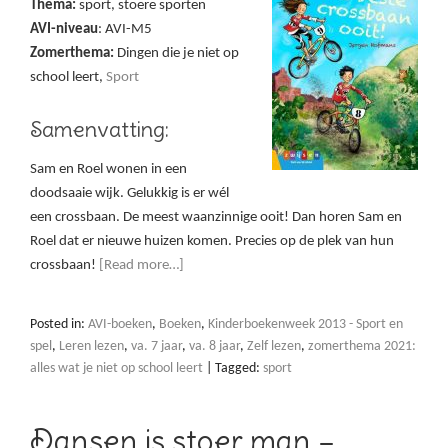
Thema:
sport, stoere sporten
AVI-niveau
: AVI-M5
Zomerthema:
Dingen die je niet op
school leert,
Sport
Samenvatting:
Sam en Roel wonen in een
doodsaaie wijk. Gelukkig is er wél
een crossbaan. De meest waanzinnige ooit! Dan horen Sam en
Roel dat er nieuwe huizen komen. Precies op de plek van hun
crossbaan!
[Read more…]
Posted in:
AVI-boeken
,
Boeken
,
Kinderboekenweek 2013 - Sport en
spel
,
Leren lezen
,
va. 7 jaar
,
va. 8 jaar
,
Zelf lezen
,
zomerthema 2021:
alles wat je niet op school leert
|
Tagged:
sport
Dansen is stoer man –