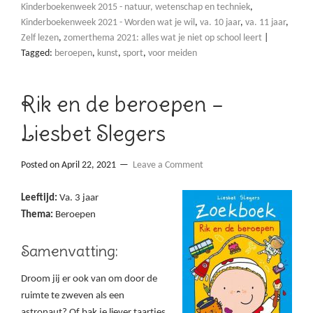
Kinderboekenweek 2015 - natuur, wetenschap en techniek
,
Kinderboekenweek 2021 - Worden wat je wil
,
va. 10 jaar
,
va. 11 jaar
,
Zelf lezen
,
zomerthema 2021: alles wat je niet op school leert
|
Tagged:
beroepen
,
kunst
,
sport
,
voor meiden
Rik en de beroepen –
Liesbet Slegers
Posted on
April 22, 2021
Leave a Comment
Leeftijd:
Va. 3 jaar
Thema:
Beroepen
Samenvatting:
Droom jij er ook van om door de
ruimte te zweven als een
astronaut? Of bak je liever taartjes