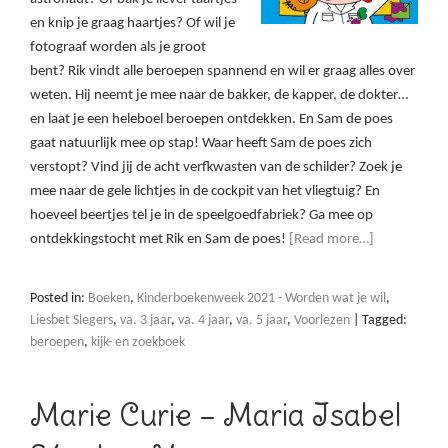
en knip je graag haartjes? Of wil je
fotograaf worden als je groot
bent? Rik vindt alle beroepen spannend en wil er graag alles over
weten. Hij neemt je mee naar de bakker, de kapper, de dokter…
en laat je een heleboel beroepen ontdekken. En Sam de poes
gaat natuurlijk mee op stap! Waar heeft Sam de poes zich
verstopt? Vind jij de acht verfkwasten van de schilder? Zoek je
mee naar de gele lichtjes in de cockpit van het vliegtuig? En
hoeveel beertjes tel je in de speelgoedfabriek? Ga mee op
ontdekkingstocht met Rik en Sam de poes!
[Read more…]
Posted in:
Boeken
,
Kinderboekenweek 2021 - Worden wat je wil
,
Liesbet Slegers
,
va. 3 jaar
,
va. 4 jaar
,
va. 5 jaar
,
Voorlezen
|
Tagged:
beroepen
,
kijk- en zoekboek
Marie Curie – Maria Isabel