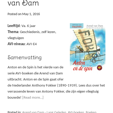
van Dam
Posted on
May 1, 2016
Leeftijd
: Va. 6 jaar
Thema
: Geschiedenis, zelf lezen,
vliegtuigen
AVI-niveau
: AVI-E4
Samenvatting
Anton en de Spin is het vierde van de
serie AVI-boeken die Arend van Dam
uitbracht. Anton en de Spin gaat ofer
de Nederlander Anthony Fokker (1890-1939). Lees dus over het
verrassende leven van Antony Fokker, die zijn eigen vliegtuig
bouwde!
[Read more…]
Posted in:
Arend van Dam - Lang Geleden
,
AVI-boeken
,
Boeken
,