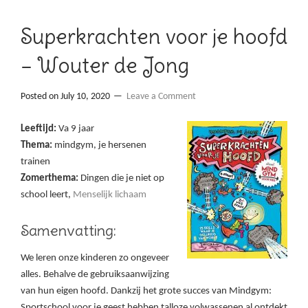
Superkrachten voor je hoofd
– Wouter de Jong
Posted on
July 10, 2020
Leave a Comment
Leeftijd:
Va 9 jaar
Thema:
mindgym, je hersenen
trainen
Zomerthema:
Dingen die je niet op
school leert,
Menselijk lichaam
Samenvatting:
We leren onze kinderen zo ongeveer
alles. Behalve de gebruiksaanwijzing
van hun eigen hoofd. Dankzij het grote succes van Mindgym:
Sportschool voor je geest hebben talloze volwassenen al ontdekt