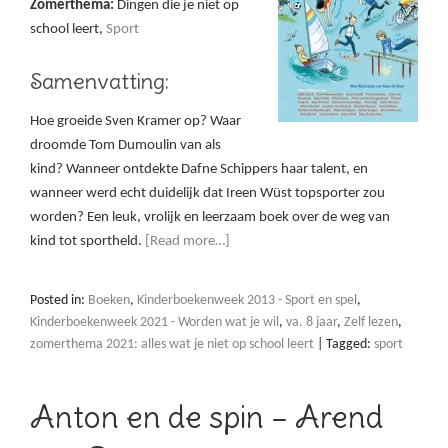
Zomerthema:
Dingen die je niet op
school leert,
Sport
Samenvatting:
Hoe groeide Sven Kramer op? Waar
droomde Tom Dumoulin van als
kind? Wanneer ontdekte Dafne Schippers haar talent, en
wanneer werd echt duidelijk dat Ireen Wüst topsporter zou
worden? Een leuk, vrolijk en leerzaam boek over de weg van
kind tot sportheld.
[Read more…]
Posted in:
Boeken
,
Kinderboekenweek 2013 - Sport en spel
,
Kinderboekenweek 2021 - Worden wat je wil
,
va. 8 jaar
,
Zelf lezen
,
zomerthema 2021: alles wat je niet op school leert
|
Tagged:
sport
Anton en de spin – Arend