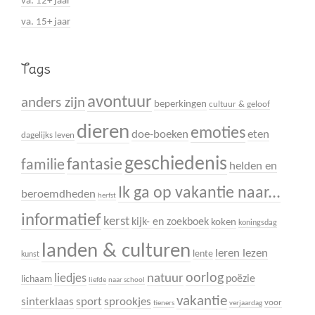
va. 12+ jaar
va. 15+ jaar
Tags
avontuur
anders zijn
beperkingen
cultuur & geloof
dieren
emoties
doe-boeken
eten
dagelijks leven
geschiedenis
fantasie
familie
helden en
Ik ga op vakantie naar...
beroemdheden
herfst
informatief
kerst
kijk- en zoekboek
koken
koningsdag
landen & culturen
leren lezen
lente
kunst
oorlog
liedjes
natuur
poëzie
lichaam
liefde
naar school
vakantie
sinterklaas
sport
sprookjes
voor
tieners
verjaardag