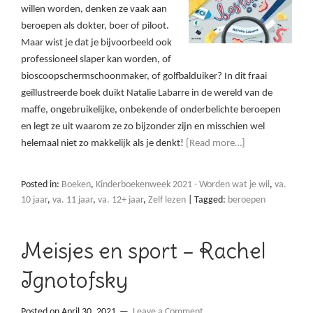
willen worden, denken ze vaak aan
beroepen als dokter, boer of piloot.
Maar wist je dat je bijvoorbeeld ook
professioneel slaper kan worden, of
bioscoopschermschoonmaker, of golfbalduiker? In dit fraai
geïllustreerde boek duikt Natalie Labarre in de wereld van de
maffe, ongebruikelijke, onbekende of onderbelichte beroepen
en legt ze uit waarom ze zo bijzonder zijn en misschien wel
helemaal niet zo makkelijk als je denkt!
[Read more…]
Posted in:
Boeken
,
Kinderboekenweek 2021 - Worden wat je wil
,
va.
10 jaar
,
va. 11 jaar
,
va. 12+ jaar
,
Zelf lezen
|
Tagged:
beroepen
Meisjes en sport – Rachel
Ignotofsky
Posted on
April 30, 2021
Leave a Comment