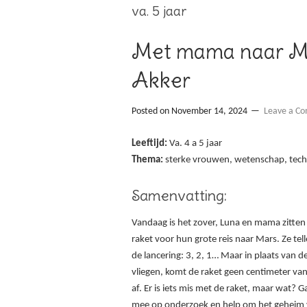
va. 5 jaar
Met mama naar Ma
Akker
Posted on
November 14, 2024
Leave a C
Leeftijd:
Va. 4 a 5 jaar
Thema:
sterke vrouwen, wetenschap, techn
Samenvatting:
Vandaag is het zover, Luna en mama zitten 
raket voor hun grote reis naar Mars. Ze tel
de lancering: 3, 2, 1… Maar in plaats van de
vliegen, komt de raket geen centimeter va
af. Er is iets mis met de raket, maar wat? 
mee op onderzoek en help om het geheim v