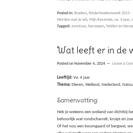
Posted in:
Boeken
,
Kinderboekenweek 2015 - 
Worden wat je wil
,
Mijn Recensie
,
va. 4 jaar
,
Tagged:
avontuur
,
beroepen
,
helden en ber
Wat leeft er in de 
Posted on
November 4, 2024
Leave a Co
Leeftijd:
Va. 4 jaar
Thema:
Dieren, Weiland, Nederland, Natuur
Samenvatting:
Heb je weleens een weiland van dichtbij b
behoorlijk wat rondscharrelt, kruipt en zo
Of het nou een boomgaard of bergwei, weil