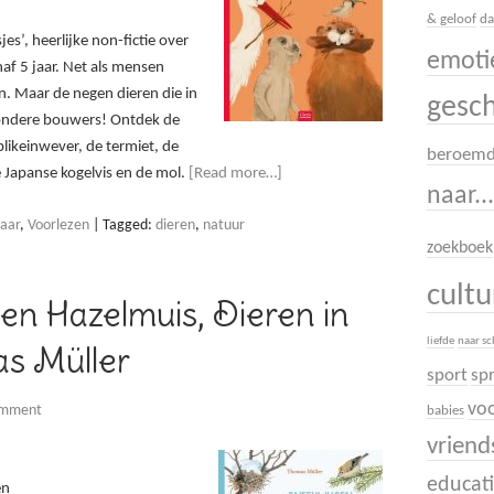
& geloof
da
jes’, heerlijke non-fictie over
emoti
naf 5 jaar. Net als mensen
n. Maar de negen dieren die in
gesc
jzondere bouwers! Ontdek de
blikeinwever, de termiet, de
beroem
e Japanse kogelvis en de mol.
[Read more…]
naar..
jaar
,
Voorlezen
|
Tagged:
dieren
,
natuur
zoekboek
cult
n Hazelmuis, Dieren in
liefde
naar s
s Müller
sport
sp
voo
omment
babies
vrien
educati
en