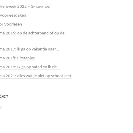
kenweek 2022 – Gi-ga-groen
 voorleesdagen
or Voorlezen
a 2016: op de achterband of op de
a 2017: ik ga op vakantie naar…
a 2018: uitstapjes
a 2019: Ik ga op safari en ik zie…
 2021: alles wat je niet op school leert
jden
ar