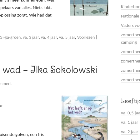
en vis meer kunnen eten. Wat
Kinderboe
laars van alles. Niets lukt.
oplossing zorgt. Wie had dat
Nationale
Vaders vo
zomerthem
Gi-ga-groen
,
va. 3 jaar
,
va. 4 jaar
,
va. 5 jaar
,
Voorlezen
|
camping
zomerthem
zomerthem
t wad – Ilka Sokolowski
zomerthem
zomerthema
omment
Leefti
ur
va. 0,5 ja
va. 1 jaar
va. 2 jaar
uisende golven, een fris