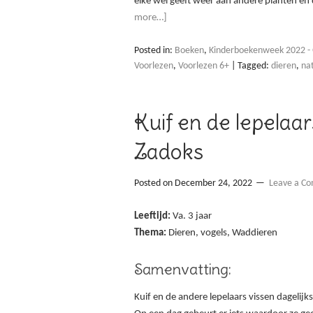
elke wei geeft weer aan andere planten en
more…]
Posted in:
Boeken
,
Kinderboekenweek 2022 - 
Voorlezen
,
Voorlezen 6+
|
Tagged:
dieren
,
na
Kuif en de lepelaa
Zadoks
Posted on
December 24, 2022
Leave a C
Leeftijd:
Va. 3 jaar
Thema:
Dieren, vogels, Waddieren
Samenvatting:
Kuif en de andere lepelaars vissen dagelijk