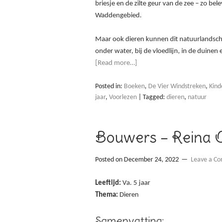
briesje en de zilte geur van de zee – zo be
Waddengebied.
Maar ook dieren kunnen dit natuurlandsc
onder water, bij de vloedlijn, in de duinen
[Read more…]
Posted in:
Boeken
,
De Vier Windstreken
,
Kind
jaar
,
Voorlezen
|
Tagged:
dieren
,
natuur
Bouwers – Reina Ol
Posted on
December 24, 2022
Leave a C
Leeftijd:
Va. 5 jaar
Thema:
Dieren
Samenvatting: