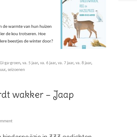
sen de warmte van hun huizen
er de kou trotseren. Hoe
ere beestjes de winter door?
Gi-ga-groen
,
va. 5 jaar
,
va. 6 jaar
,
va. 7 jaar
,
va. 8 jaar
,
uur
,
seizoenen
rdt wakker – Jaap
Comment
 kinderpoëzie in 333 gedichten