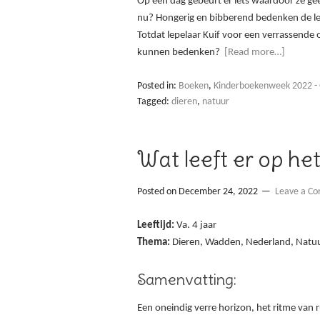
Op een dag gebeurt er iets waardoor ze ge
nu? Hongerig en bibberend bedenken de lepe
Totdat lepelaar Kuif voor een verrassende 
kunnen bedenken?
[Read more…]
Posted in:
Boeken
,
Kinderboekenweek 2022 - 
Tagged:
dieren
,
natuur
Wat leeft er op he
Posted on
December 24, 2022
Leave a C
Leeftijd:
Va. 4 jaar
Thema:
Dieren, Wadden, Nederland, Natu
Samenvatting:
Een oneindig verre horizon, het ritme van r