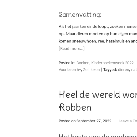
Samenvatting:
Als het jaar ten einde loopt, zoeken men
op. Maar dieren moeten op hun eigen mani
komen sneeuwhoen, ree, hazelmuis en and
[Read more…]
Posted in:
Boeken
,
Kinderboekenweek 2022 - 
Voorlezen 6+
,
Zelf lezen
|
Tagged:
dieren
,
nat
Heel de wereld wo
Robben
Posted on
September 27, 2022
Leave a 
Het beste van de moderne