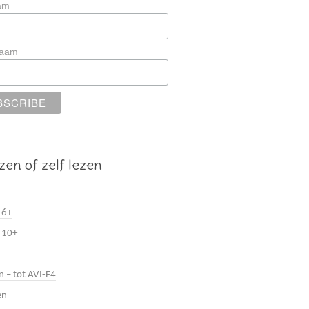
am
naam
zen of zelf lezen
 6+
 10+
n – tot AVI-E4
en