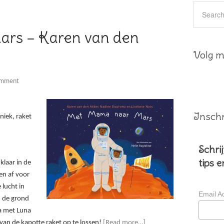
rs – Karen van den
Volg mi
omment
Inschr
iek, raket
Schrij
tips 
klaar in de
len af voor
 lucht in
Email A
n de grond
Ga met Luna
an de kapotte raket op te lossen!
[Read more…]