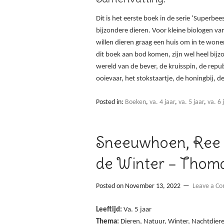
Dit is het eerste boek in de serie ‘Superbees
bijzondere dieren. Voor kleine biologen va
willen dieren graag een huis om in te wone
dit boek aan bod komen, zijn wel heel bi
wereld van de bever, de kruisspin, de repu
ooievaar, het stokstaartje, de honingbij, d
Posted in:
Boeken
,
va. 4 jaar
,
va. 5 jaar
,
va. 6 
Sneeuwhoen, Ree e
de Winter – Thoma
Posted on
November 13, 2022
Leave a C
Leeftijd:
Va. 5 jaar
Thema:
Dieren, Natuur, Winter, Nachtdier