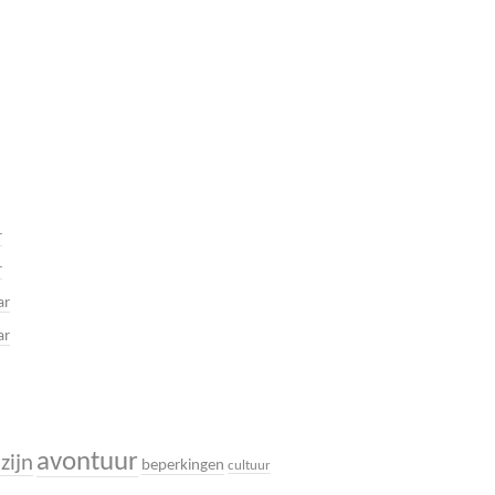
r
r
ar
ar
avontuur
zijn
beperkingen
cultuur