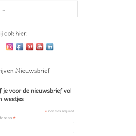
j ook hier:
ijven Nieuwsbrief
f je voor de nieuwsbrief vol
en weetjes
*
indicates required
*
ddress