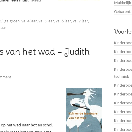
 dieren een thuis.
[Read
Makkelijk
Gebarenta
Gi-ga-groen
,
va. 4 jaar
,
va. 5 jaar
,
va. 6 jaar
,
va. 7 jaar
,
tuur
Voorl
Kinderboe
rs van het wad – Judith
Kinderboe
Kinderbo
Kinderboe
techniek
omment
Kinderbo
Kinderboe
Kinderbo
Kinderbo
Kinderbo
s op het wad naar bot en schol.
Kinderboe