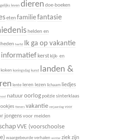
dieren
doe-boeken
gelijks leven
es
fantasie
familie
eten
hiedenis
helden en
Ik ga op vakantie
dheden
herfst
informatief
.
kerst
kijk- en
landen &
koken
koningsdag
kunst
uren
liedjes
leren lezen
lente
lichaam
oorlog
natuur
sinterklaas
poëzie
chool
vakantie
rookjes
voor
tieners
verjaardag
r jongens
voor meiden
dschap
VVE (voorschoolse
e)
ziek zijn
waargebeurde verhalen
winter