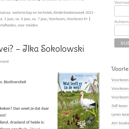
Voorna
natuur, wetenschap en techniek
,
Kinderboekenweek 2021 -
va. 5 jaar
,
va. 6 jaar
,
va. 7 jaar
,
Voorlezen
,
Voorlezen 6+
|
Achter
oemdheden
,
voor meiden
wei? – Ilka Sokolowski
mment
Voorle
Voorlezen
, Biodiversiteit
Voorlezen
Voorlezen
Zelf lezen
ekeken? Dan weet je dat daar
Leren leze
emt!
and, drasland of heide is:
AVI-boek