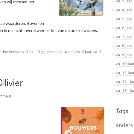
va. 3 jaar
leven wij mensen het
va. 4 jaar
va. 5 jaar
hap waarderen. Boven en
va. 6 jaar
 en in de lucht: overal wemelt het van de unieke wezens.
va. 7 jaar
va. 8 jaar
erboekenweek 2022 - Gi-ga-groen
,
va. 4 jaar
,
va. 5 jaar
,
va. 6
va. 9 jaar
va. 10 jaa
va. 11 jaa
livier
va. 12+ ja
va. 15+ ja
omment
Tags
anders 