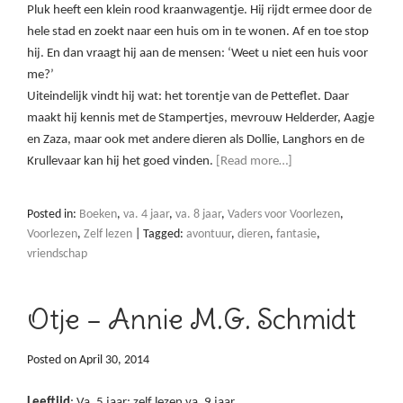
Pluk heeft een klein rood kraanwagentje. Hij rijdt ermee door de
hele stad en zoekt naar een huis om in te wonen. Af en toe stop
hij. En dan vraagt hij aan de mensen: ‘Weet u niet een huis voor
me?’
Uiteindelijk vindt hij wat: het torentje van de Petteflet. Daar
maakt hij kennis met de Stampertjes, mevrouw Helderder, Aagje
en Zaza, maar ook met andere dieren als Dollie, Langhors en de
Krullevaar kan hij het goed vinden.
[Read more…]
Posted in:
Boeken
,
va. 4 jaar
,
va. 8 jaar
,
Vaders voor Voorlezen
,
Voorlezen
,
Zelf lezen
|
Tagged:
avontuur
,
dieren
,
fantasie
,
vriendschap
Otje – Annie M.G. Schmidt
Posted on
April 30, 2014
Leeftijd
: Va. 5 jaar; zelf lezen va. 9 jaar