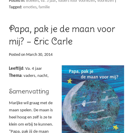
Posted in:
Boeken
,
va. 3 jaar
,
Vaders voor Voorlezen
,
Voorlezen
|
Tagged:
emoties
,
familie
Papa, pak je de maan voor
mij? – Eric Carle
Posted on
March 30, 2014
Leeftijd
: Va. 4 jaar
Thema
: vaders, nacht,
Samenvatting
Marijke wil graag met de
maan spelen. De maan is
heel hoog en zelf is ze te
klein om erbij te kunnen.
“Papa, pak jij de maan