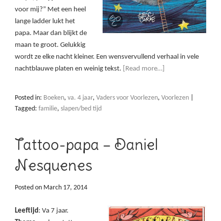
voor mij?” Met een heel
lange ladder lukt het
papa. Maar dan blijkt de
maan te groot. Gelukkig
wordt ze elke nacht kleiner. Een wensvervullend verhaal in vele
nachtblauwe platen en weinig tekst.
[Read more…]
Posted in:
Boeken
,
va. 4 jaar
,
Vaders voor Voorlezen
,
Voorlezen
|
Tagged:
familie
,
slapen/bed tijd
Tattoo-papa – Daniel
Nesquenes
Posted on
March 17, 2014
Leeftijd
: Va 7 jaar.