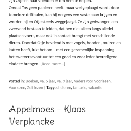
zijn Otje en haar vrienden er om hem te helpen.
Omdat Tos geen papieren heeft, maar wel geplaagd wordt door
tomeloze driftbuien, kan hij nergens een vaste baan krijgen en
worden hij en Otje steeds weggejaagd. Ze zijn gedwongen een
zwervend bestaan te leiden, dat hen niet alleen langs allerlei
plaatsen voert, maar ook in contact brengt met verschillende
dieren. Doordat Otje bevriend is met vogels, honden, muizen en
katten heeft, lukt het om – met een gezamenlijke inspanning –
het zwerversavontuur tot een goed en voor ieder bevredigend
einde te brengen.
[Read more…]
Posted in:
Boeken
,
va. 5 jaar
,
va. 9 jaar
,
Vaders voor Voorlezen
,
Voorlezen
,
Zelf lezen
|
Tagged:
dieren
,
fantasie
,
vakantie
Appelmoes – Klaas
Verplancke