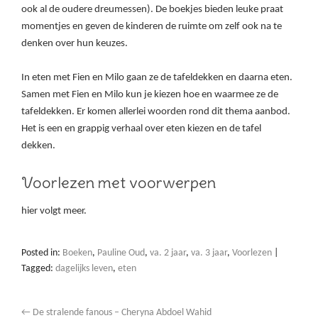
ook al de oudere dreumessen). De boekjes bieden leuke praat
momentjes en geven de kinderen de ruimte om zelf ook na te
denken over hun keuzes.
In eten met Fien en Milo gaan ze de tafeldekken en daarna eten.
Samen met Fien en Milo kun je kiezen hoe en waarmee ze de
tafeldekken. Er komen allerlei woorden rond dit thema aanbod.
Het is een en grappig verhaal over eten kiezen en de tafel
dekken.
Voorlezen met voorwerpen
hier volgt meer.
Posted in:
Boeken
,
Pauline Oud
,
va. 2 jaar
,
va. 3 jaar
,
Voorlezen
|
Tagged:
dagelijks leven
,
eten
←
De stralende fanous – Cheryna Abdoel Wahid