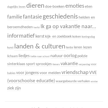
dieren
emoties
doe-boeken
eten
dagelijks leven
geschiedenis
fantasie
familie
helden en
Ik ga op vakantie naar...
beroemdheden
herfst
informatief
kerst
kijk- en zoekboek
koken
koningsdag
landen & culturen
leren lezen
lente
kunst
oorlog
liedjes
natuur
poëzie
lichaam
liefde
naar school
vakantie
sinterklaas
sport
sprookjes
voor
tieners
verjaardag
vriendschap
VVE
voor jongens
voor meiden
babies
(voorschoolse educatie)
waargebeurde verhalen
winter
ziek zijn