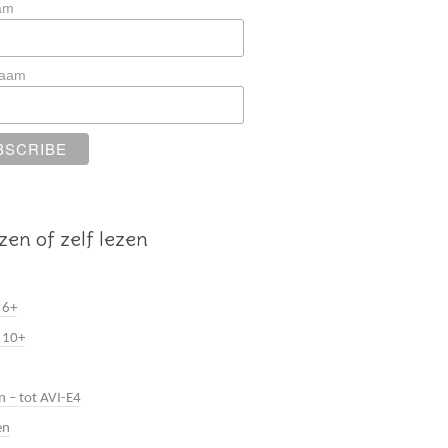
am
naam
zen of zelf lezen
 6+
 10+
n – tot AVI-E4
en