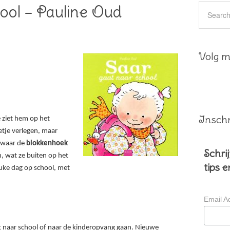
ool – Pauline Oud
Volg mi
Inschr
e ziet hem op het
eetje verlegen, maar
n waar de
blokkenhoek
Schrij
en, wat ze buiten op het
tips 
uke dag op school, met
Email A
t naar school of naar de kinderopvang gaan. Nieuwe