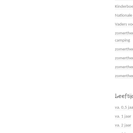
Kinderboe
Nationale
Vaders vo
zomerthem
camping
zomerthem
zomerthem
zomerthem
zomerthema
Leefti
va. 0,5 ja
va. 1 jaar
va. 2 jaar