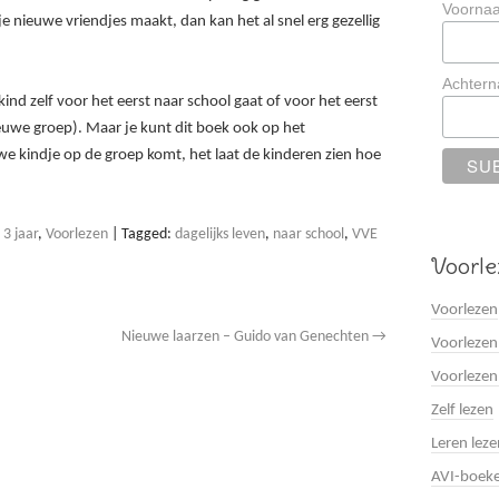
Voorna
e nieuwe vriendjes maakt, dan kan het al snel erg gezellig
Achter
 kind zelf voor het eerst naar school gaat of voor het eerst
euwe groep). Maar je kunt dit boek ook op het
uwe kindje op de groep komt, het laat de kinderen zien hoe
 3 jaar
,
Voorlezen
|
Tagged:
dagelijks leven
,
naar school
,
VVE
Voorle
Voorlezen
Nieuwe laarzen – Guido van Genechten
→
Voorlezen
Voorlezen
Zelf lezen
Leren leze
AVI-boek