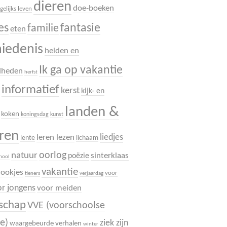
dieren
doe-boeken
gelijks leven
es
fantasie
familie
eten
hiedenis
helden en
Ik ga op vakantie
dheden
herfst
informatief
.
kerst
kijk- en
landen &
koken
koningsdag
kunst
uren
liedjes
leren lezen
lente
lichaam
oorlog
natuur
sinterklaas
poëzie
chool
vakantie
rookjes
voor
tieners
verjaardag
r jongens
voor meiden
dschap
VVE (voorschoolse
e)
ziek zijn
waargebeurde verhalen
winter