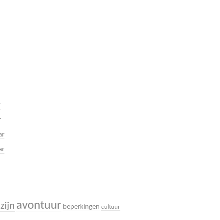
r
r
ar
ar
avontuur
zijn
beperkingen
cultuur