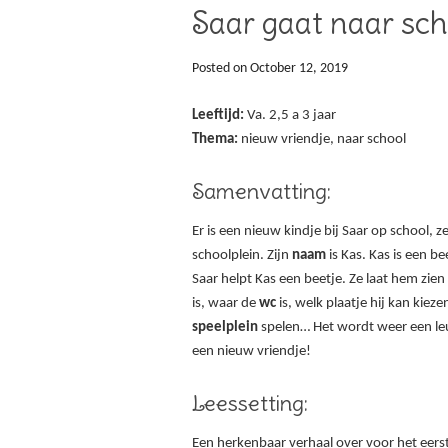
Saar gaat naar sch
Posted on
October 12, 2019
Leeftijd:
Va. 2,5 a 3 jaar
Thema:
nieuw vriendje, naar school
Samenvatting:
Er is een nieuw kindje bij Saar op school, z
schoolplein. Zijn
naam
is Kas. Kas is een b
Saar helpt Kas een beetje. Ze laat hem zie
is, waar de
wc
is, welk plaatje hij kan kiez
speelplein
spelen… Het wordt weer een le
een nieuw vriendje!
Leessetting:
Een herkenbaar verhaal over voor het eers