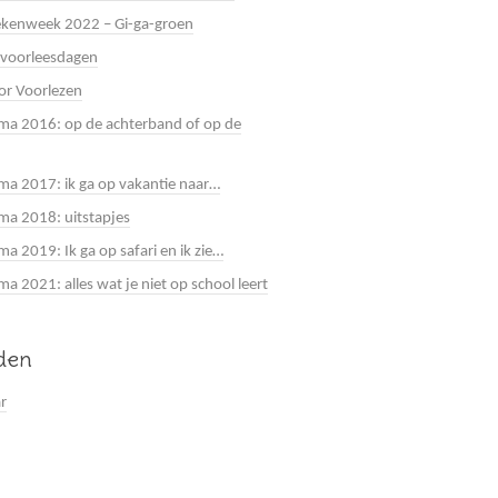
kenweek 2022 – Gi-ga-groen
 voorleesdagen
or Voorlezen
a 2016: op de achterband of op de
a 2017: ik ga op vakantie naar…
a 2018: uitstapjes
a 2019: Ik ga op safari en ik zie…
 2021: alles wat je niet op school leert
jden
ar