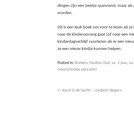
dingen zijn een beetje spannend, maar als j
worden.
Dit is een leuk boek om voor te lezen als je
naar de kinderopvang gaat (of naar een ni
kinderdagverblijf voorlezen als er een nie
ze een nieuw kindje kunnen helpen.
Posted in:
Boeken
,
Pauline Oud
,
va. 2 jaar
,
va.
(voorschoolse educatie)
←
Karel in de herfst – Liesbeth Slegers