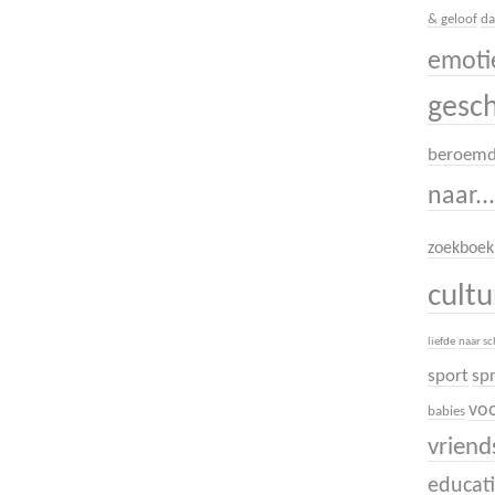
& geloof
da
emoti
gesc
beroem
naar..
zoekboek
cult
liefde
naar s
sport
sp
voo
babies
vrien
educati