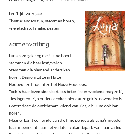
Posted on
August 18, 2021
Leave a Comment
Leeftijd:
Va. 9 jaar
Thema:
anders zijn, stemmen horen,
vriendschap, familie, pesten
Samenvatting:
Luna is zo gek nog niet! Luna hoort
stemmen die haar lastigvallen.
Stemmen die niemand anders kan
horen. Daarom zit ze in Huize
Hoopvol, zelf noemt ze het Huize Hopeloos.
Toch is haar leven sinds kort iets beter: ieder weekend mag ze bij
Ties logeren. Zijn ouders denken niet dat ze gek is. Bovendien is
Gozert daar: de onzichtbare vriend van Ties, die Luna ook kan
horen.
Maar er komt een einde aan die fijne periode als Luna’s moeder
haar meeneemt naar het verlaten vakantiepark van haar vader.