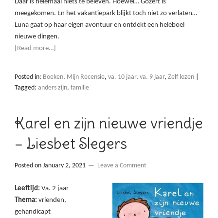
Daar is helemaal niets te beleven. Hoewel… Gozert is
meegekomen. En het vakantiepark blijkt toch niet zo verlaten…
Luna gaat op haar eigen avontuur en ontdekt een heleboel
nieuwe dingen.
[Read more…]
Posted in:
Boeken
,
Mijn Recensie
,
va. 10 jaar
,
va. 9 jaar
,
Zelf lezen
|
Tagged:
anders zijn
,
familie
Karel en zijn nieuwe vriendje
– Liesbet Slegers
Posted on
January 2, 2021
Leave a Comment
Leeftijd:
Va. 2 jaar
Thema:
vrienden,
gehandicapt