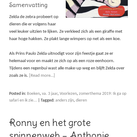
Samenvatting
Zelda de zebra probeert op
dieren die er volgens haar
veel leuker uitzien te lijken. Ze verkleed zich als een giraffe met
haar hoge hakken. Ze plakt lange wimpers op net als een koe.
Als Prins Paulo Zelda uitnodigt voor zijn feestje gaat ze er
helemaal voor en maakt ze zich op als een roze eenhoorn.
Tijdens een regenbui wast alle make-up weg en blijft Zelda over
zoals ze is.
[Read more…]
Posted in:
Boeken
,
va. 3 jaar
,
Voorlezen
,
zomerthema 2019: Ik ga op
safari en ik zie...
|
Tagged:
anders zijn
,
dieren
Ronny en het grote
spinnenweb – Anthonie