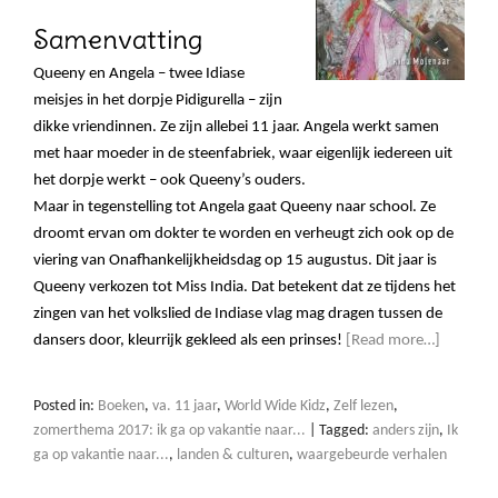
Samenvatting
Queeny en Angela – twee Idiase
meisjes in het dorpje Pidigurella – zijn
dikke vriendinnen. Ze zijn allebei 11 jaar. Angela werkt samen
met haar moeder in de steenfabriek, waar eigenlijk iedereen uit
het dorpje werkt – ook Queeny’s ouders.
Maar in tegenstelling tot Angela gaat Queeny naar school. Ze
droomt ervan om dokter te worden en verheugt zich ook op de
viering van Onafhankelijkheidsdag op 15 augustus. Dit jaar is
Queeny verkozen tot Miss India. Dat betekent dat ze tijdens het
zingen van het volkslied de Indiase vlag mag dragen tussen de
dansers door, kleurrijk gekleed als een prinses!
[Read more…]
Posted in:
Boeken
,
va. 11 jaar
,
World Wide Kidz
,
Zelf lezen
,
zomerthema 2017: ik ga op vakantie naar...
|
Tagged:
anders zijn
,
Ik
ga op vakantie naar...
,
landen & culturen
,
waargebeurde verhalen