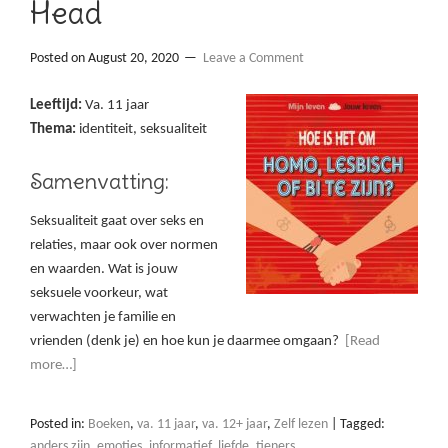
Head
Posted on
August 20, 2020
Leave a Comment
Leeftijd:
Va. 11 jaar
Thema:
identiteit, seksualiteit
Samenvatting:
Seksualiteit gaat over seks en
relaties, maar ook over normen
en waarden. Wat is jouw
seksuele voorkeur, wat
verwachten je familie en
vrienden (denk je) en hoe kun je daarmee omgaan?
[Read
more…]
Posted in:
Boeken
,
va. 11 jaar
,
va. 12+ jaar
,
Zelf lezen
|
Tagged:
anders zijn
,
emoties
,
informatief
,
liefde
,
tieners