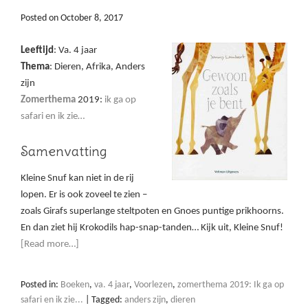
Posted on
October 8, 2017
Leeftijd
: Va. 4 jaar
Thema
: Dieren, Afrika, Anders
zijn
Zomerthema
2019:
ik ga op
safari en ik zie…
Samenvatting
Kleine Snuf kan niet in de rij
lopen. Er is ook zoveel te zien –
zoals Girafs superlange steltpoten en Gnoes puntige prikhoorns.
En dan ziet hij Krokodils hap-snap-tanden… Kijk uit, Kleine Snuf!
[Read more…]
Posted in:
Boeken
,
va. 4 jaar
,
Voorlezen
,
zomerthema 2019: Ik ga op
safari en ik zie...
|
Tagged:
anders zijn
,
dieren