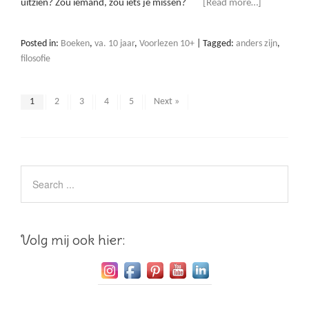
uitzien? Zou iemand, zou iets je missen?
[Read more…]
Posted in:
Boeken
,
va. 10 jaar
,
Voorlezen 10+
|
Tagged:
anders zijn
,
filosofie
1
2
3
4
5
Next »
Volg mij ook hier: