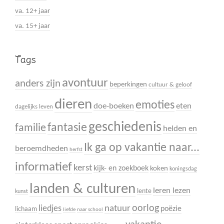
va. 12+ jaar
va. 15+ jaar
Tags
avontuur
anders zijn
beperkingen
cultuur & geloof
dieren
emoties
doe-boeken
eten
dagelijks leven
geschiedenis
fantasie
familie
helden en
Ik ga op vakantie naar...
beroemdheden
herfst
informatief
kerst
kijk- en zoekboek
koken
koningsdag
landen & culturen
leren lezen
lente
kunst
oorlog
liedjes
natuur
poëzie
lichaam
liefde
naar school