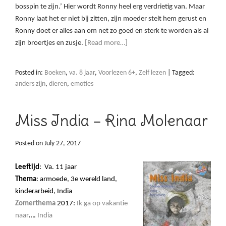
bosspin te zijn.’ Hier wordt Ronny heel erg verdrietig van. Maar
Ronny laat het er niet bij zitten, zijn moeder stelt hem gerust en
Ronny doet er alles aan om net zo goed en sterk te worden als al
zijn broertjes en zusje.
[Read more…]
Posted in:
Boeken
,
va. 8 jaar
,
Voorlezen 6+
,
Zelf lezen
|
Tagged:
anders zijn
,
dieren
,
emoties
Miss India – Rina Molenaar
Posted on
July 27, 2017
Leeftijd
:
Va. 11 jaar
Thema
: armoede, 3e wereld land,
kinderarbeid, India
Zomerthema
2017:
Ik ga op vakantie
naar
….
India