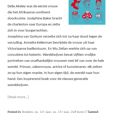
Delia Akeley was de eerste vrouw
die het Afrikaanse continent
doorkruiste. Joséphine Baker bracht
de charleston naar Europa en zette
zich in voor burgerrechten.
Josephina van Gorkum verzette zich tot na haar dood tegen de
verzuiling. Annette Kellerman bevrijdde de vrouw uit haar
Victoriaanse badkostuum. En Wu Zetian werkte zich op van
concubine tot keizerin. Wereldwijven bevat vijftien vrolijke
portretten van onafhankelijke vrouwen met lef van over de hele
wereld. Prinses, zakenvrouw, actrice of kunstenares: elk zetten
ze op hun eigen manier, in hun eigen tijd, de wereld naar hun
hand. Een inspirerend boek voor de nieuwe generatie
wereldwijven.
[Read more…]
Posted in:
Boeken
,
va. 12+ jaar
,
va. 15+ jaar
,
Zelf lezen
|
Tagged: