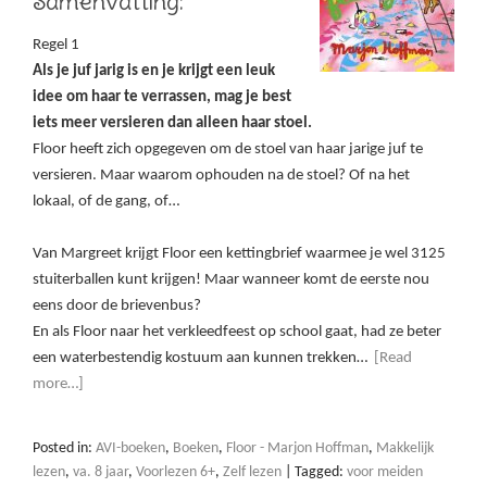
Samenvatting:
Regel 1
Als je juf jarig is en je krijgt een leuk
idee om haar te verrassen, mag je best
iets meer versieren dan alleen haar stoel.
Floor heeft zich opgegeven om de stoel van haar jarige juf te
versieren. Maar waarom ophouden na de stoel? Of na het
lokaal, of de gang, of…
Van Margreet krijgt Floor een kettingbrief waarmee je wel 3125
stuiterballen kunt krijgen! Maar wanneer komt de eerste nou
eens door de brievenbus?
En als Floor naar het verkleedfeest op school gaat, had ze beter
een waterbestendig kostuum aan kunnen trekken…
[Read
more…]
Posted in:
AVI-boeken
,
Boeken
,
Floor - Marjon Hoffman
,
Makkelijk
lezen
,
va. 8 jaar
,
Voorlezen 6+
,
Zelf lezen
|
Tagged:
voor meiden