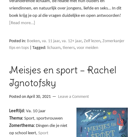
veranderende lichaam, de relatie met hun ouders en
vriendinnen, en natuurlijk over jongens, liefde en seks… In dit
boek krijg je op al die vragen duidelijke en open antwoorden!
[Read more…]
Posted in:
Boeken
,
va. 11 jaar
,
va. 12+ jaar
,
Zelf lezen
,
Zomerkanjer
tips en tops
|
Tagged:
lichaam
,
tieners
,
voor meiden
Meisjes en sport – Rachel
Ignotofsky
Posted on
April 30, 2021
Leave a Comment
Leeftijd:
Va. 10 jaar
Thema:
Sport, sportvrouwen
Zomerthema:
Dingen die je niet
op school leert,
Sport