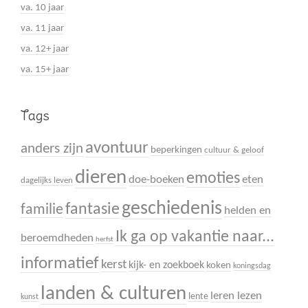
va. 10 jaar
va. 11 jaar
va. 12+ jaar
va. 15+ jaar
Tags
avontuur
anders zijn
beperkingen
cultuur & geloof
dieren
emoties
doe-boeken
eten
dagelijks leven
geschiedenis
fantasie
familie
helden en
Ik ga op vakantie naar...
beroemdheden
herfst
informatief
kerst
kijk- en zoekboek
koken
koningsdag
landen & culturen
leren lezen
lente
kunst