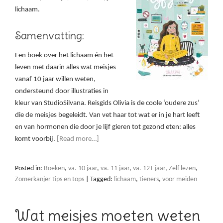
lichaam.
Samenvatting:
Een boek over het lichaam én het
leven met daarin alles wat meisjes
vanaf 10 jaar willen weten,
ondersteund door illustraties in
kleur van StudioSilvana. Reisgids Olivia is de coole ‘oudere zus’
die de meisjes begeleidt. Van vet haar tot wat er in je hart leeft
en van hormonen die door je lijf gieren tot gezond eten: alles
komt voorbij.
[Read more…]
Posted in:
Boeken
,
va. 10 jaar
,
va. 11 jaar
,
va. 12+ jaar
,
Zelf lezen
,
Zomerkanjer tips en tops
|
Tagged:
lichaam
,
tieners
,
voor meiden
Wat meisjes moeten weten