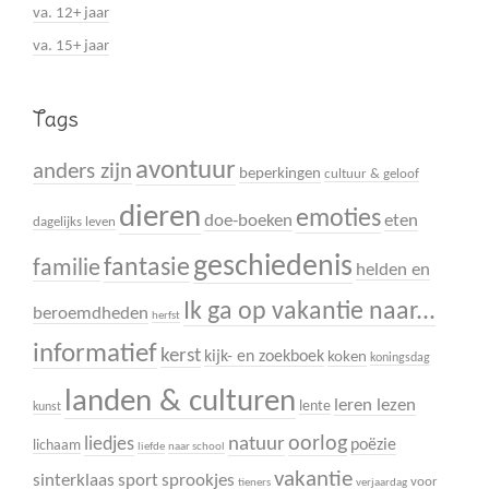
va. 12+ jaar
va. 15+ jaar
Tags
avontuur
anders zijn
beperkingen
cultuur & geloof
dieren
emoties
doe-boeken
eten
dagelijks leven
geschiedenis
fantasie
familie
helden en
Ik ga op vakantie naar...
beroemdheden
herfst
informatief
kerst
kijk- en zoekboek
koken
koningsdag
landen & culturen
leren lezen
lente
kunst
oorlog
liedjes
natuur
poëzie
lichaam
liefde
naar school
vakantie
sinterklaas
sport
sprookjes
voor
tieners
verjaardag