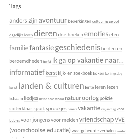
Tags
avontuur
anders zijn
beperkingen
cultuur & geloof
dieren
emoties
doe-boeken
eten
dagelijks leven
geschiedenis
fantasie
familie
helden en
Ik ga op vakantie naar...
beroemdheden
herfst
informatief
kerst
kijk- en zoekboek
koken
koningsdag
landen & culturen
leren lezen
lente
kunst
oorlog
liedjes
natuur
poëzie
lichaam
liefde
naar school
vakantie
sinterklaas
sport
sprookjes
voor
tieners
verjaardag
vriendschap
VVE
voor jongens
voor meiden
babies
(voorschoolse educatie)
waargebeurde verhalen
winter