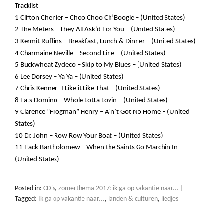
Tracklist
1 Clifton Chenier – Choo Choo Ch’Boogie – (United States)
2 The Meters – They All Ask’d For You – (United States)
3 Kermit Ruffins – Breakfast, Lunch & Dinner – (United States)
4 Charmaine Neville – Second Line – (United States)
5 Buckwheat Zydeco – Skip to My Blues – (United States)
6 Lee Dorsey – Ya Ya – (United States)
7 Chris Kenner- I Like it Like That – (United States)
8 Fats Domino – Whole Lotta Lovin – (United States)
9 Clarence “Frogman” Henry – Ain’t Got No Home – (United
States)
10 Dr. John – Row Row Your Boat – (United States)
11 Hack Bartholomew – When the Saints Go Marchin In –
(United States)
Posted in:
CD's
,
zomerthema 2017: ik ga op vakantie naar...
|
Tagged:
Ik ga op vakantie naar...
,
landen & culturen
,
liedjes