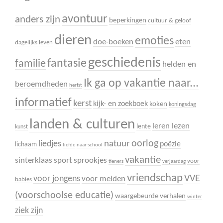
avontuur
anders zijn
beperkingen
cultuur & geloof
dieren
emoties
doe-boeken
eten
dagelijks leven
geschiedenis
fantasie
familie
helden en
Ik ga op vakantie naar...
beroemdheden
herfst
informatief
kerst
kijk- en zoekboek
koken
koningsdag
landen & culturen
leren lezen
lente
kunst
oorlog
liedjes
natuur
poëzie
lichaam
liefde
naar school
vakantie
sinterklaas
sport
sprookjes
voor
tieners
verjaardag
vriendschap
VVE
voor jongens
voor meiden
babies
(voorschoolse educatie)
waargebeurde verhalen
winter
ziek zijn