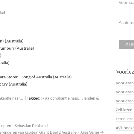
Voorna
ia)
Achter
) (Australia)
umburr (Australia)
)
ralia)
Voorlez
a Storer – Song of Australia (Australia)
Voorlezen
 Cry (Australia)
Voorlezen
kantie naar...
|
Tagged:
Ik ga op vakantie naar...
,
landen &
Voorlezen
Zelf lezen
Leren leze
ecepten – Sebastian Dickhaud
AVI-boek
e kinderen van kapitein Grant Deel 2 Australie – Jules Verne
→