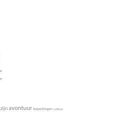
r
r
ar
ar
avontuur
zijn
beperkingen
cultuur