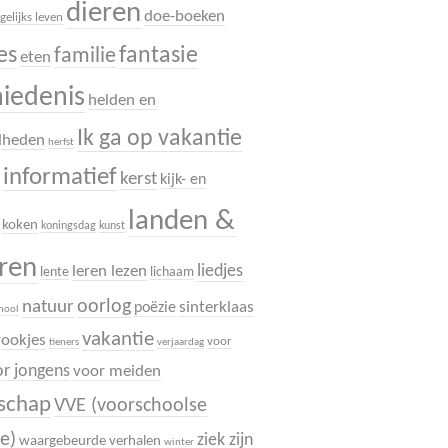
dieren
doe-boeken
gelijks leven
es
fantasie
familie
eten
hiedenis
helden en
Ik ga op vakantie
dheden
herfst
informatief
.
kerst
kijk- en
landen &
koken
koningsdag
kunst
uren
liedjes
leren lezen
lente
lichaam
oorlog
natuur
sinterklaas
poëzie
chool
vakantie
rookjes
voor
tieners
verjaardag
r jongens
voor meiden
dschap
VVE (voorschoolse
e)
ziek zijn
waargebeurde verhalen
winter