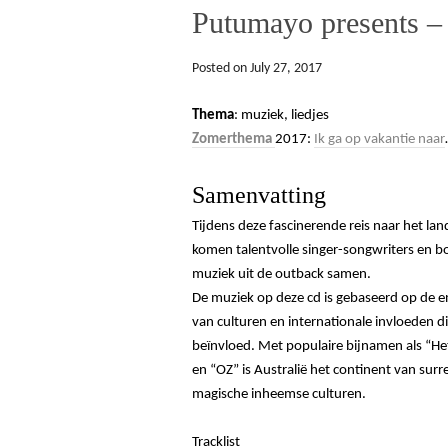
Putumayo presents – 
Posted on
July 27, 2017
Thema
: muziek, liedjes
Zomerthema
2017:
Ik ga op vakantie naar
Samenvatting
Tijdens deze fascinerende reis naar het la
komen talentvolle singer-songwriters en b
muziek uit de outback samen.
De muziek op deze cd is gebaseerd op de e
van culturen en internationale invloeden d
beïnvloed. Met populaire bijnamen als “H
en “OZ” is Australië het continent van surr
magische inheemse culturen.
Tracklist