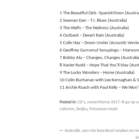
1 The Beautiful Girls -SpanishTown (Austral
2 Seaman Dan – T.I. Blues (Australia)
3 The Waifs – The Waitress (Australia)
4 Outback – Desert Rain (Australia)
5 Colin Hay – Down Under (Acoustic Version
6 Geoffrey Gurrumul Yunupingu – Marwurr
7 Bobby Alu – Changes, Changes (Australia
8 Xavier Rudd – Hope That You’ll Stay (Aust
9 The Lucky Wonders – Home (Australia)
10 Colin Buchanan with Lee Kernaghan & Sar
11 Archie Roach with Paul Kelly – We Won’t
Posted in:
CD's
,
zomerthema 2017: ik ga op va
culturen
,
liedjes
,
Putumayo music
←
Australië, een reis boordevol smaken en r
D