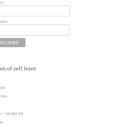
am
naam
en of zelf lezen
 6+
 10+
n – tot AVI-E4
en