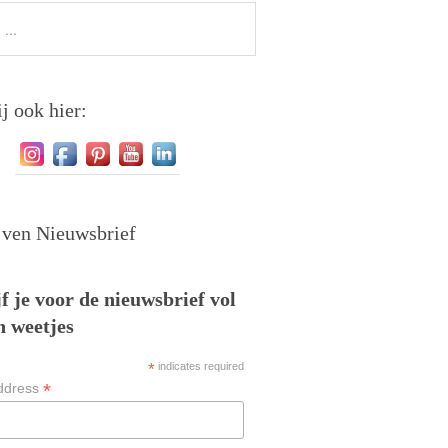
j ook hier:
jven Nieuwsbrief
f je voor de nieuwsbrief vol
n weetjes
*
indicates required
*
ddress