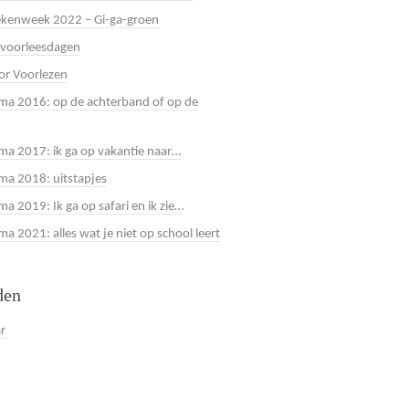
kenweek 2022 – Gi-ga-groen
 voorleesdagen
or Voorlezen
a 2016: op de achterband of op de
a 2017: ik ga op vakantie naar…
a 2018: uitstapjes
a 2019: Ik ga op safari en ik zie…
 2021: alles wat je niet op school leert
den
ar