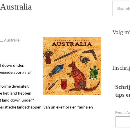
Australia
Volg mi
….
Australië
nd down under,
Inschri
oeiende aboriginal
Schrij
norme diversiteit
ie het land hebben
tips e
et land down under”
ealistische landschappen, van unieke flora en fauna en
Email A