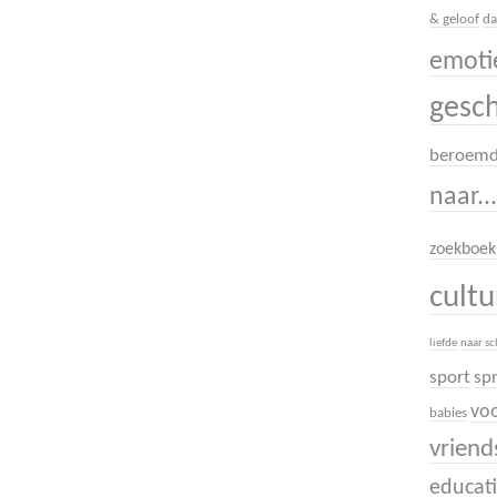
& geloof
da
emoti
gesc
beroem
naar..
zoekboek
cult
liefde
naar s
sport
sp
voo
babies
vrien
educati