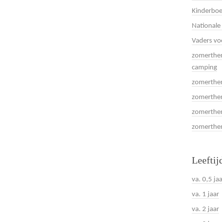
Kinderboe
Nationale
Vaders vo
zomerthem
camping
zomerthem
zomerthem
zomerthem
zomerthema
Leeftij
va. 0,5 ja
va. 1 jaar
va. 2 jaar