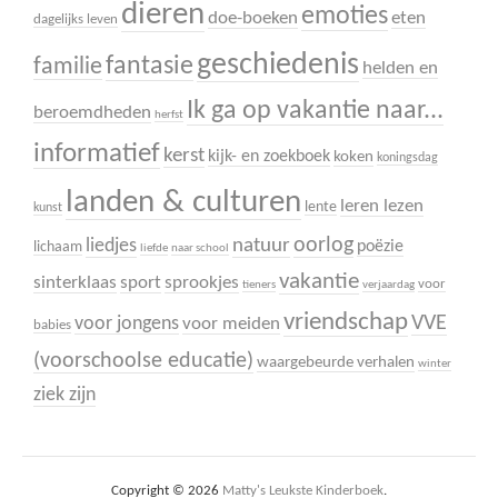
dieren
emoties
doe-boeken
eten
dagelijks leven
geschiedenis
fantasie
familie
helden en
Ik ga op vakantie naar...
beroemdheden
herfst
informatief
kerst
kijk- en zoekboek
koken
koningsdag
landen & culturen
leren lezen
lente
kunst
oorlog
liedjes
natuur
poëzie
lichaam
liefde
naar school
vakantie
sinterklaas
sport
sprookjes
voor
tieners
verjaardag
vriendschap
VVE
voor jongens
voor meiden
babies
(voorschoolse educatie)
waargebeurde verhalen
winter
ziek zijn
Copyright © 2026
Matty's Leukste Kinderboek
.