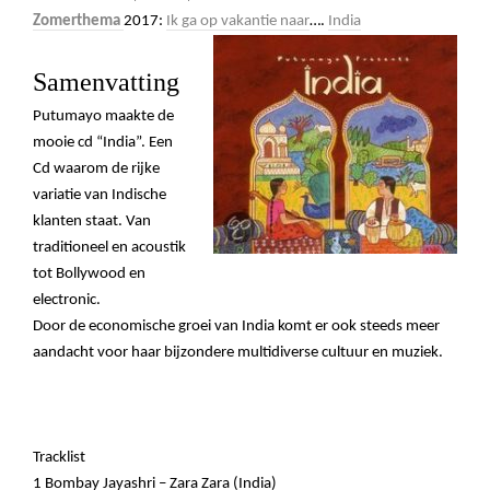
Zomerthema
2017:
Ik ga op vakantie naar
….
India
Samenvatting
Putumayo maakte de
mooie cd
“
India
”. Een
Cd waarom de rijke
variatie van Indische
klanten staat. Van
traditioneel en acoustik
tot Bollywood en
electronic.
Door de economische groei van India komt er ook steeds meer
aandacht voor haar bijzondere multidiverse cultuur en muziek.
Tracklist
1 Bombay Jayashri – Zara Zara (India)