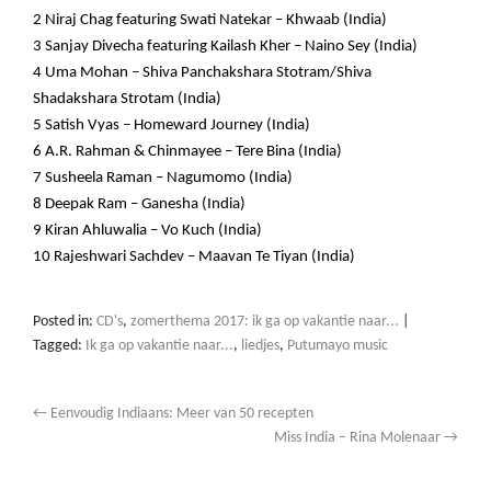
2 Niraj Chag featuring Swati Natekar – Khwaab (India)
3 Sanjay Divecha featuring Kailash Kher – Naino Sey (India)
4 Uma Mohan – Shiva Panchakshara Stotram/Shiva
Shadakshara Strotam (India)
5 Satish Vyas – Homeward Journey (India)
6 A.R. Rahman & Chinmayee – Tere Bina (India)
7 Susheela Raman – Nagumomo (India)
8 Deepak Ram – Ganesha (India)
9 Kiran Ahluwalia – Vo Kuch (India)
10 Rajeshwari Sachdev – Maavan Te Tiyan (India)
Posted in:
CD's
,
zomerthema 2017: ik ga op vakantie naar...
|
Tagged:
Ik ga op vakantie naar...
,
liedjes
,
Putumayo music
←
Eenvoudig Indiaans: Meer van 50 recepten
Miss India – Rina Molenaar
→