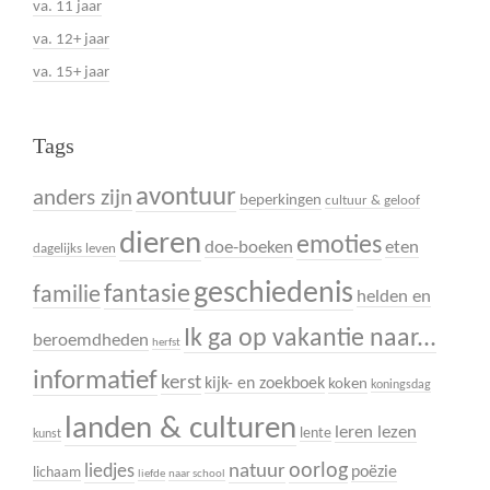
va. 11 jaar
va. 12+ jaar
va. 15+ jaar
Tags
avontuur
anders zijn
beperkingen
cultuur & geloof
dieren
emoties
doe-boeken
eten
dagelijks leven
geschiedenis
fantasie
familie
helden en
Ik ga op vakantie naar...
beroemdheden
herfst
informatief
kerst
kijk- en zoekboek
koken
koningsdag
landen & culturen
leren lezen
lente
kunst
oorlog
liedjes
natuur
poëzie
lichaam
liefde
naar school