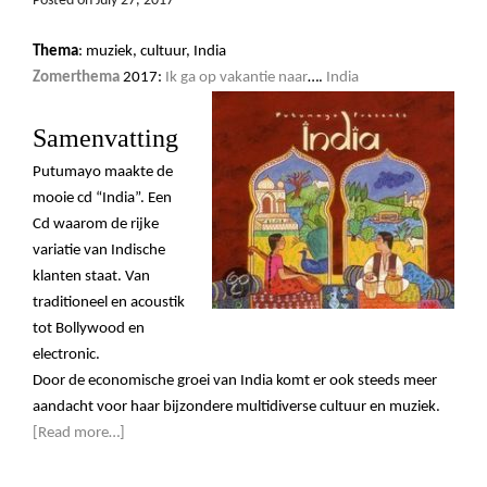
Posted on
July 27, 2017
Thema
: muziek, cultuur, India
Zomerthema
2017:
Ik ga op vakantie naar
….
India
Samenvatting
Putumayo maakte de
mooie cd
“
India
”. Een
Cd waarom de rijke
variatie van Indische
klanten staat. Van
traditioneel en acoustik
tot Bollywood en
electronic.
Door de economische groei van India komt er ook steeds meer
aandacht voor haar bijzondere multidiverse cultuur en muziek.
[Read more…]