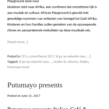
Playground serie voor
kinderen reist naar Afrika, een continent dat ontzettend rijk is
aan muziek en cultuur. African Playground is gevuld met
geweldige nummers van artiesten van Senegal tot Zuid-Afrika.
Kinderen en hun families zullen genieten van de opzwepende
ritmes en aansprekende melodieën op deze
muzikale reis.
[Read more…]
Posted in:
CD's
,
zomerthema 2017: ik ga op vakantie naar...
|
Tagged:
Ik ga op vakantie naar...
,
landen & culturen
,
liedjes
,
Putumayo music
Putumayo presents
Posted on
June 15, 2017