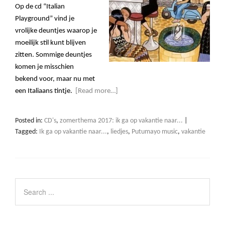
Op de cd
“
Italian
Playground” vind je
vrolijke deuntjes waarop je
moeilijk stil kunt blijven
zitten. Sommige deuntjes
komen je misschien
bekend voor, maar nu met
een Italiaans tintje.
[Read more…]
Posted in:
CD's
,
zomerthema 2017: ik ga op vakantie naar...
|
Tagged:
Ik ga op vakantie naar...
,
liedjes
,
Putumayo music
,
vakantie