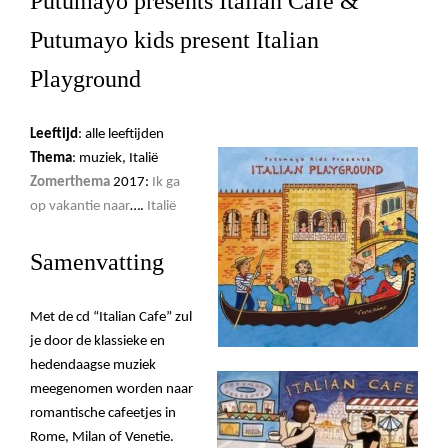
Putumayo presents Italian Café &
Putumayo kids present Italian
Playground
Leeftijd
: alle leeftijden
Thema
: muziek, Italië
Zomerthema
2017:
Ik ga
op vakantie naar
….
Italië
Samenvatting
Met de cd
“
Italian Cafe
” zul
je door de klassieke en
hedendaagse muziek
meegenomen worden naar
romantische cafeetjes in
Rome, Milan of Venetie.