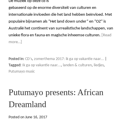
De muziek op deze cd is
gebaseerd op de enorme diversiteit van culturen en
internationale invloeden die het land hebben beïnvloed. Met
populaire bijnamen als “Het land down under” en “OZ” is
Australië het continent van surrealistische landschappen, van
unieke flora en fauna en magische inheemse culturen.
[Read
more…]
Posted in:
CD's
,
zomerthema 2017: ik ga op vakantie naar...
|
Tagged:
Ik ga op vakantie naar...
,
landen & culturen
,
liedjes
,
Putumayo music
Putumayo presents: African
Dreamland
Posted on
June 16, 2017