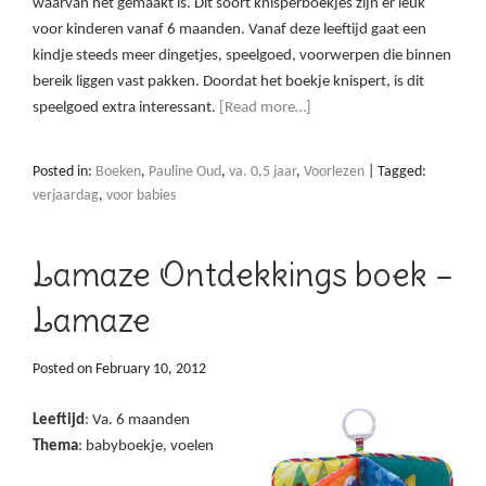
waarvan het gemaakt is. Dit soort knisperboekjes zijn er leuk
voor kinderen vanaf 6 maanden. Vanaf deze leeftijd gaat een
kindje steeds meer dingetjes, speelgoed, voorwerpen die binnen
bereik liggen vast pakken. Doordat het boekje knispert, is dit
speelgoed extra interessant.
[Read more…]
Posted in:
Boeken
,
Pauline Oud
,
va. 0,5 jaar
,
Voorlezen
|
Tagged:
verjaardag
,
voor babies
Lamaze Ontdekkings boek –
Lamaze
Posted on
February 10, 2012
Leeftijd
: Va. 6 maanden
Thema
: babyboekje, voelen