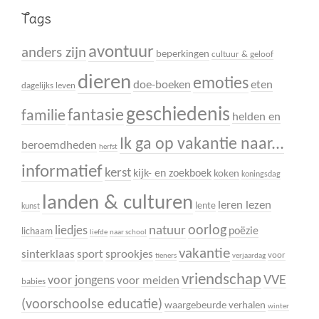
Tags
avontuur
anders zijn
beperkingen
cultuur & geloof
dieren
emoties
doe-boeken
eten
dagelijks leven
geschiedenis
fantasie
familie
helden en
Ik ga op vakantie naar...
beroemdheden
herfst
informatief
kerst
kijk- en zoekboek
koken
koningsdag
landen & culturen
leren lezen
lente
kunst
oorlog
liedjes
natuur
poëzie
lichaam
liefde
naar school
vakantie
sinterklaas
sport
sprookjes
voor
tieners
verjaardag
vriendschap
VVE
voor jongens
voor meiden
babies
(voorschoolse educatie)
waargebeurde verhalen
winter