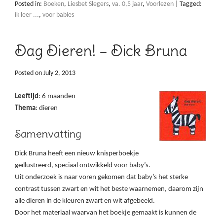
Posted in:
Boeken
,
Liesbet Slegers
,
va. 0,5 jaar
,
Voorlezen
|
Tagged:
ik leer ...
,
voor babies
Dag Dieren! – Dick Bruna
Posted on
July 2, 2013
Leeftijd
: 6 maanden
Thema
: dieren
Samenvatting
Dick Bruna heeft een nieuw knisperboekje
geïllustreerd, speciaal ontwikkeld voor baby’s.
Uit onderzoek is naar voren gekomen dat baby’s het sterke
contrast tussen zwart en wit het beste waarnemen, daarom zijn
alle dieren in de kleuren zwart en wit afgebeeld.
Door het materiaal waarvan het boekje gemaakt is kunnen de