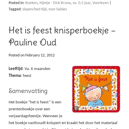
Posted in:
Boeken
,
Nijntje - Dick Bruna
,
va. 0,5 jaar
,
Voorlezen
|
Tagged:
slapen/bed tijd
,
voor babies
Het is feest knisperboekje –
Pauline Oud
Posted on
February 12, 2012
Leeftijd
: Va. 6 maanden
Thema
: feest
Samenvatting
Het boekje “het is feest” is een
prentenboekje over een
verjaardagsfeestje. Wanneer je
het boekje vasthoudt knispert en kraakt het door het materiaal