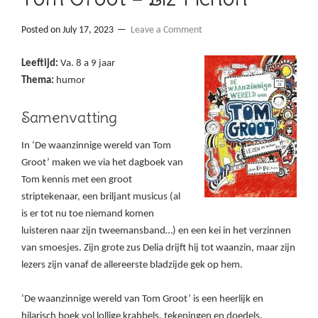
Posted on
July 17, 2023
Leave a Comment
Leeftijd:
Va. 8 a 9 jaar
Thema:
humor
Samenvatting
In ‘De waanzinnige wereld van Tom
Groot’ maken we via het dagboek van
Tom kennis met een groot
striptekenaar, een briljant musicus (al
is er tot nu toe niemand komen
luisteren naar zijn tweemansband…) en een kei in het verzinnen
van smoesjes. Zijn grote zus Delia drijft hij tot waanzin, maar zijn
lezers zijn vanaf de allereerste bladzijde gek op hem.
‘De waanzinnige wereld van Tom Groot’ is een heerlijk en
hilarisch boek vol lollige krabbels, tekeningen en doedels.