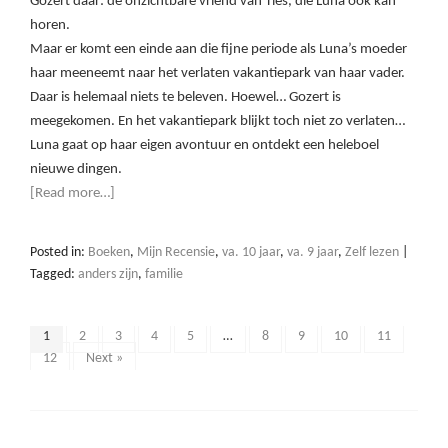
Gozert daar: de onzichtbare vriend van Ties, die Luna ook kan
horen.
Maar er komt een einde aan die fijne periode als Luna’s moeder
haar meeneemt naar het verlaten vakantiepark van haar vader.
Daar is helemaal niets te beleven. Hoewel… Gozert is
meegekomen. En het vakantiepark blijkt toch niet zo verlaten…
Luna gaat op haar eigen avontuur en ontdekt een heleboel
nieuwe dingen.
[Read more…]
Posted in:
Boeken
,
Mijn Recensie
,
va. 10 jaar
,
va. 9 jaar
,
Zelf lezen
|
Tagged:
anders zijn
,
familie
1
2
3
4
5
…
8
9
10
11
12
Next »