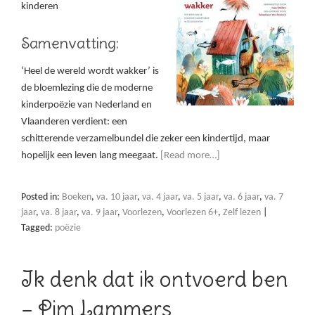
kinderen
Samenvatting:
‘Heel de wereld wordt wakker’ is
de bloemlezing die de moderne
kinderpoëzie van Nederland en
Vlaanderen verdient: een
schitterende verzamelbundel die zeker een kindertijd, maar
hopelijk een leven lang meegaat.
[Read more…]
Posted in:
Boeken
,
va. 10 jaar
,
va. 4 jaar
,
va. 5 jaar
,
va. 6 jaar
,
va. 7
jaar
,
va. 8 jaar
,
va. 9 jaar
,
Voorlezen
,
Voorlezen 6+
,
Zelf lezen
|
Tagged:
poëzie
Ik denk dat ik ontvoerd ben
– Pim Lammers