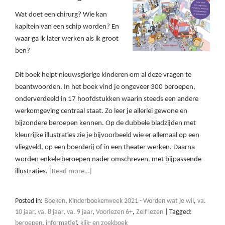
Wat doet een chirurg? Wie kan
kapitein van een schip worden? En
waar ga ik later werken als ik groot
ben?
Dit boek helpt nieuwsgierige kinderen om al deze vragen te
beantwoorden. In het boek vind je ongeveer 300 beroepen,
onderverdeeld in 17 hoofdstukken waarin steeds een andere
werkomgeving centraal staat. Zo leer je allerlei gewone en
bijzondere beroepen kennen. Op de dubbele bladzijden met
kleurrijke illustraties zie je bijvoorbeeld wie er allemaal op een
vliegveld, op een boerderij of in een theater werken. Daarna
worden enkele beroepen nader omschreven, met bijpassende
illustraties.
[Read more…]
Posted in:
Boeken
,
Kinderboekenweek 2021 - Worden wat je wil
,
va.
10 jaar
,
va. 8 jaar
,
va. 9 jaar
,
Voorlezen 6+
,
Zelf lezen
|
Tagged:
beroepen
,
informatief
,
kijk- en zoekboek