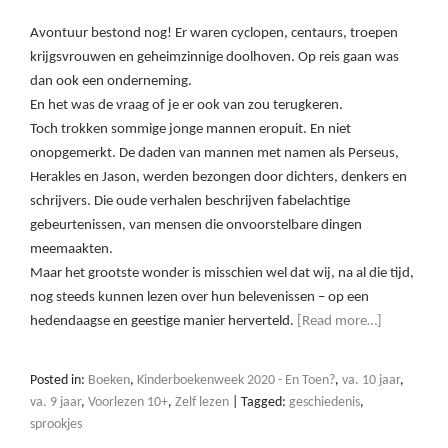
Avontuur bestond nog! Er waren cyclopen, centaurs, troepen
krijgsvrouwen en geheimzinnige doolhoven. Op reis gaan was
dan ook een onderneming.
En het was de vraag of je er ook van zou terugkeren.
Toch trokken sommige jonge mannen eropuit. En niet
onopgemerkt. De daden van mannen met namen als Perseus,
Herakles en Jason, werden bezongen door dichters, denkers en
schrijvers. Die oude verhalen beschrijven fabelachtige
gebeurtenissen, van mensen die onvoorstelbare dingen
meemaakten.
Maar het grootste wonder is misschien wel dat wij, na al die tijd,
nog steeds kunnen lezen over hun belevenissen – op een
hedendaagse en geestige manier herverteld.
[Read more…]
Posted in:
Boeken
,
Kinderboekenweek 2020 - En Toen?
,
va. 10 jaar
,
va. 9 jaar
,
Voorlezen 10+
,
Zelf lezen
|
Tagged:
geschiedenis
,
sprookjes