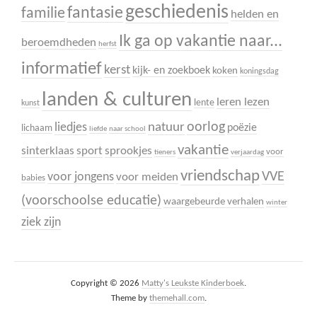
geschiedenis
fantasie
familie
helden en
Ik ga op vakantie naar...
beroemdheden
herfst
informatief
kerst
kijk- en zoekboek
koken
koningsdag
landen & culturen
leren lezen
lente
kunst
oorlog
liedjes
natuur
poëzie
lichaam
liefde
naar school
vakantie
sinterklaas
sport
sprookjes
voor
tieners
verjaardag
vriendschap
VVE
voor jongens
voor meiden
babies
(voorschoolse educatie)
waargebeurde verhalen
winter
ziek zijn
Copyright © 2026
Matty's Leukste Kinderboek
.
Theme by
themehall.com
.