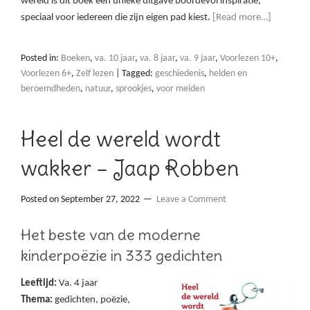
wereld is dit boek een unieke uitgave boordevol inspiratie,
speciaal voor iedereen die zijn eigen pad kiest.
[Read more…]
Posted in:
Boeken
,
va. 10 jaar
,
va. 8 jaar
,
va. 9 jaar
,
Voorlezen 10+
,
Voorlezen 6+
,
Zelf lezen
|
Tagged:
geschiedenis
,
helden en
beroemdheden
,
natuur
,
sprookjes
,
voor meiden
Heel de wereld wordt
wakker – Jaap Robben
Posted on
September 27, 2022
Leave a Comment
Het beste van de moderne
kinderpoëzie in 333 gedichten
Leeftijd:
Va. 4 jaar
Thema:
gedichten, poëzie,