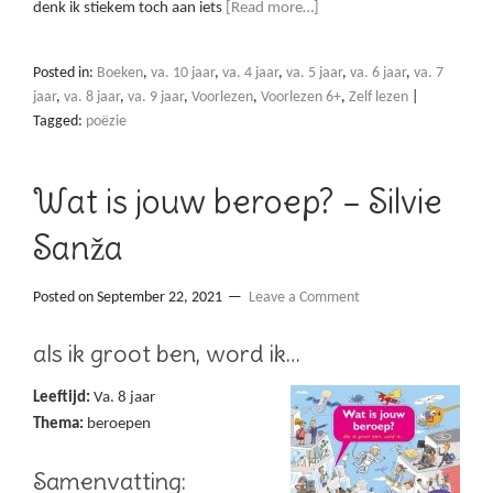
denk ik stiekem toch aan iets
[Read more…]
Posted in:
Boeken
,
va. 10 jaar
,
va. 4 jaar
,
va. 5 jaar
,
va. 6 jaar
,
va. 7
jaar
,
va. 8 jaar
,
va. 9 jaar
,
Voorlezen
,
Voorlezen 6+
,
Zelf lezen
|
Tagged:
poëzie
Wat is jouw beroep? – Silvie
Sanža
Posted on
September 22, 2021
Leave a Comment
als ik groot ben, word ik…
Leeftijd:
Va. 8 jaar
Thema:
beroepen
Samenvatting: