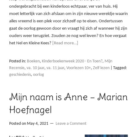
ondergebracht bij een kinderloos echtpaar, ver van huis. Hij
moet letterlijk van zich afslaan om in zijn nieuwe wereldje waarin
alles vreemd is een plek voor zichzelf op te eisen. Ondertussen
gaat de oorlog gewoon door en vraagt hij zich af wanneer hij zijn
ouders weer terugziet. Zouden ze nog wel leven? En hoe vergaat
het Nel en Kleine Kees?
[Read more…]
Posted in:
Boeken
,
Kinderboekenweek 2020 - En Toen?
,
Mijn
Recensie
,
va. 10 jaar
,
va. 11 jaar
,
Voorlezen 10+
,
Zelf lezen
|
Tagged:
geschiedenis
,
oorlog
Mijn naam is Anne – Marian
Hoefnagel
Posted on
May 4, 2021
Leave a Comment