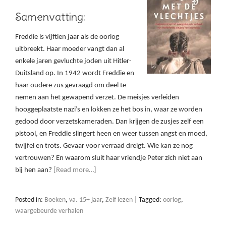
Samenvatting:
Freddie is vijftien jaar als de oorlog
uitbreekt. Haar moeder vangt dan al
enkele jaren gevluchte joden uit Hitler-
Duitsland op. In 1942 wordt Freddie en
haar oudere zus gevraagd om deel te
nemen aan het gewapend verzet. De meisjes verleiden
hooggeplaatste nazi’s en lokken ze het bos in, waar ze worden
gedood door verzetskameraden. Dan krijgen de zusjes zelf een
pistool, en Freddie slingert heen en weer tussen angst en moed,
twijfel en trots. Gevaar voor verraad dreigt. Wie kan ze nog
vertrouwen? En waarom sluit haar vriendje Peter zich niet aan
bij hen aan?
[Read more…]
Posted in:
Boeken
,
va. 15+ jaar
,
Zelf lezen
|
Tagged:
oorlog
,
waargebeurde verhalen