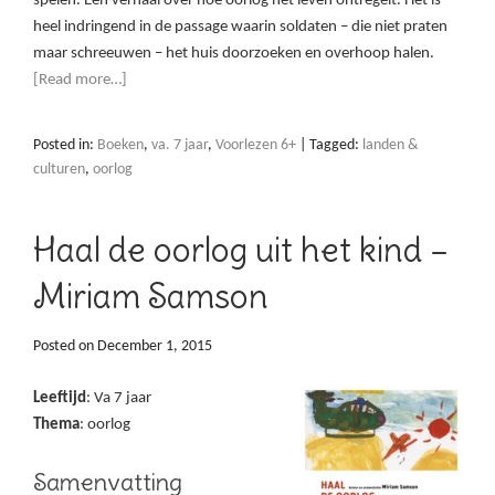
spelen. Een verhaal over hoe oorlog het leven ontregelt. Het is
heel indringend in de passage waarin soldaten – die niet praten
maar schreeuwen – het huis doorzoeken en overhoop halen.
[Read more…]
Posted in:
Boeken
,
va. 7 jaar
,
Voorlezen 6+
|
Tagged:
landen &
culturen
,
oorlog
Haal de oorlog uit het kind –
Miriam Samson
Posted on
December 1, 2015
Leeftijd
: Va 7 jaar
Thema
: oorlog
Samenvatting