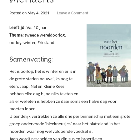
Posted on
May 4, 2021
Leave a Comment
Leeftijd:
Va. 10 jaar
Thema:
tweede wereldoorlog,
oorlogswinter, Friesland
Samenvatting:
Het is oorlog, het is winter en er is in
de grote steden nauwelijks nog te
eten. Jaap, Nel en Kleine Kees
hebben elke dag bijna niks te eten en
als er wel eten is hebben ze daar soms een halve dag voor
moeten lopen.
Uiteindelijk vertrekken ze alle drie per binnenschip met een grote
groep ondervoede ‘bleekneusjes’ naar het platteland in het
noorden waar nog wel voldoende voedsel is.
Jaap wordt gescheiden van zijn zus en broertje en