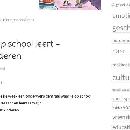
& geloof
da
emoti
 niet op school leert
gesc
op school leert –
beroem
naar..
nderen
zoekboek
ent
cult
rt.
liefde
naar s
 elke week een onderwerp centraal waar je op school
sport
sp
teressant en leerzaam zijn.
voo
babies
t kinderen.
vrien
educati