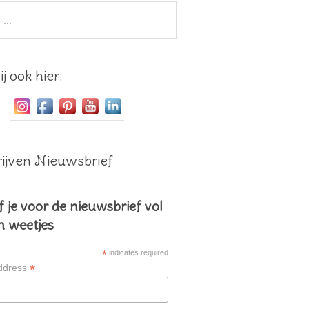
j ook hier:
ijven Nieuwsbrief
f je voor de nieuwsbrief vol
en weetjes
*
indicates required
*
ddress