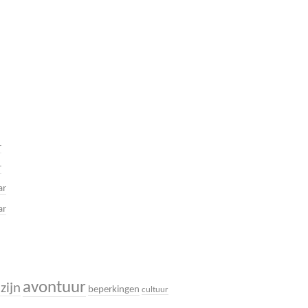
r
r
ar
ar
avontuur
zijn
beperkingen
cultuur