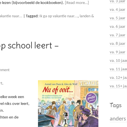
va. 3 jaar
 lezen (bijvoorbeeld de kookboeken).
[Read more…]
va. 4 jaar
kantie naar...
|
Tagged:
Ik ga op vakantie naar...
,
landen &
va. 5 jaar
va. 6 jaar
va. 7 jaar
op school leert –
va. 8 jaar
va. 9 jaar
va. 10 jaa
va. 11 jaa
omment
va. 12+ ja
rt
.
va. 15+ ja
 elke week een
Tags
l niks over leert,
jn.
hten en de
anders 