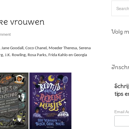
ke vrouwen
Volg mi
omment
e, Jane Goodall, Coco Chanel, Moeder Theresa, Serena
g, J.K. Rowling, Rosa Parks, Frida Kahlo en Georgia
Inschr
Schrij
tips 
Email A