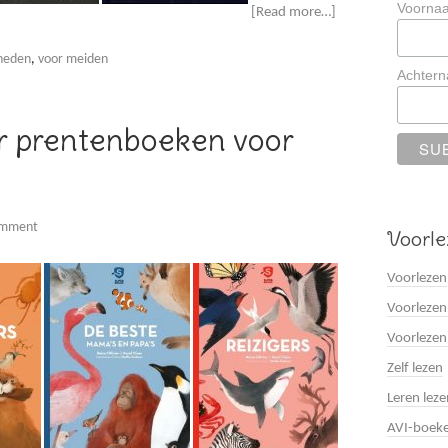
Voorna
[Read more…]
heden
,
voor meiden
Achter
r prentenboeken voor
omment
Voorle
Voorlezen
Voorlezen
Voorlezen
Zelf lezen
Leren leze
AVI-boek