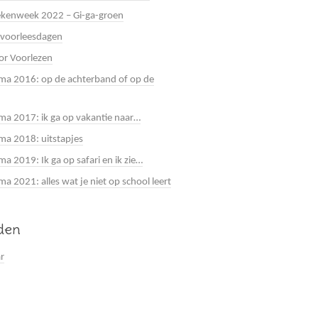
kenweek 2022 – Gi-ga-groen
 voorleesdagen
or Voorlezen
a 2016: op de achterband of op de
a 2017: ik ga op vakantie naar…
a 2018: uitstapjes
a 2019: Ik ga op safari en ik zie…
 2021: alles wat je niet op school leert
jden
ar