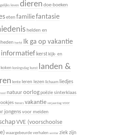
dieren
doe-boeken
gelijks leven
es
fantasie
familie
eten
hiedenis
helden en
Ik ga op vakantie
dheden
herfst
informatief
.
kerst
kijk- en
landen &
koken
koningsdag
kunst
uren
liedjes
leren lezen
lente
lichaam
oorlog
natuur
sinterklaas
poëzie
chool
vakantie
rookjes
voor
tieners
verjaardag
r jongens
voor meiden
dschap
VVE (voorschoolse
e)
ziek zijn
waargebeurde verhalen
winter