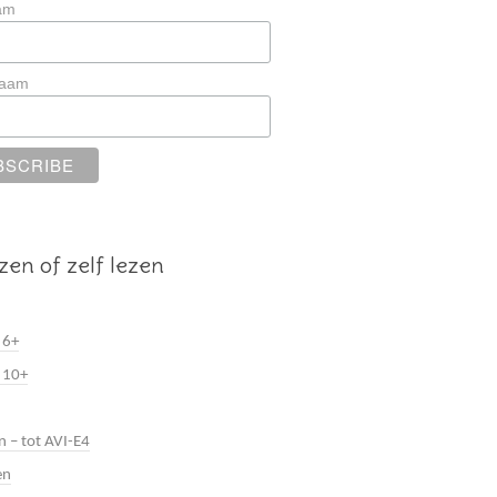
am
naam
zen of zelf lezen
 6+
 10+
n – tot AVI-E4
en