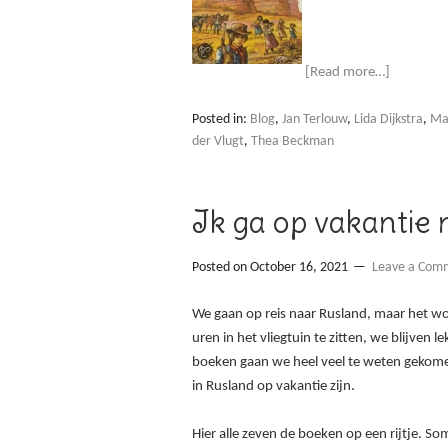
[Read more…]
Posted in:
Blog
,
Jan Terlouw
,
Lida Dijkstra
,
Mar
der Vlugt
,
Thea Beckman
Ik ga op vakantie
Posted on
October 16, 2021
Leave a Com
We gaan op reis naar Rusland, maar het wo
uren in het vliegtuin te zitten, we blijven 
boeken gaan we heel veel te weten gekom
in Rusland op vakantie zijn.
Hier alle zeven de boeken op een rijtje. S