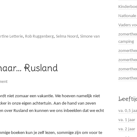
Kinderboe
Nationale
Vaders vo
zomerthem
tine Letterie
,
Rob Ruggenberg
,
Selma Noord
,
Simone van
camping
zomerthem
zomerthem
 naar… Rusland
zomerthem
zomerthema
ment
rdt niet zomaar een vakantie. We hoeven namelijk niet
Leefti
lekker in onze eigen achtertuin. Aan de hand van zeven
va. 0,5 ja
en over Rusland en kunnen we ons inbeelden dat we echt
va. 1 jaar
va. 2 jaar
ommige boeken kun je zelf lezen, sommige zijn om voor te