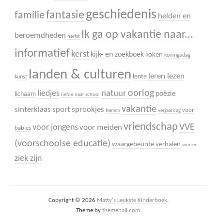
geschiedenis
fantasie
familie
helden en
Ik ga op vakantie naar...
beroemdheden
herfst
informatief
kerst
kijk- en zoekboek
koken
koningsdag
landen & culturen
leren lezen
lente
kunst
oorlog
liedjes
natuur
poëzie
lichaam
liefde
naar school
vakantie
sinterklaas
sport
sprookjes
voor
tieners
verjaardag
vriendschap
VVE
voor jongens
voor meiden
babies
(voorschoolse educatie)
waargebeurde verhalen
winter
ziek zijn
Copyright © 2026
Matty's Leukste Kinderboek
.
Theme by
themehall.com
.