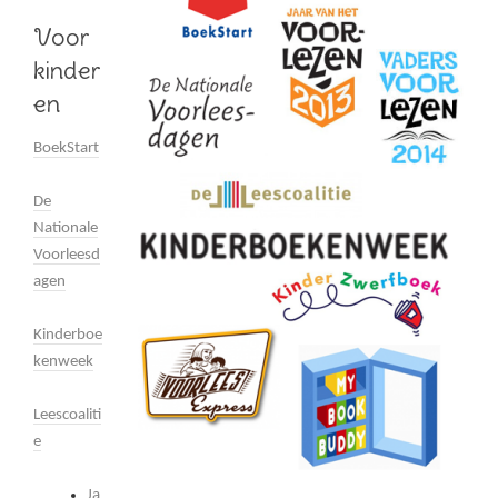
Voor
kinder
en
BoekStart
De
Nationale
Voorleesd
agen
Kinderboe
kenweek
Leescoaliti
e
Ja