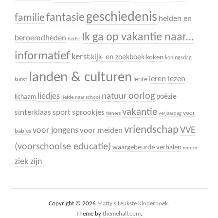
geschiedenis
fantasie
familie
helden en
Ik ga op vakantie naar...
beroemdheden
herfst
informatief
kerst
kijk- en zoekboek
koken
koningsdag
landen & culturen
leren lezen
lente
kunst
oorlog
liedjes
natuur
poëzie
lichaam
liefde
naar school
vakantie
sinterklaas
sport
sprookjes
voor
tieners
verjaardag
vriendschap
VVE
voor jongens
voor meiden
babies
(voorschoolse educatie)
waargebeurde verhalen
winter
ziek zijn
Copyright © 2026
Matty's Leukste Kinderboek
.
Theme by
themehall.com
.