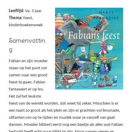
Leeftijd:
Va. 3 jaar
Thema:
feest,
kinderboekenweek
Samenvattin
g
Fabian en zijn moeder
staan op het punt om
samen naar een groot
feest te gaan. Fabian
fantaseert er op los.
Het zal het leukste
feest van de wereld worden, dat weet hij zeker. Misschien is er
een taart zo groot als het plein en zijn er grachten vol limonade,
olifanten om op te rijden en muziek waar je vanzelf van gaat
dansen. Moeder bibbert eerst nog een beetje als alles wat Fabian
bedacht heeft echt waar blijkt te zijn. Maar samen vieren ze