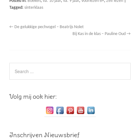
Posted in:
Boeken
,
va. 10 jaar
,
va. 9 jaar
,
Voorlezen 6+
,
Zelf lezen
|
Tagged:
sinterklaas
←
De gelukkige pechvogel – Beatrijs Nolet
Bij Kas in de klas – Pauline Oud
→
Volg mij ook hier:
Inschrijven Nieuwsbrief