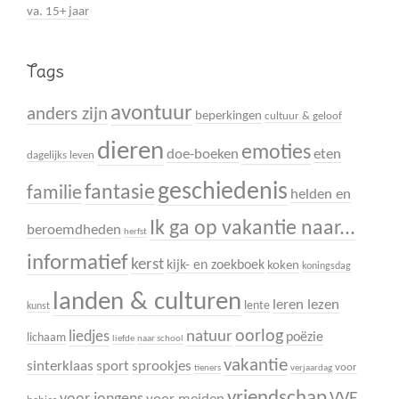
va. 15+ jaar
Tags
avontuur
anders zijn
beperkingen
cultuur & geloof
dieren
emoties
doe-boeken
eten
dagelijks leven
geschiedenis
fantasie
familie
helden en
Ik ga op vakantie naar...
beroemdheden
herfst
informatief
kerst
kijk- en zoekboek
koken
koningsdag
landen & culturen
leren lezen
lente
kunst
oorlog
liedjes
natuur
poëzie
lichaam
liefde
naar school
vakantie
sinterklaas
sport
sprookjes
voor
tieners
verjaardag
vriendschap