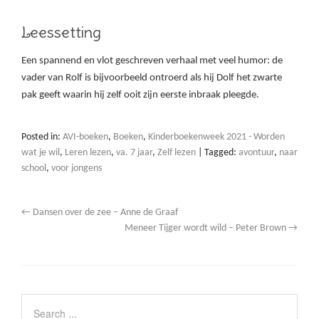
Leessetting
Een spannend en vlot geschreven verhaal met veel humor: de
vader van Rolf is bijvoorbeeld ontroerd als hij Dolf het zwarte
pak geeft waarin hij zelf ooit zijn eerste inbraak pleegde.
Posted in:
AVI-boeken
,
Boeken
,
Kinderboekenweek 2021 - Worden
wat je wil
,
Leren lezen
,
va. 7 jaar
,
Zelf lezen
|
Tagged:
avontuur
,
naar
school
,
voor jongens
←
Dansen over de zee – Anne de Graaf
Meneer Tijger wordt wild – Peter Brown
→