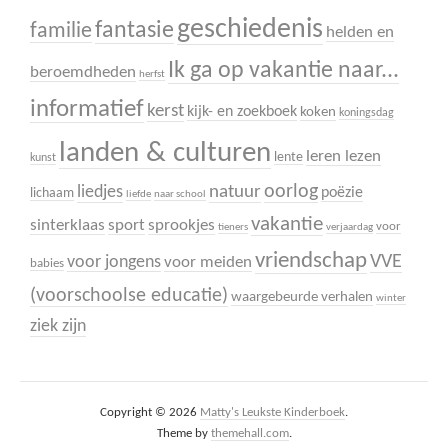
geschiedenis
fantasie
familie
helden en
Ik ga op vakantie naar...
beroemdheden
herfst
informatief
kerst
kijk- en zoekboek
koken
koningsdag
landen & culturen
leren lezen
lente
kunst
oorlog
liedjes
natuur
poëzie
lichaam
liefde
naar school
vakantie
sinterklaas
sport
sprookjes
voor
tieners
verjaardag
vriendschap
VVE
voor jongens
voor meiden
babies
(voorschoolse educatie)
waargebeurde verhalen
winter
ziek zijn
Copyright © 2026
Matty's Leukste Kinderboek
.
Theme by
themehall.com
.