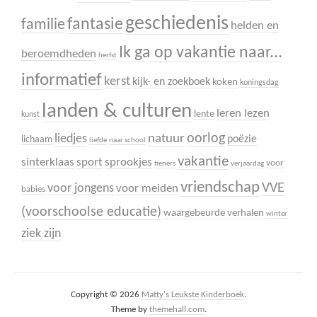
geschiedenis
fantasie
familie
helden en
Ik ga op vakantie naar...
beroemdheden
herfst
informatief
kerst
kijk- en zoekboek
koken
koningsdag
landen & culturen
leren lezen
lente
kunst
oorlog
liedjes
natuur
poëzie
lichaam
liefde
naar school
vakantie
sinterklaas
sport
sprookjes
voor
tieners
verjaardag
vriendschap
VVE
voor jongens
voor meiden
babies
(voorschoolse educatie)
waargebeurde verhalen
winter
ziek zijn
Copyright © 2026
Matty's Leukste Kinderboek
.
Theme by
themehall.com
.