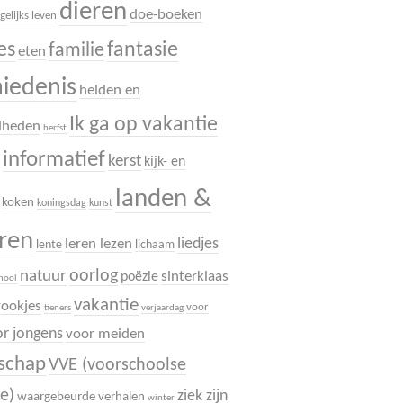
dieren
doe-boeken
gelijks leven
es
fantasie
familie
eten
hiedenis
helden en
Ik ga op vakantie
dheden
herfst
informatief
.
kerst
kijk- en
landen &
koken
koningsdag
kunst
uren
liedjes
leren lezen
lente
lichaam
oorlog
natuur
sinterklaas
poëzie
chool
vakantie
rookjes
voor
tieners
verjaardag
r jongens
voor meiden
dschap
VVE (voorschoolse
e)
ziek zijn
waargebeurde verhalen
winter