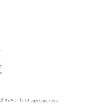
r
r
ar
ar
avontuur
zijn
beperkingen
cultuur