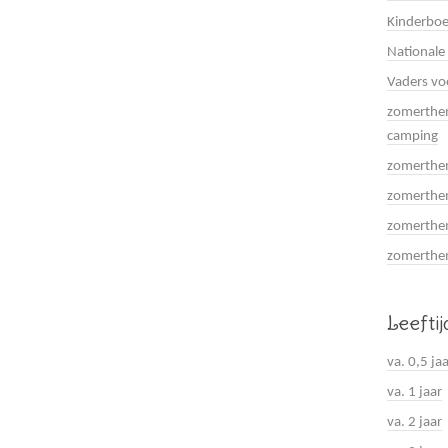
Kinderboe
Nationale
Vaders vo
zomerthem
camping
zomerthem
zomerthem
zomerthem
zomerthema
Leefti
va. 0,5 ja
va. 1 jaar
va. 2 jaar