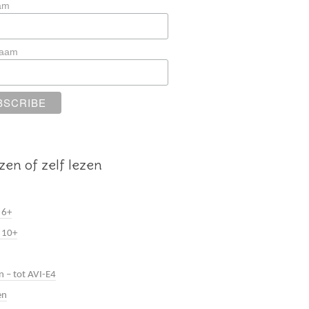
am
naam
zen of zelf lezen
 6+
 10+
n – tot AVI-E4
en