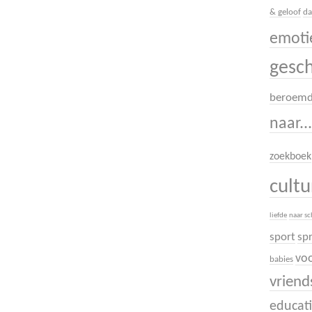
& geloof
da
emoti
gesc
beroem
naar..
zoekboek
cult
liefde
naar s
sport
sp
voo
babies
vrien
educati