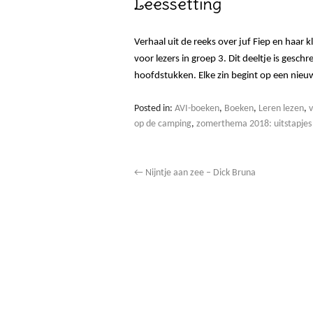
Leessetting
Verhaal uit de reeks over juf Fiep en haar
voor lezers in groep 3. Dit deeltje is gesc
hoofdstukken. Elke zin begint op een nieuw
Posted in:
AVI-boeken
,
Boeken
,
Leren lezen
,
v
op de camping
,
zomerthema 2018: uitstapjes
←
Nijntje aan zee – Dick Bruna