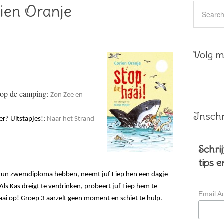
rien Oranje
Volg mi
 op de camping:
Zon Zee en
Inschr
r? Uitstapjes!:
Naar het Strand
Schrij
tips 
3 hun zwemdiploma hebben, neemt juf Fiep hen een dagje
 Als Kas dreigt te verdrinken, probeert juf Fiep hem te
Email A
aai op! Groep 3 aarzelt geen moment en schiet te hulp.