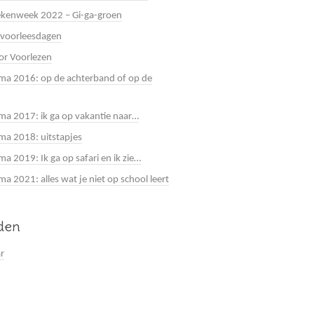
kenweek 2022 – Gi-ga-groen
 voorleesdagen
or Voorlezen
a 2016: op de achterband of op de
a 2017: ik ga op vakantie naar…
a 2018: uitstapjes
a 2019: Ik ga op safari en ik zie…
 2021: alles wat je niet op school leert
jden
ar