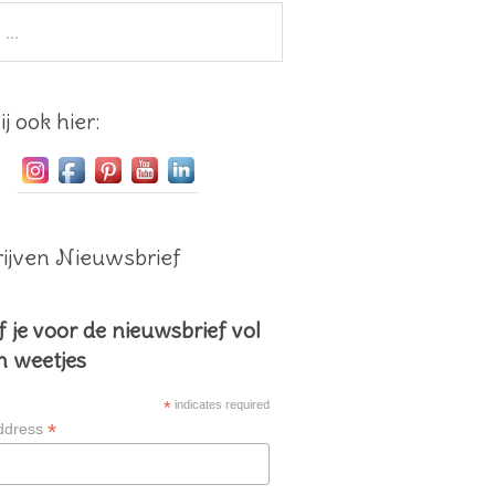
j ook hier:
ijven Nieuwsbrief
f je voor de nieuwsbrief vol
en weetjes
*
indicates required
*
ddress