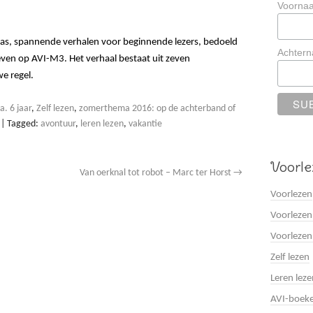
Voorna
 klas, spannende verhalen voor beginnende lezers, bedoeld
Achter
hreven op AVI-M3. Het verhaal bestaat uit zeven
e regel.
a. 6 jaar
,
Zelf lezen
,
zomerthema 2016: op de achterband of
|
Tagged:
avontuur
,
leren lezen
,
vakantie
Voorle
Van oerknal tot robot – Marc ter Horst
→
Voorlezen
Voorlezen
Voorlezen
Zelf lezen
Leren leze
AVI-boek