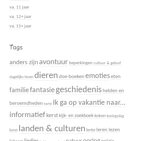
va. 11 jaar
va. 12+ jaar
va. 15+ jaar
Tags
avontuur
anders zijn
beperkingen
cultuur & geloof
dieren
emoties
doe-boeken
eten
dagelijks leven
geschiedenis
fantasie
familie
helden en
Ik ga op vakantie naar...
beroemdheden
herfst
informatief
kerst
kijk- en zoekboek
koken
koningsdag
landen & culturen
leren lezen
lente
kunst