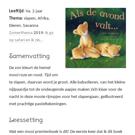
Leeftijd
: Va. 2 jaar
Thema
: slapen, Afrika,
Dieren, Savanna
Zomerthema
2019:
ik ga
op safari en ik zie…
Samenvatting
De zon kleurt de hemel
mooi roze en rood. Tijd om
te slapen, daarvan word je groot. Alle babydieren, van het kleine
nijlpaardje tot de ondeugende aapjes maken zich klaar voor de
nacht in deze mooie rijmpjes voor het slapengaan, geïllustreerd
met prachtige pasteltekeningen.
Leessetting
Wat een mooi prentenboek is dit! De eerste keer dat ik dit boek