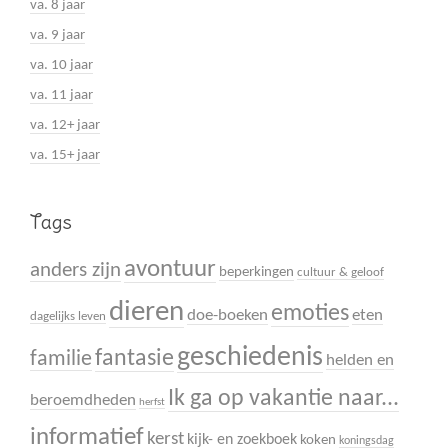
va. 8 jaar
va. 9 jaar
va. 10 jaar
va. 11 jaar
va. 12+ jaar
va. 15+ jaar
Tags
avontuur
anders zijn
beperkingen
cultuur & geloof
dieren
emoties
doe-boeken
eten
dagelijks leven
geschiedenis
fantasie
familie
helden en
Ik ga op vakantie naar...
beroemdheden
herfst
informatief
kerst
kijk- en zoekboek
koken
koningsdag