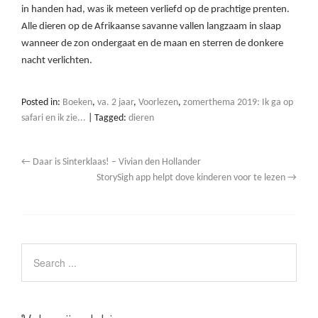
in handen had, was ik meteen verliefd op de prachtige prenten.
Alle dieren op de Afrikaanse savanne vallen langzaam in slaap
wanneer de zon ondergaat en de maan en sterren de donkere
nacht verlichten.
Posted in:
Boeken
,
va. 2 jaar
,
Voorlezen
,
zomerthema 2019: Ik ga op
safari en ik zie...
|
Tagged:
dieren
←
Daar is Sinterklaas! – Vivian den Hollander
StorySigh app helpt dove kinderen voor te lezen
→