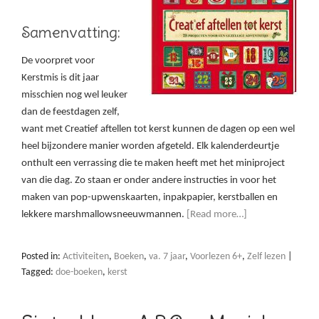
Samenvatting:
De voorpret voor
Kerstmis is dit jaar
misschien nog wel leuker
dan de feestdagen zelf,
want met Creatief aftellen tot kerst kunnen de dagen op een wel
heel bijzondere manier worden afgeteld. Elk kalenderdeurtje
onthult een verrassing die te maken heeft met het miniproject
van die dag. Zo staan er onder andere instructies in voor het
maken van pop-upwenskaarten, inpakpapier, kerstballen en
lekkere marshmallowsneeuwmannen.
[Read more…]
Posted in:
Activiteiten
,
Boeken
,
va. 7 jaar
,
Voorlezen 6+
,
Zelf lezen
|
Tagged:
doe-boeken
,
kerst