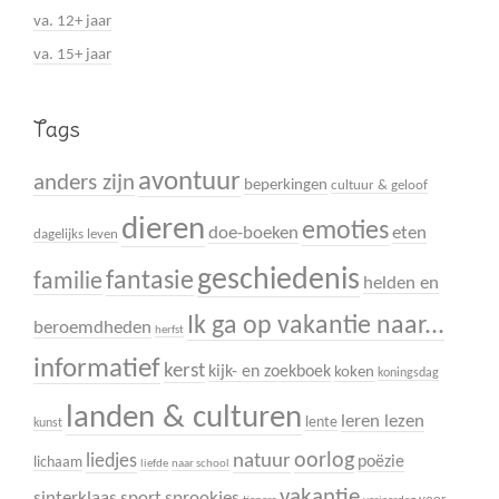
va. 12+ jaar
va. 15+ jaar
Tags
avontuur
anders zijn
beperkingen
cultuur & geloof
dieren
emoties
doe-boeken
eten
dagelijks leven
geschiedenis
fantasie
familie
helden en
Ik ga op vakantie naar...
beroemdheden
herfst
informatief
kerst
kijk- en zoekboek
koken
koningsdag
landen & culturen
leren lezen
lente
kunst
oorlog
liedjes
natuur
poëzie
lichaam
liefde
naar school
vakantie
sinterklaas
sport
sprookjes