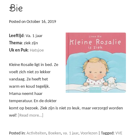
Bie
Posted on
October 16, 2019
Leeftijd
: Va. 1 jaar
Thema
: ziek zijn
Uk en Puk
:
Hatsjoe
Kleine Rosalie ligt in bed. Ze
voelt zich niet zo lekker
vandaag. Ze heeft het
warm en koud tegelijk.
Mama neemt haar
temperatuur. En de dokter
komt op bezoek. Ziek zijn is niet zo leuk, maar verzorgd worden
wel!
[Read more…]
Posted in:
Activiteiten
,
Boeken
,
va. 1 jaar
,
Voorlezen
|
Tagged:
VVE