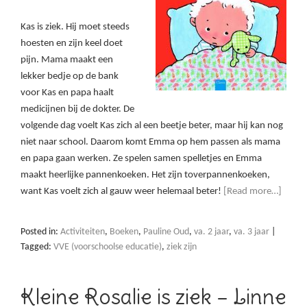
Kas is ziek. Hij moet steeds
hoesten en zijn keel doet
pijn. Mama maakt een
lekker bedje op de bank
voor Kas en papa haalt
medicijnen bij de dokter. De
volgende dag voelt Kas zich al een beetje beter, maar hij kan nog
niet naar school. Daarom komt Emma op hem passen als mama
en papa gaan werken. Ze spelen samen spelletjes en Emma
maakt heerlijke pannenkoeken. Het zijn toverpannenkoeken,
want Kas voelt zich al gauw weer helemaal beter!
[Read more…]
Posted in:
Activiteiten
,
Boeken
,
Pauline Oud
,
va. 2 jaar
,
va. 3 jaar
|
Tagged:
VVE (voorschoolse educatie)
,
ziek zijn
Kleine Rosalie is ziek – Linne