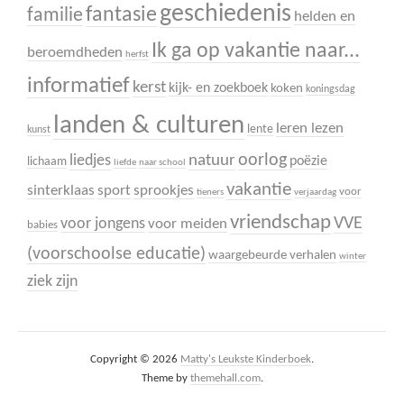
geschiedenis
fantasie
familie
helden en
Ik ga op vakantie naar...
beroemdheden
herfst
informatief
kerst
kijk- en zoekboek
koken
koningsdag
landen & culturen
leren lezen
lente
kunst
oorlog
liedjes
natuur
poëzie
lichaam
liefde
naar school
vakantie
sinterklaas
sport
sprookjes
voor
tieners
verjaardag
vriendschap
VVE
voor jongens
voor meiden
babies
(voorschoolse educatie)
waargebeurde verhalen
winter
ziek zijn
Copyright © 2026
Matty's Leukste Kinderboek
.
Theme by
themehall.com
.