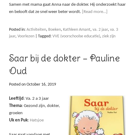
Samen met mama gaat Anna naar de dokter. Hij onderzoekt haar
en belooft dat ze snel weer beter wordt.
[Read more…]
Posted in:
Activiteiten
,
Boeken
,
Kathleen Amant
,
va. 2 jaar
,
va. 3
jaar
,
Voorlezen
|
Tagged:
VVE (voorschoolse educatie)
,
ziek zijn
Saar bij de dokter – Pauline
Oud
Posted on
October 16, 2019
Leeftijd
: Va. 2 a 3 jaar
Thema
: Gezond zijn, dokter,
groeien
Uk en Puk
:
Hatsjoe
Saar gaat vandaag met