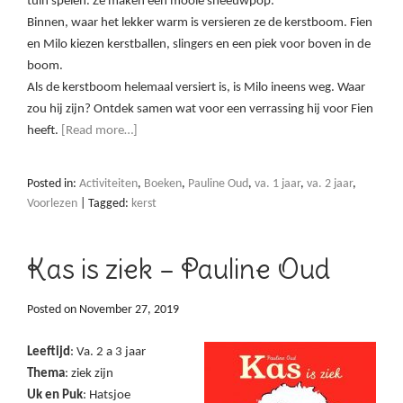
tuin spelen. Ze maken een mooie sneeuwpop.
Binnen, waar het lekker warm is versieren ze de kerstboom. Fien
en Milo kiezen kerstballen, slingers en een piek voor boven in de
boom.
Als de kerstboom helemaal versiert is, is Milo ineens weg. Waar
zou hij zijn? Ontdek samen wat voor een verrassing hij voor Fien
heeft.
[Read more…]
Posted in:
Activiteiten
,
Boeken
,
Pauline Oud
,
va. 1 jaar
,
va. 2 jaar
,
Voorlezen
|
Tagged:
kerst
Kas is ziek – Pauline Oud
Posted on
November 27, 2019
Leeftijd
: Va. 2 a 3 jaar
Thema
: ziek zijn
Uk en Puk
: Hatsjoe