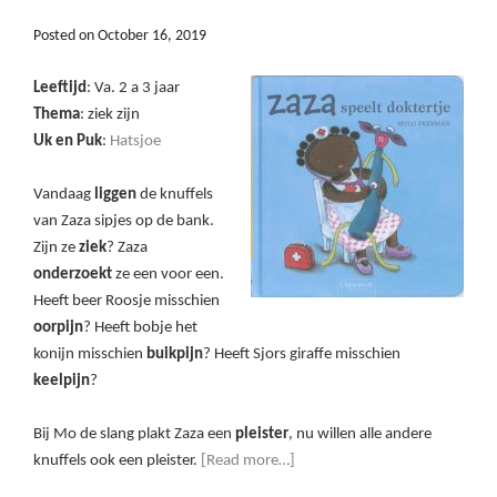
Posted on
October 16, 2019
Leeftijd
: Va. 2 a 3 jaar
Thema
: ziek zijn
Uk en Puk
:
Hatsjoe
Vandaag
liggen
de knuffels
van Zaza sipjes op de bank.
Zijn ze
ziek
? Zaza
onderzoekt
ze een voor een.
Heeft beer Roosje misschien
oorpijn
? Heeft bobje het
konijn misschien
buikpijn
? Heeft Sjors giraffe misschien
keelpijn
?
Bij Mo de slang plakt Zaza een
pleister
, nu willen alle andere
knuffels ook een pleister.
[Read more…]