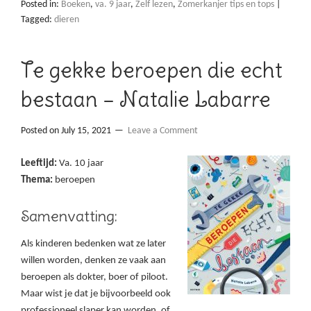
Posted in:
Boeken
,
va. 9 jaar
,
Zelf lezen
,
Zomerkanjer tips en tops
|
Tagged:
dieren
Te gekke beroepen die echt
bestaan – Natalie Labarre
Posted on
July 15, 2021
Leave a Comment
Leeftijd:
Va. 10 jaar
Thema:
beroepen
Samenvatting:
Als kinderen bedenken wat ze later
willen worden, denken ze vaak aan
beroepen als dokter, boer of piloot.
Maar wist je dat je bijvoorbeeld ook
professioneel slaper kan worden, of