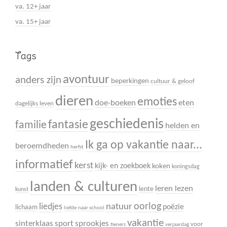
va. 12+ jaar
va. 15+ jaar
Tags
avontuur
anders zijn
beperkingen
cultuur & geloof
dieren
emoties
doe-boeken
eten
dagelijks leven
geschiedenis
fantasie
familie
helden en
Ik ga op vakantie naar...
beroemdheden
herfst
informatief
kerst
kijk- en zoekboek
koken
koningsdag
landen & culturen
leren lezen
lente
kunst
oorlog
liedjes
natuur
poëzie
lichaam
liefde
naar school
vakantie
sinterklaas
sport
sprookjes
voor
tieners
verjaardag