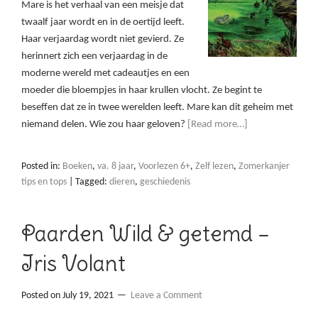
Mare is het verhaal van een meisje dat
twaalf jaar wordt en in de oertijd leeft.
Haar verjaardag wordt niet gevierd. Ze
herinnert zich een verjaardag in de
moderne wereld met cadeautjes en een
moeder die bloempjes in haar krullen vlocht. Ze begint te
beseffen dat ze in twee werelden leeft. Mare kan dit geheim met
niemand delen. Wie zou haar geloven?
[Read more…]
Posted in:
Boeken
,
va. 8 jaar
,
Voorlezen 6+
,
Zelf lezen
,
Zomerkanjer
tips en tops
|
Tagged:
dieren
,
geschiedenis
Paarden Wild & getemd –
Iris Volant
Posted on
July 19, 2021
Leave a Comment