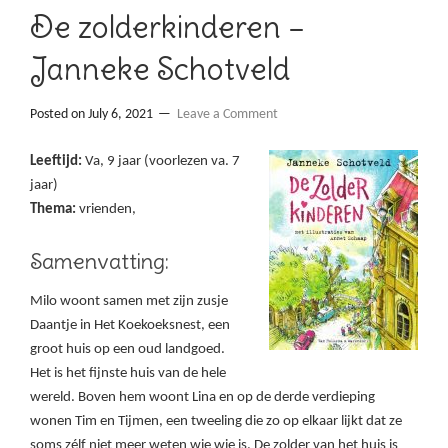
De zolderkinderen –
Janneke Schotveld
Posted on
July 6, 2021
Leave a Comment
Leeftijd:
Va, 9 jaar (voorlezen va. 7
jaar)
Thema:
vrienden,
Samenvatting:
Milo woont samen met zijn zusje
Daantje in Het Koekoeksnest, een
groot huis op een oud landgoed.
Het is het fijnste huis van de hele
wereld. Boven hem woont Lina en op de derde verdieping
wonen Tim en Tijmen, een tweeling die zo op elkaar lijkt dat ze
soms zélf niet meer weten wie wie is. De zolder van het huis is