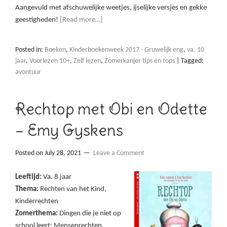
Aangevuld met afschuwelijke weetjes, ijselijke versjes en gekke
geestigheden!
[Read more…]
Posted in:
Boeken
,
Kinderboekenweek 2017 - Gruwelijk eng
,
va. 10
jaar
,
Voorlezen 10+
,
Zelf lezen
,
Zomerkanjer tips en tops
|
Tagged:
avontuur
Rechtop met Obi en Odette
– Emy Gyskens
Posted on
July 28, 2021
Leave a Comment
Leeftijd:
Va. 8 jaar
Thema:
Rechten van het Kind,
Kinderrechten
Zomerthema:
Dingen die je niet op
school leert: Mensenrechten