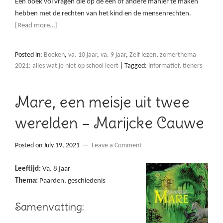
Een boek vol vragen die op de een of andere manier te maken
hebben met de rechten van het kind en de mensenrechten.
[Read more…]
Posted in:
Boeken
,
va. 10 jaar
,
va. 9 jaar
,
Zelf lezen
,
zomerthema
2021: alles wat je niet op school leert
|
Tagged:
informatief
,
tieners
Mare, een meisje uit twee
werelden – Marijcke Cauwe
Posted on
July 19, 2021
Leave a Comment
Leeftijd:
Va. 8 jaar
Thema:
Paarden, geschiedenis
Samenvatting: