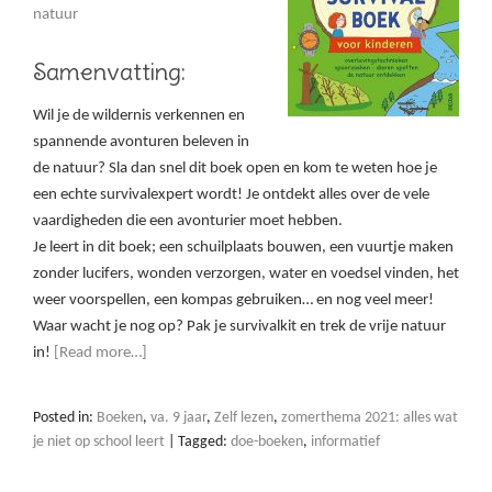
natuur
Samenvatting:
Wil je de wildernis verkennen en
spannende avonturen beleven in
de natuur? Sla dan snel dit boek open en kom te weten hoe je
een echte survivalexpert wordt! Je ontdekt alles over de vele
vaardigheden die een avonturier moet hebben.
Je leert in dit boek; een schuilplaats bouwen, een vuurtje maken
zonder lucifers, wonden verzorgen, water en voedsel vinden, het
weer voorspellen, een kompas gebruiken… en nog veel meer!
Waar wacht je nog op? Pak je survivalkit en trek de vrije natuur
in!
[Read more…]
Posted in:
Boeken
,
va. 9 jaar
,
Zelf lezen
,
zomerthema 2021: alles wat
je niet op school leert
|
Tagged:
doe-boeken
,
informatief