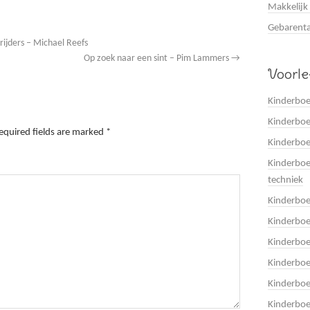
Makkelijk
Gebarenta
ijders – Michael Reefs
Op zoek naar een sint – Pim Lammers
→
Voorl
Kinderboe
Kinderboe
quired fields are marked
*
Kinderbo
Kinderboe
techniek
Kinderbo
Kinderboe
Kinderbo
Kinderbo
Kinderbo
Kinderboe