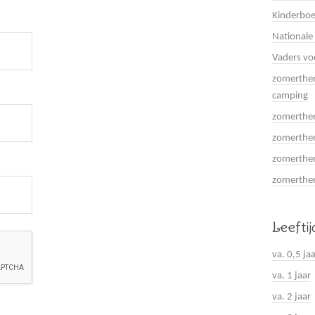
Kinderboe
Nationale
Vaders vo
zomerthem
camping
zomerthem
zomerthem
zomerthem
zomerthema
Leefti
va. 0,5 ja
va. 1 jaar
va. 2 jaar