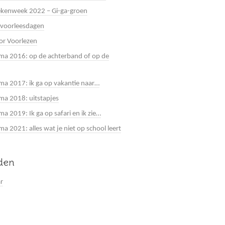
kenweek 2022 – Gi-ga-groen
 voorleesdagen
or Voorlezen
a 2016: op de achterband of op de
a 2017: ik ga op vakantie naar…
a 2018: uitstapjes
a 2019: Ik ga op safari en ik zie…
 2021: alles wat je niet op school leert
jden
ar