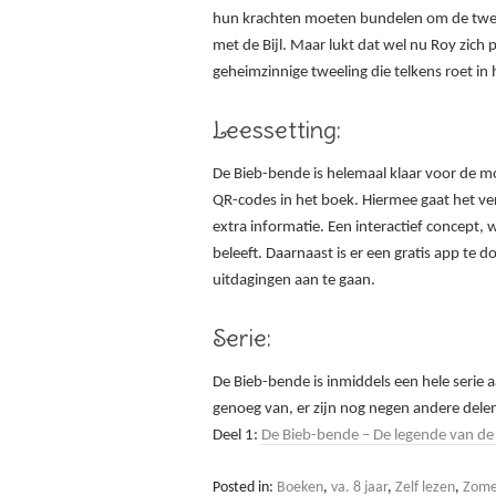
hun krachten moeten bundelen om de twee
met de Bijl. Maar lukt dat wel nu Roy zich p
geheimzinnige tweeling die telkens roet in 
Leessetting:
De Bieb-bende is helemaal klaar voor de mo
QR-codes in het boek. Hiermee gaat het verh
extra informatie. Een interactief concept
beleeft. Daarnaast is er een gratis app t
uitdagingen aan te gaan.
Serie:
De Bieb-bende is inmiddels een hele serie 
genoeg van, er zijn nog negen andere dele
Deel 1:
De Bieb-bende – De legende van de
Posted in:
Boeken
,
va. 8 jaar
,
Zelf lezen
,
Zomer