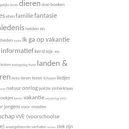
dieren
doe-boeken
gelijks leven
es
fantasie
familie
eten
hiedenis
helden en
Ik ga op vakantie
dheden
herfst
informatief
.
kerst
kijk- en
landen &
koken
koningsdag
kunst
uren
liedjes
leren lezen
lente
lichaam
oorlog
natuur
sinterklaas
poëzie
chool
vakantie
rookjes
voor
tieners
verjaardag
r jongens
voor meiden
dschap
VVE (voorschoolse
e)
ziek zijn
waargebeurde verhalen
winter