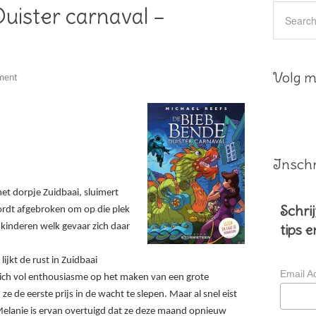
uister carnaval –
Volg mi
ment
Inschr
et dorpje Zuidbaai, sluimert
Schrij
rdt afgebroken om op die plek
 kinderen welk gevaar zich daar
tips 
ijkt de rust in Zuidbaai
Email A
 zich vol enthousiasme op het maken van een grote
 de eerste prijs in de wacht te slepen. Maar al snel eist
Melanie is ervan overtuigd dat ze deze maand opnieuw