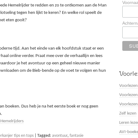
Voorna
de Hemelrijder te redden en zo te ontkomen aan de Man
lotseling tegen hen lijkt te keren? En welke rol speelt de
het eten gooit?
Achter
derne tijd. Aan het einde van elk hoofdstuk staat er een
aal online verder. Praat mee over de verhaallijn en lees
, waardoor je het avontuur op een geheel nieuwe manier
e downloaden om de Bieb-bende op de voet te volgen en hun
Voorle
Voorlezen
Voorlezen
Voorlezen
aan boeken. Dus heb je na het eerste boek er nog geen
Zelf lezen
n.
 Hemelrijders
Leren leze
AVI-boek
kanjer tips en tops
|
Tagged:
avontuur
,
fantasie