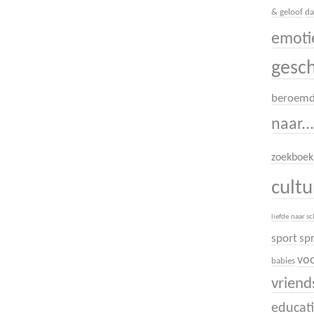
& geloof
da
emoti
gesc
beroem
naar..
zoekboek
cult
liefde
naar s
sport
sp
voo
babies
vrien
educati