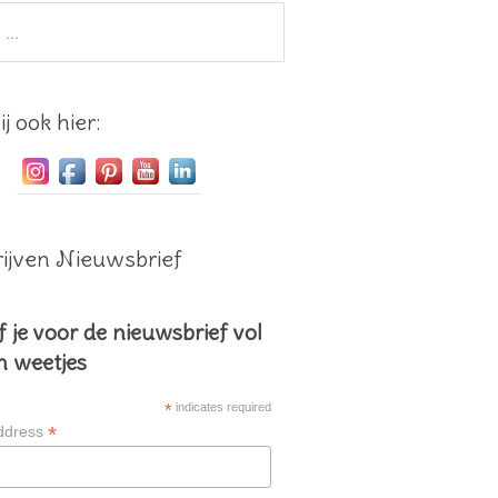
j ook hier:
ijven Nieuwsbrief
f je voor de nieuwsbrief vol
en weetjes
*
indicates required
*
ddress