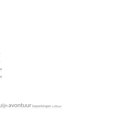
r
r
ar
ar
avontuur
zijn
beperkingen
cultuur