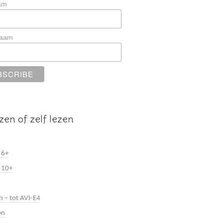
am
naam
zen of zelf lezen
 6+
 10+
n – tot AVI-E4
en