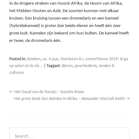
in de drogere streken van Noord-Afrika, de Hoorn van Afrika,
het Midden-Oosten en Azië. De soorten kunnen met elkaar
kruisen. Een kruising tussen een dromedaris en een kameel
(hybridekameel) is groter dan beide dieren en heeft één zeer
grote bult. Kamelen zijn bekend om hun bulten. De kameel heeft
er twee, de dromedaris één.
Posted in:
Boeken
,
va. 6 jaar
,
Voorlezen 6+
,
zomerthema 2019: Ik ga
op safari en ik zie...
|
Tagged:
dieren
,
geschiedenis
,
landen &
culturen
←
Het Goud van de Navajo – Suzette Boyer
Het grote boek Van Akimbo In Afrika – Alexander MacCall Smith
→