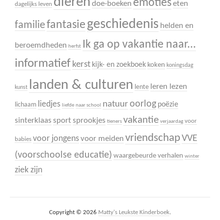
dieren
emoties
doe-boeken
eten
dagelijks leven
geschiedenis
fantasie
familie
helden en
Ik ga op vakantie naar...
beroemdheden
herfst
informatief
kerst
kijk- en zoekboek
koken
koningsdag
landen & culturen
leren lezen
lente
kunst
oorlog
liedjes
natuur
poëzie
lichaam
liefde
naar school
vakantie
sinterklaas
sport
sprookjes
voor
tieners
verjaardag
vriendschap
VVE
voor jongens
voor meiden
babies
(voorschoolse educatie)
waargebeurde verhalen
winter
ziek zijn
Copyright © 2026
Matty's Leukste Kinderboek
.