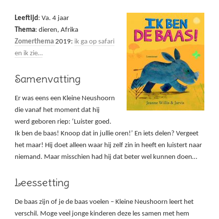
Leeftijd
: Va. 4 jaar
Thema
: dieren, Afrika
Zomerthema
2019:
ik ga op safari
en ik zie…
Samenvatting
Er was eens een Kleine Neushoorn
die vanaf het moment dat hij
werd geboren riep: ‘Luister goed.
Ik ben de baas! Knoop dat in jullie oren!’ En iets delen? Vergeet
het maar! Hij doet alleen waar hij zelf zin in heeft en luistert naar
niemand. Maar misschien had hij dat beter wel kunnen doen…
Leessetting
De baas zijn of je de baas voelen – Kleine Neushoorn leert het
verschil. Moge veel jonge kinderen deze les samen met hem