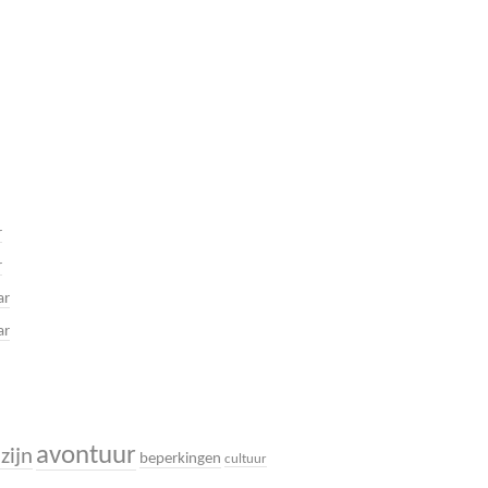
r
r
ar
ar
avontuur
zijn
beperkingen
cultuur