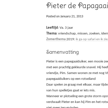
Pieter de Papagaai
Posted on
January 21, 2013
Leeftijd
: Va. 3 jaar
Thema
: vriendschap, missen, zoeken, ident
Zomerthema
2019:
ik ga op safari en ik zi
Samenvatting
Pieter is een papegaaiduiker, een mooie ze
met een prachtig gekleurde snavel. Hij hee
vriendje, Pim. Samen wonen ze met nog V
papegaaiduikers op een rotseiland
Daar spelen ze graag met elkaar, maar tijd
van hun spelletjes gaat er iets mis.
Wanneer er plotseling een grote storm ops
verdwaalt Pieter en kan hij Pim en het rots
niet meer terugvinden.