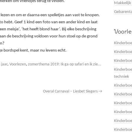
nmerken om vriendjes terug te vinden.
Makkelijk
Gebarenta
 lezen en om er daarna een spelletjes aan vast te knopen.
oto hebt. Geef 1 kind een foto van een ander kind en laat
en meisje’, ‘het heeft blond haar’. Bij elke beschrijving
Voorl
 aan de beschrijving voldoen voor hun stoel op de grond
Kinderboe
en?
ige bordspel kent, maar nu levens echt.
Kinderboe
Kinderbo
 jaar
,
Voorlezen
,
zomerthema 2019: Ik ga op safari en ik zie...
Kinderboe
techniek
Kinderbo
Overal Carnaval – Liesbet Slegers
→
Kinderboe
Kinderbo
Kinderbo
Kinderbo
Kinderboe