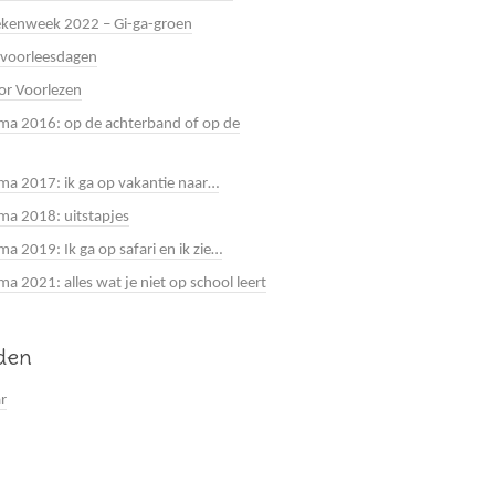
kenweek 2022 – Gi-ga-groen
 voorleesdagen
or Voorlezen
a 2016: op de achterband of op de
a 2017: ik ga op vakantie naar…
a 2018: uitstapjes
a 2019: Ik ga op safari en ik zie…
 2021: alles wat je niet op school leert
jden
ar