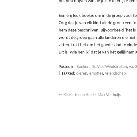
het beschrijven van de juiste uiterlijke ke
Een erg leuk boekje om in de groep voor te
Zorg dat je van elk kind uit de groep een f
hem deze beschrijven. Bijvoorbeeld ‘het is e
wordt de groep gaan alle kinderen die niet
zitten. Lukt het om het goede kind te vind
Dit is ‘Wie ben ik’ dat je van het gelijknam
Posted in:
Boeken
,
De Vier Windstreken
,
va. 3
|
Tagged:
dieren
,
emoties
,
vriendschap
←
Kikker is een Held – Max Velthuijs