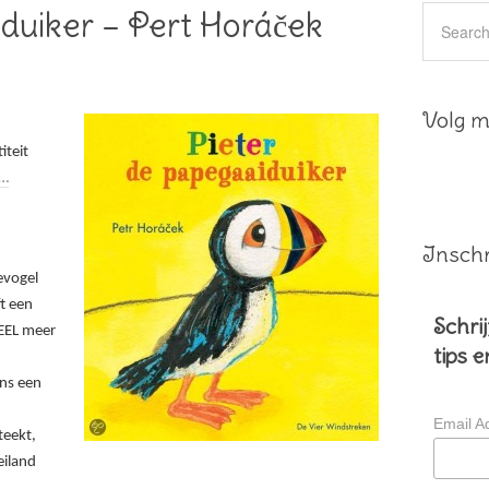
duiker – Pert Horáček
Volg mi
iteit
e…
Inschr
evogel
ft een
Schrij
EEL meer
tips 
ens een
Email A
teekt,
eiland