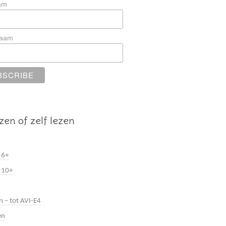
am
naam
zen of zelf lezen
 6+
 10+
n – tot AVI-E4
en