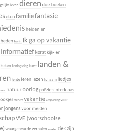
dieren
doe-boeken
gelijks leven
es
fantasie
familie
eten
hiedenis
helden en
Ik ga op vakantie
dheden
herfst
informatief
.
kerst
kijk- en
landen &
koken
koningsdag
kunst
uren
liedjes
leren lezen
lente
lichaam
oorlog
natuur
sinterklaas
poëzie
chool
vakantie
rookjes
voor
tieners
verjaardag
r jongens
voor meiden
dschap
VVE (voorschoolse
e)
ziek zijn
waargebeurde verhalen
winter