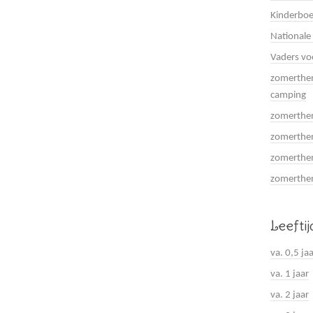
Kinderboe
Nationale
Vaders vo
zomerthem
camping
zomerthem
zomerthem
zomerthem
zomerthema
Leefti
va. 0,5 ja
va. 1 jaar
va. 2 jaar