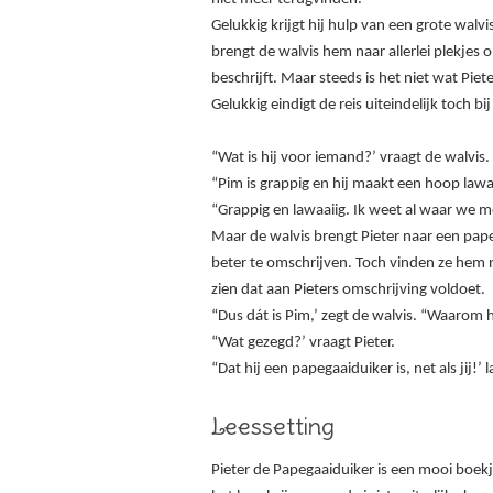
Gelukkig krijgt hij hulp van een grote walvis
brengt de walvis hem naar allerlei plekjes o
beschrijft. Maar steeds is het niet wat Piet
Gelukkig eindigt de reis uiteindelijk toch bi
“Wat is hij voor iemand?’ vraagt de walvis.
“Pim is grappig en hij maakt een hoop lawa
“Grappig en lawaaiig. Ik weet al waar we m
Maar de walvis brengt Pieter naar een papeg
beter te omschrijven. Toch vinden ze hem nie
zien dat aan Pieters omschrijving voldoet.
“Dus dát is Pim,’ zegt de walvis. “Waarom h
“Wat gezegd?’ vraagt Pieter.
“Dat hij een papegaaiduiker is, net als jij!’ 
Leessetting
Pieter de Papegaaiduiker is een mooi boekj