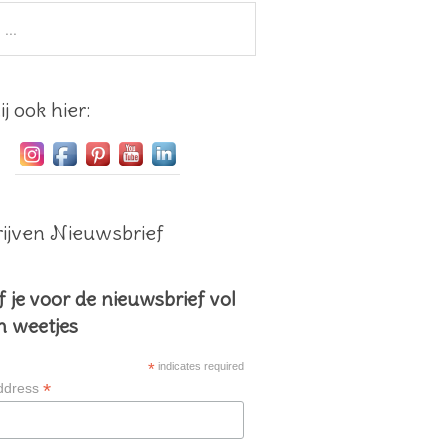
j ook hier:
ijven Nieuwsbrief
f je voor de nieuwsbrief vol
en weetjes
*
indicates required
*
ddress