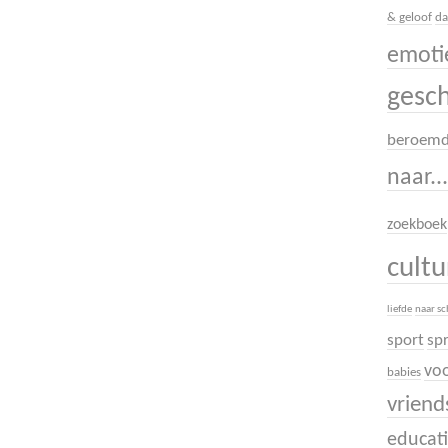
& geloof
da
emoti
gesc
beroem
naar..
zoekboek
cult
liefde
naar s
sport
sp
voo
babies
vrien
educati