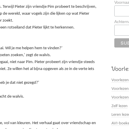
Voorna
. Terwijl Pieter zijn vriendje Pim probeert te beschrijven,
p de wereld, waar vogels zijn die lijken op wat Pieter
er zoekt.
Achter
j een rotseiland dat Pieter lijkt te herkennen.
ai. Wil je me helpen hem te vinden?’
oeten zoeken,’ zegt de walvis.
aai, niet naar Pim. Pieter probeert zijn vriendje steeds
Voorle
t. Ze willen het al bijna opgeven als ze in de verte iets
Voorlezen
eb je dat niet gezegd?’
Voorlezen
lacht de walvis.
Voorlezen
Zelf lezen
Leren leze
e, vol van kleuren. Het verhaal gaat over vriendschap en
AVI-boek