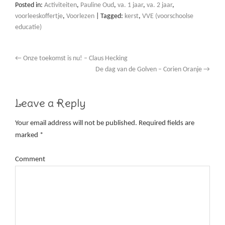
Posted in:
Activiteiten
,
Pauline Oud
,
va. 1 jaar
,
va. 2 jaar
,
voorleeskoffertje
,
Voorlezen
|
Tagged:
kerst
,
VVE (voorschoolse
educatie)
←
Onze toekomst is nu! – Claus Hecking
De dag van de Golven – Corien Oranje
→
Leave a Reply
Your email address will not be published.
Required fields are
marked
*
Comment