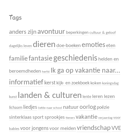
Tags
avontuur
anders zijn
beperkingen
cultuur & geloof
dieren
emoties
doe-boeken
eten
dagelijks leven
geschiedenis
fantasie
familie
helden en
Ik ga op vakantie naar...
beroemdheden
herfst
informatief
kerst
kijk- en zoekboek
koken
koningsdag
landen & culturen
leren lezen
lente
kunst
oorlog
liedjes
natuur
poëzie
lichaam
liefde
naar school
vakantie
sinterklaas
sport
sprookjes
voor
tieners
verjaardag
vriendschap
VVE
voor jongens
voor meiden
babies