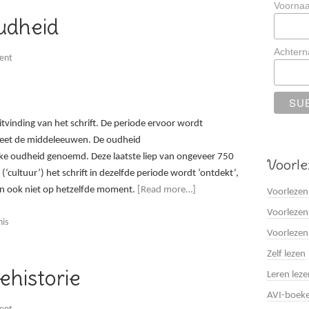
Voorna
udheid
Achter
ent
itvinding van het schrift. De periode ervoor wordt
heet de middeleeuwen. De oudheid
ke oudheid genoemd. Deze laatste liep van ongeveer 750
Voorle
 (‘cultuur’) het schrift in dezelfde periode wordt ‘ontdekt’,
ren ook niet op hetzelfde moment.
[Read more…]
Voorlezen
Voorlezen
nis
Voorlezen
Zelf lezen
ehistorie
Leren leze
AVI-boek