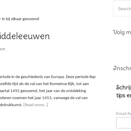
 in bij elkaar genoemd
Volg mi
iddeleeuwen
ent
Inschr
iode in de geschiedenis van Europa. Deze periode liep
elfde tijd als de val van het Romeinse Rijk, tot aan
Schrij
jaartal 1492 genoemd, het jaar van de ontdekking
tips 
nderen noemen het jaar 1453, vanwege de val van
oekdrukkunst.
[Read more…]
Email A