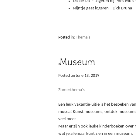
Dikkie Dik – Logeren bij Poes Muis 
Nijntje gaat logeren – Dick Bruna
Posted in:
Thema's
Museum
Posted on
June 13, 2019
Zomerthema’s
Een leuk vakantie-uitje is het bezoeken va
musea! Kunst museums, ontdek museums,
veel meer.
Maar er zijn ook leuke kinderboeken ove
wat je allemaal kunt zien in een museum.