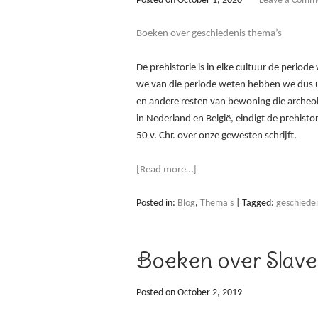
Posted on
October 1, 2020
Leave a Comm
Boeken over geschiedenis thema’s
De prehistorie is in elke cultuur de period
we van die periode weten hebben we dus u
en andere resten van bewoning die archeo
in Nederland en België, eindigt de prehist
50 v. Chr. over onze gewesten schrijft.
[Read more…]
Posted in:
Blog
,
Thema's
|
Tagged:
geschiede
Boeken over Slaver
Posted on
October 2, 2019