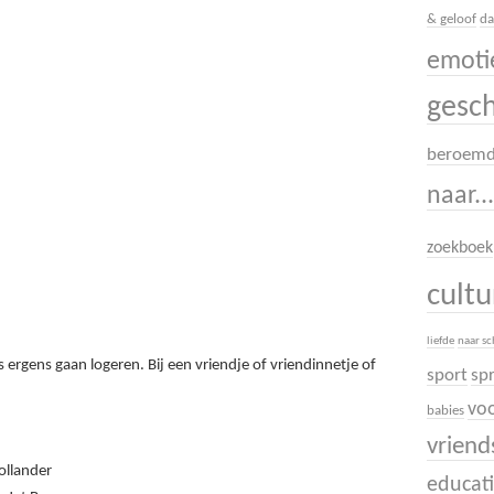
& geloof
da
emoti
gesc
beroem
naar..
zoekboek
cult
liefde
naar s
 is ergens gaan logeren. Bij een vriendje of vriendinnetje of
sport
sp
voo
babies
vrien
ollander
educati