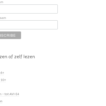
am
naam
zen of zelf lezen
 6+
 10+
n – tot AVI-E4
en