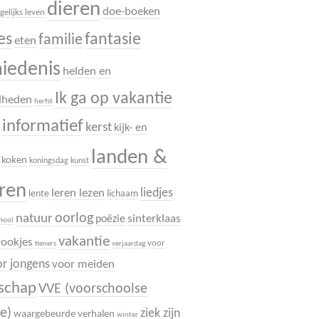
dieren
doe-boeken
gelijks leven
es
fantasie
familie
eten
hiedenis
helden en
Ik ga op vakantie
dheden
herfst
informatief
.
kerst
kijk- en
landen &
koken
koningsdag
kunst
uren
liedjes
leren lezen
lente
lichaam
oorlog
natuur
sinterklaas
poëzie
chool
vakantie
rookjes
voor
tieners
verjaardag
r jongens
voor meiden
dschap
VVE (voorschoolse
e)
ziek zijn
waargebeurde verhalen
winter