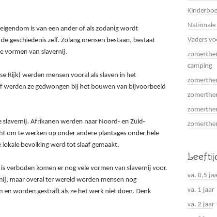
Kinderboe
Nationale
 eigendom is van een ander
of als zodanig wordt
Vaders vo
s de geschiedenis zelf. Zolang mensen bestaan, bestaat
nde vormen van slavernij.
zomerthem
camping
e Rijk) werden mensen vooral als slaven in het
zomerthem
f werden ze gedwongen bij het bouwen van bijvoorbeeld
zomerthem
zomerthem
 slavernij. Afrikanen werden naar Noord- en Zuid-
zomerthema
ht om te werken op onder andere plantages onder hele
lokale bevolking werd tot slaaf gemaakt.
Leefti
is verboden komen er nog vele vormen van slavernij voor.
va. 0,5 ja
rnij, maar overal ter wereld worden mensen nog
va. 1 jaar
n en worden gestraft als ze het werk niet doen. Denk
va. 2 jaar