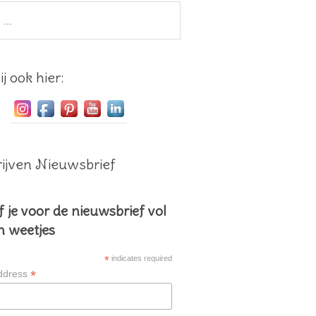
j ook hier:
ijven Nieuwsbrief
f je voor de nieuwsbrief vol
en weetjes
*
indicates required
*
ddress