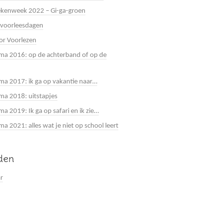
kenweek 2022 – Gi-ga-groen
 voorleesdagen
or Voorlezen
a 2016: op de achterband of op de
a 2017: ik ga op vakantie naar…
a 2018: uitstapjes
a 2019: Ik ga op safari en ik zie…
 2021: alles wat je niet op school leert
jden
ar