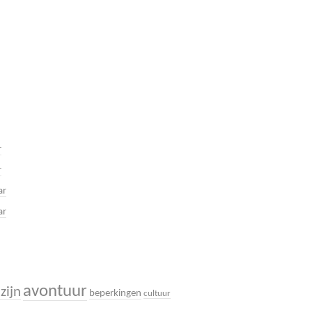
r
r
ar
ar
avontuur
zijn
beperkingen
cultuur