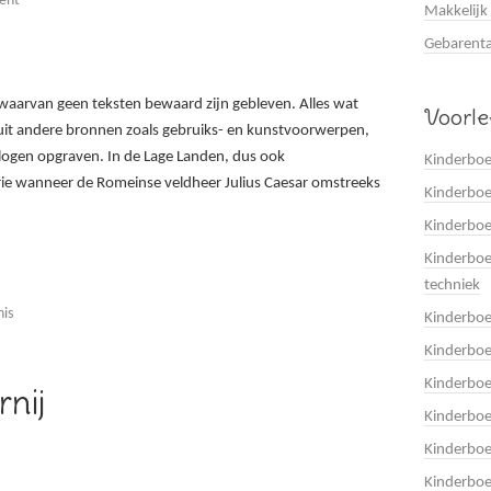
ent
Makkelijk
Gebarenta
e waarvan geen teksten bewaard zijn gebleven. Alles wat
Voorl
it andere bronnen zoals gebruiks- en kunstvoorwerpen,
logen opgraven. In de Lage Landen, dus ook
Kinderboe
orie wanneer de Romeinse veldheer Julius Caesar omstreeks
Kinderboe
Kinderbo
Kinderboe
techniek
nis
Kinderbo
Kinderboe
Kinderbo
nij
Kinderbo
Kinderbo
Kinderboe