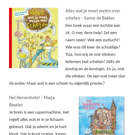
Alles wat je moet weten over
scheten – Sanne de Bakker
Een boek waar een luchtje aan
zit. O nee, lieve help! Zet een
raam open! Wat een putlucht!
Wie was dit keer de schuldige?
Tsja, hoe erg ze ook stinken:
iedereen laat scheten! Zelfs de
koning en de koningin. En ja, ook
die stinken. De een wat meer dan
de ander. Maar wat is een scheet nu eigenlijk precies?
Het Hersenhotel – Marja
Baseler
Je brein is een supermachine. Het
regelt alles wat er in je lichaam
gebeurt. Dat je ademt en je hart
klopt. Dat je kunt praten, lopen,