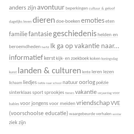
avontuur
anders zijn
beperkingen
cultuur & geloof
dieren
emoties
doe-boeken
eten
dagelijks leven
geschiedenis
fantasie
familie
helden en
Ik ga op vakantie naar...
beroemdheden
herfst
informatief
kerst
kijk- en zoekboek
koken
koningsdag
landen & culturen
leren lezen
lente
kunst
oorlog
liedjes
natuur
poëzie
lichaam
liefde
naar school
vakantie
sinterklaas
sport
sprookjes
voor
tieners
verjaardag
vriendschap
VVE
voor jongens
voor meiden
babies
(voorschoolse educatie)
waargebeurde verhalen
winter
ziek zijn