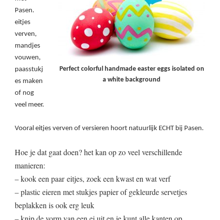
Pasen.
eitjes
verven,
mandjes
vouwen,
Perfect colorful handmade easter eggs isolated on
paasstukj
a white background
es maken
of nog
veel meer.
Vooral eitjes verven of versieren hoort natuurlijk ECHT bij Pasen.
Hoe je dat gaat doen? het kan op zo veel verschillende
manieren:
– kook een paar eitjes, zoek een kwast en wat verf
– plastic eieren met stukjes papier of gekleurde servetjes
beplakken is ook erg leuk
– knip de vorm van een ei uit en je kunt alle kanten op,