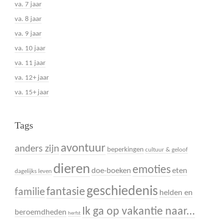
va. 7 jaar
va. 8 jaar
va. 9 jaar
va. 10 jaar
va. 11 jaar
va. 12+ jaar
va. 15+ jaar
Tags
avontuur
anders zijn
beperkingen
cultuur & geloof
dieren
emoties
doe-boeken
eten
dagelijks leven
geschiedenis
fantasie
familie
helden en
Ik ga op vakantie naar...
beroemdheden
herfst