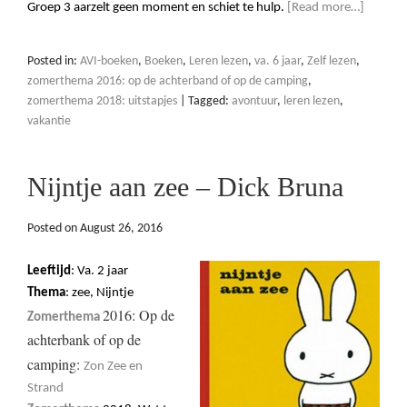
Groep 3 aarzelt geen moment en schiet te hulp.
[Read more…]
Posted in:
AVI-boeken
,
Boeken
,
Leren lezen
,
va. 6 jaar
,
Zelf lezen
,
zomerthema 2016: op de achterband of op de camping
,
zomerthema 2018: uitstapjes
|
Tagged:
avontuur
,
leren lezen
,
vakantie
Nijntje aan zee – Dick Bruna
Posted on
August 26, 2016
Leeftijd
: Va. 2 jaar
Thema
: zee, Nijntje
2016: Op de
Zomerthema
achterbank of op de
camping:
Zon Zee en
Strand