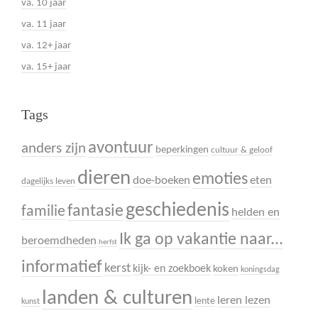
va. 10 jaar
va. 11 jaar
va. 12+ jaar
va. 15+ jaar
Tags
avontuur
anders zijn
beperkingen
cultuur & geloof
dieren
emoties
doe-boeken
eten
dagelijks leven
geschiedenis
fantasie
familie
helden en
Ik ga op vakantie naar...
beroemdheden
herfst
informatief
kerst
kijk- en zoekboek
koken
koningsdag
landen & culturen
leren lezen
lente
kunst