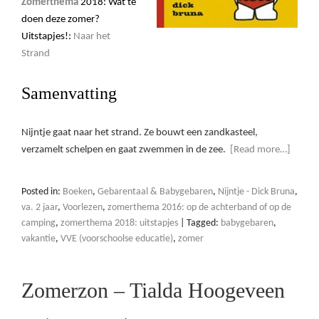
Zomerthema
2018: Wat te
doen deze zomer?
Uitstapjes!:
Naar het
Strand
Samenvatting
Nijntje gaat naar het strand. Ze bouwt een zandkasteel,
verzamelt schelpen en gaat zwemmen in de zee.
[Read more…]
Posted in:
Boeken
,
Gebarentaal & Babygebaren
,
Nijntje - Dick Bruna
,
va. 2 jaar
,
Voorlezen
,
zomerthema 2016: op de achterband of op de
camping
,
zomerthema 2018: uitstapjes
|
Tagged:
babygebaren
,
vakantie
,
VVE (voorschoolse educatie)
,
zomer
Zomerzon – Tialda Hoogeveen