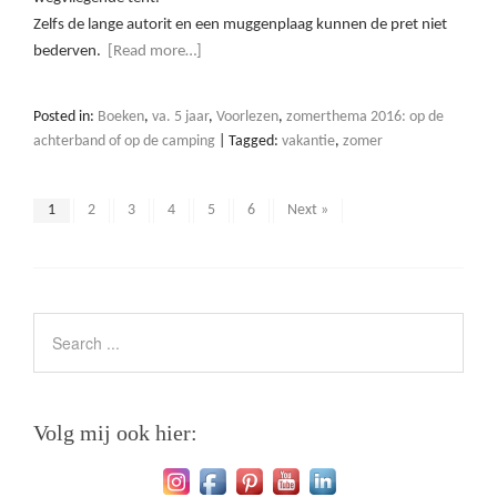
Zelfs de lange autorit en een muggenplaag kunnen de pret niet
bederven.
[Read more…]
Posted in:
Boeken
,
va. 5 jaar
,
Voorlezen
,
zomerthema 2016: op de
achterband of op de camping
|
Tagged:
vakantie
,
zomer
1
2
3
4
5
6
Next »
Volg mij ook hier: