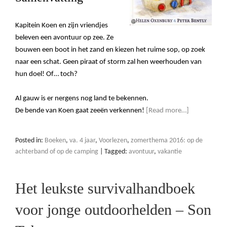
Kapitein Koen en zijn vriendjes
beleven een avontuur op zee. Ze
bouwen een boot in het zand en kiezen het ruime sop, op zoek
naar een schat. Geen piraat of storm zal hen weerhouden van
hun doel! Of… toch?
Al gauw is er nergens nog land te bekennen.
De bende van Koen gaat zeeën verkennen!
[Read more…]
Posted in:
Boeken
,
va. 4 jaar
,
Voorlezen
,
zomerthema 2016: op de
achterband of op de camping
|
Tagged:
avontuur
,
vakantie
Het leukste survivalhandboek
voor jonge outdoorhelden – Son