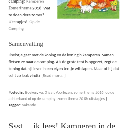
camping:
Kamperen
Zomerthema
2018: Wat
te doen deze zomer?
Uitstapjes!:
Op de
Camping
Samenvatting
Liselotje gaat met de koning en de koningin kamperen. Samen
fietsen ze naar de camping. Als de grote tent is opgezet, zegt de
koning dat hij liever in een eigen tentje wil slapen. Maar of hij dat
echt zo leuk vindt?
[Read more…]
Posted in:
Boeken
,
va. 3 jaar
,
Voorlezen
,
zomerthema 2016: op de
achterband of op de camping
,
zomerthema 2018: uitstapjes
|
Tagged:
vakantie
Ssst… ik lees! Kamperen in de