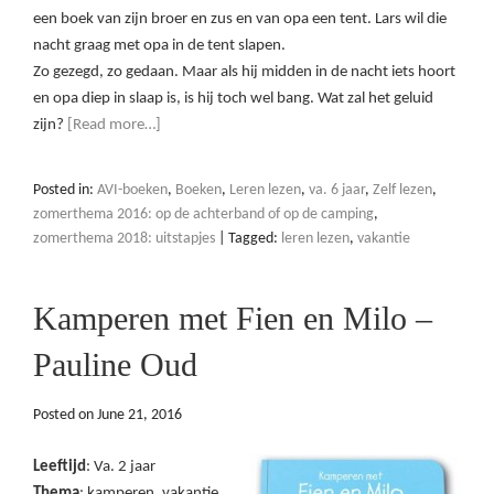
een boek van zijn broer en zus en van opa een tent. Lars wil die
nacht graag met opa in de tent slapen.
Zo gezegd, zo gedaan. Maar als hij midden in de nacht iets hoort
en opa diep in slaap is, is hij toch wel bang. Wat zal het geluid
zijn?
[Read more…]
Posted in:
AVI-boeken
,
Boeken
,
Leren lezen
,
va. 6 jaar
,
Zelf lezen
,
zomerthema 2016: op de achterband of op de camping
,
zomerthema 2018: uitstapjes
|
Tagged:
leren lezen
,
vakantie
Kamperen met Fien en Milo –
Pauline Oud
Posted on
June 21, 2016
Leeftijd
: Va. 2 jaar
Thema
: kamperen, vakantie