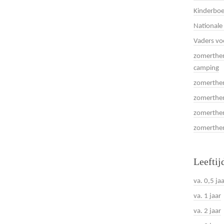
Kinderboe
Nationale
Vaders vo
zomerthem
camping
zomerthem
zomerthem
zomerthem
zomerthema
Leeftij
va. 0,5 ja
va. 1 jaar
va. 2 jaar