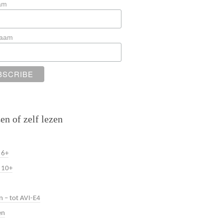
am
naam
en of zelf lezen
 6+
 10+
n – tot AVI-E4
en