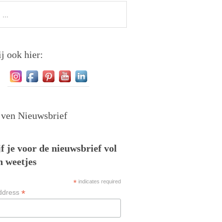
j ook hier:
jven Nieuwsbrief
f je voor de nieuwsbrief vol
n weetjes
*
indicates required
*
ddress