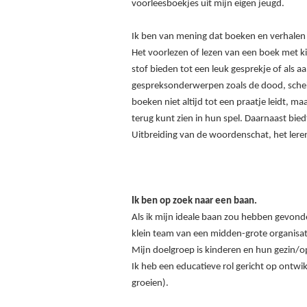
voorleesboekjes uit mijn eigen jeugd.
Ik ben van mening dat boeken en verhalen e
Het voorlezen of lezen van een boek met ki
stof bieden tot een leuk gesprekje of als 
gespreksonderwerpen zoals de dood, scheid
boeken niet altijd tot een praatje leidt, m
terug kunt zien in hun spel. Daarnaast bi
Uitbreiding van de woordenschat, het leren
Ik ben op zoek naar een baan.
Als ik mijn ideale baan zou hebben gevonde
klein team van een midden-grote organisatie
Mijn doelgroep is kinderen en hun gezin/o
Ik heb een educatieve rol gericht op ontwi
groeien).