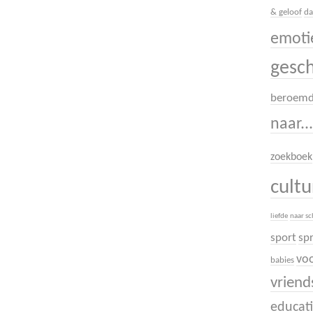
& geloof
da
emoti
gesc
beroem
naar..
zoekboek
cult
liefde
naar s
sport
sp
voo
babies
vrien
educati