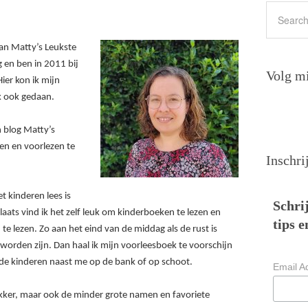
an Matty’s Leukste
 en ben in 2011 bij
Volg mi
er kon ik mijn
ik ook gedaan.
 blog Matty’s
en en voorlezen te
Inschri
t kinderen lees is
Schrij
aats vind ik het zelf leuk om kinderboeken te lezen en
tips e
te lezen. Zo aan het eind van de middag als de rust is
worden zijn. Dan haal ik mijn voorleesboek te voorschijn
n de kinderen naast me op de bank of op schoot.
Email A
Kikker, maar ook de minder grote namen en favoriete