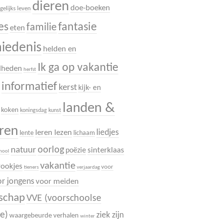
dieren
doe-boeken
gelijks leven
es
fantasie
familie
eten
hiedenis
helden en
Ik ga op vakantie
dheden
herfst
informatief
.
kerst
kijk- en
landen &
koken
koningsdag
kunst
uren
liedjes
leren lezen
lente
lichaam
oorlog
natuur
sinterklaas
poëzie
chool
vakantie
rookjes
voor
tieners
verjaardag
r jongens
voor meiden
dschap
VVE (voorschoolse
e)
ziek zijn
waargebeurde verhalen
winter