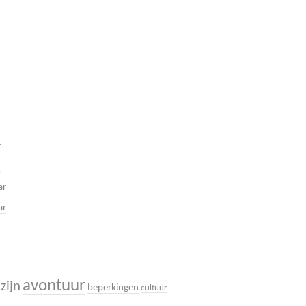
r
r
ar
ar
avontuur
zijn
beperkingen
cultuur