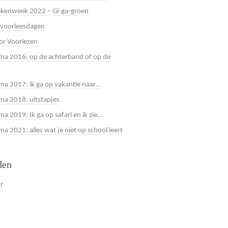
kenweek 2022 – Gi-ga-groen
 voorleesdagen
or Voorlezen
a 2016: op de achterband of op de
a 2017: ik ga op vakantie naar…
a 2018: uitstapjes
a 2019: Ik ga op safari en ik zie…
 2021: alles wat je niet op school leert
den
ar