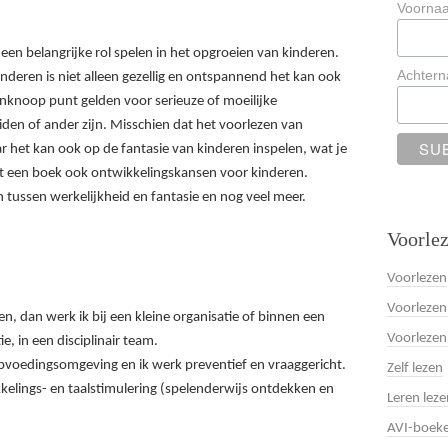
Voorna
en belangrijke rol spelen in het opgroeien van kinderen.
Achter
nderen is niet alleen gezellig en ontspannend het kan ook
aanknoop punt gelden voor serieuze of moeilijke
en of ander zijn. Misschien dat het voorlezen van
aar het kan ook op de fantasie van kinderen inspelen, wat je
edt een boek ook ontwikkelingskansen voor kinderen.
 tussen werkelijkheid en fantasie en nog veel meer.
Voorlez
Voorlezen
Voorlezen
n, dan werk ik bij een kleine organisatie of binnen een
Voorlezen
, in een disciplinair team.
pvoedingsomgeving en ik werk preventief en vraaggericht.
Zelf lezen
kkelings- en taalstimulering (spelenderwijs ontdekken en
Leren leze
AVI-boek