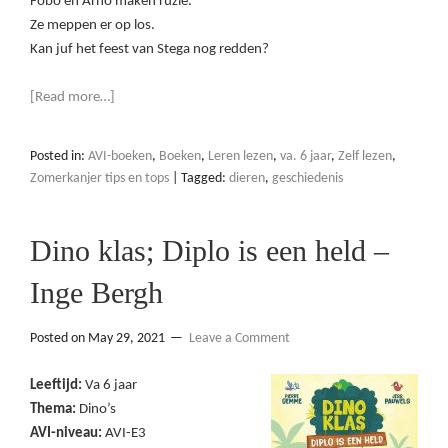
Fobo en Arno maken ruzie.
Ze meppen er op los.
Kan juf het feest van Stega nog redden?
[Read more…]
Posted in:
AVI-boeken
,
Boeken
,
Leren lezen
,
va. 6 jaar
,
Zelf lezen
,
Zomerkanjer tips en tops
|
Tagged:
dieren
,
geschiedenis
Dino klas; Diplo is een held –
Inge Bergh
Posted on
May 29, 2021
Leave a Comment
Leeftijd:
Va 6 jaar
Thema:
Dino’s
AVI-niveau:
AVI-E3