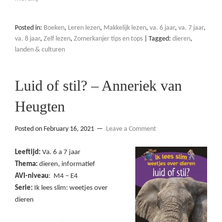
Posted in:
Boeken
,
Leren lezen
,
Makkelijk lezen
,
va. 6 jaar
,
va. 7 jaar
,
va. 8 jaar
,
Zelf lezen
,
Zomerkanjer tips en tops
|
Tagged:
dieren
,
landen & culturen
Luid of stil? – Anneriek van
Heugten
Posted on
February 16, 2021
Leave a Comment
Leeftijd:
Va. 6 a 7 jaar
Thema:
dieren, informatief
AVI-niveau
: M4 – E4
Serie:
Ik lees slim: weetjes over
dieren