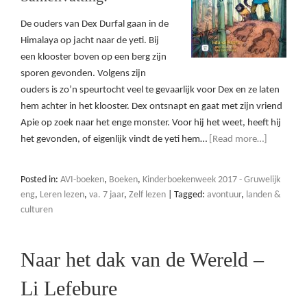
De ouders van Dex Durfal gaan in de
Himalaya op jacht naar de yeti. Bij
een klooster boven op een berg zijn
sporen gevonden. Volgens zijn
ouders is zo’n speurtocht veel te gevaarlijk voor Dex en ze laten
hem achter in het klooster. Dex ontsnapt en gaat met zijn vriend
Apie op zoek naar het enge monster. Voor hij het weet, heeft hij
het gevonden, of eigenlijk vindt de yeti hem…
[Read more…]
Posted in:
AVI-boeken
,
Boeken
,
Kinderboekenweek 2017 - Gruwelijk
eng
,
Leren lezen
,
va. 7 jaar
,
Zelf lezen
|
Tagged:
avontuur
,
landen &
culturen
Naar het dak van de Wereld –
Li Lefebure