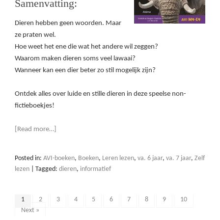
Samenvatting:
Dieren hebben geen woorden. Maar
ze praten wel.
Hoe weet het ene die wat het andere wil zeggen?
Waarom maken dieren soms veel lawaai?
Wanneer kan een dier beter zo stil mogelijk zijn?
Ontdek alles over luide en stille dieren in deze speelse non-
fictieboekjes!
[Read more…]
Posted in:
AVI-boeken
,
Boeken
,
Leren lezen
,
va. 6 jaar
,
va. 7 jaar
,
Zelf
lezen
|
Tagged:
dieren
,
informatief
1
2
3
4
5
6
7
8
9
10
Next »