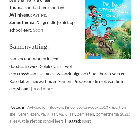
Leeftijd:
Va. 7 a 8 jaar
Thema:
sport, stoere sporten
AVI-niveau
: AVI-M5
Zomerthema:
Dingen die je niet op
school leert,
Sport
Samenvatting:
Sam en Roel wonen in een
doodsaaie wijk. Gelukkig is er wél
een crossbaan. De meest waanzinnige ooit! Dan horen Sam en
Roel dat er nieuwe huizen komen. Precies op de plek van hun
crossbaan!
[Read more…]
Posted in:
AVI-boeken
,
Boeken
,
Kinderboekenweek 2013 - Sport en
spel
,
Leren lezen
,
va. 7 jaar
,
va. 8 jaar
,
Zelf lezen
,
zomerthema 2021:
alles wat je niet op school leert
|
Tagged:
sport