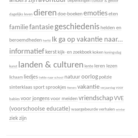
anders zijn
beperkingen
cultuur & geloof
dieren
emoties
doe-boeken
eten
dagelijks leven
geschiedenis
fantasie
familie
helden en
Ik ga op vakantie naar...
beroemdheden
herfst
informatief
kerst
kijk- en zoekboek
koken
koningsdag
landen & culturen
leren lezen
lente
kunst
oorlog
liedjes
natuur
poëzie
lichaam
liefde
naar school
vakantie
sinterklaas
sport
sprookjes
voor
tieners
verjaardag
vriendschap
VVE
voor jongens
voor meiden
babies
(voorschoolse educatie)
waargebeurde verhalen
winter
ziek zijn