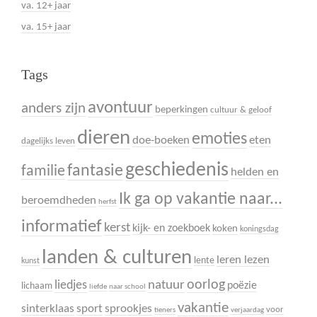
va. 12+ jaar
va. 15+ jaar
Tags
avontuur
anders zijn
beperkingen
cultuur & geloof
dieren
emoties
doe-boeken
eten
dagelijks leven
geschiedenis
fantasie
familie
helden en
Ik ga op vakantie naar...
beroemdheden
herfst
informatief
kerst
kijk- en zoekboek
koken
koningsdag
landen & culturen
leren lezen
lente
kunst
oorlog
liedjes
natuur
poëzie
lichaam
liefde
naar school
vakantie
sinterklaas
sport
sprookjes
voor
tieners
verjaardag