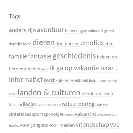
Tags
avontuur
anders zijn
beperkingen
cultuur & geloof
dieren
emoties
doe-boeken
eten
dagelijks leven
geschiedenis
fantasie
familie
helden en
Ik ga op vakantie naar...
beroemdheden
herfst
informatief
kerst
kijk- en zoekboek
koken
koningsdag
landen & culturen
leren lezen
lente
kunst
oorlog
liedjes
natuur
poëzie
lichaam
liefde
naar school
vakantie
sinterklaas
sport
sprookjes
voor
tieners
verjaardag
vriendschap
VVE
voor jongens
voor meiden
babies