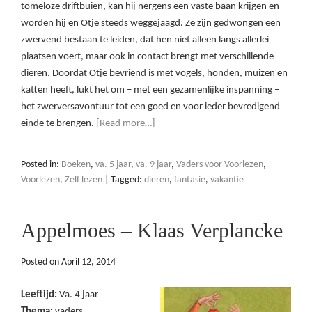
tomeloze driftbuien, kan hij nergens een vaste baan krijgen en
worden hij en Otje steeds weggejaagd. Ze zijn gedwongen een
zwervend bestaan te leiden, dat hen niet alleen langs allerlei
plaatsen voert, maar ook in contact brengt met verschillende
dieren. Doordat Otje bevriend is met vogels, honden, muizen en
katten heeft, lukt het om – met een gezamenlijke inspanning –
het zwerversavontuur tot een goed en voor ieder bevredigend
einde te brengen.
[Read more…]
Posted in:
Boeken
,
va. 5 jaar
,
va. 9 jaar
,
Vaders voor Voorlezen
,
Voorlezen
,
Zelf lezen
|
Tagged:
dieren
,
fantasie
,
vakantie
Appelmoes – Klaas Verplancke
Posted on
April 12, 2014
Leeftijd:
Va. 4 jaar
Thema:
vaders