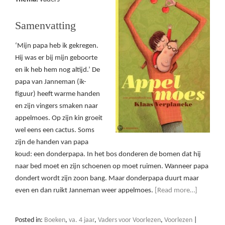
Samenvatting
‘Mijn papa heb ik gekregen.
Hij was er bij mijn geboorte
en ik heb hem nog altijd.’ De
papa van Janneman (ik-
figuur) heeft warme handen
en zijn vingers smaken naar
appelmoes. Op zijn kin groeit
wel eens een cactus. Soms
zijn de handen van papa
koud: een donderpapa. In het bos donderen de bomen dat hij
naar bed moet en zijn schoenen op moet ruimen. Wanneer papa
dondert wordt zijn zoon bang. Maar donderpapa duurt maar
even en dan ruikt Janneman weer appelmoes.
[Read more…]
Posted in:
Boeken
,
va. 4 jaar
,
Vaders voor Voorlezen
,
Voorlezen
|