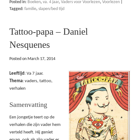
Posted in:
Boeken
,
va. 4 jaar
,
Vaders voor Voorlezen
,
Voorlezen
|
Tagged:
familie
,
slapen/bed tijd
Tattoo-papa – Daniel
Nesquenes
Posted on
March 17, 2014
Leeftijd
: Va 7 jaar.
Thema
: vaders, tattoo,
verhalen
Samenvatting
Een jongetje teert op de
verhalen die zijn vader hem
verteld heeft. Hij geniet
ervan, ook als zijn vader er