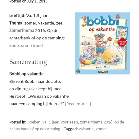
Posted on
July 1, 2015
Leeftijd
: Va. 1,5 jaar
Thema
: zomer, vakantie, zee
Zomerthema
2016: Op de
achterbank of op de camping:
Zon Zee en Strand
Samenvatting
Bobbi op vakantie
Blij rent Bobbi naar de auto,
en zijn rugzak sleept hij mee.
Hij roept: ,,Wij gaan op vakantie
naar een camping bij de zee!”
[Read more…]
Posted in:
Boeken
,
va. 1 jaar
,
Voorlezen
,
zomerthema 2016: op de
achterband of op de camping
|
Tagged:
vakantie
,
zomer