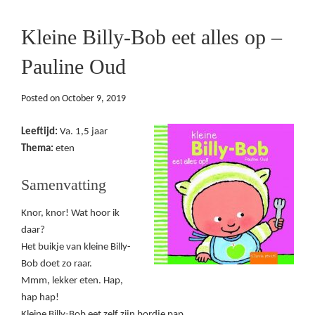
Kleine Billy-Bob eet alles op –
Pauline Oud
Posted on
October 9, 2019
Leeftijd:
Va. 1,5 jaar
Thema:
eten
Samenvatting
Knor, knor! Wat hoor ik
daar?
Het buikje van kleine Billy-
Bob doet zo raar.
Mmm, lekker eten. Hap,
hap hap!
Kleine Billy-Bob eet zelf zijn bordje pap.