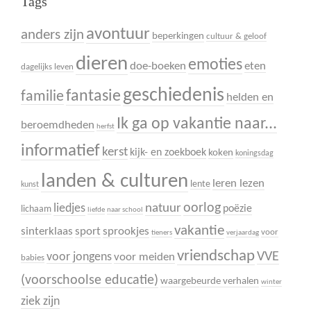
Tags
avontuur
anders zijn
beperkingen
cultuur & geloof
dieren
emoties
doe-boeken
eten
dagelijks leven
geschiedenis
fantasie
familie
helden en
Ik ga op vakantie naar...
beroemdheden
herfst
informatief
kerst
kijk- en zoekboek
koken
koningsdag
landen & culturen
leren lezen
lente
kunst
oorlog
liedjes
natuur
poëzie
lichaam
liefde
naar school
vakantie
sinterklaas
sport
sprookjes
voor
tieners
verjaardag
vriendschap
VVE
voor jongens
voor meiden
babies
(voorschoolse educatie)
waargebeurde verhalen
winter
ziek zijn