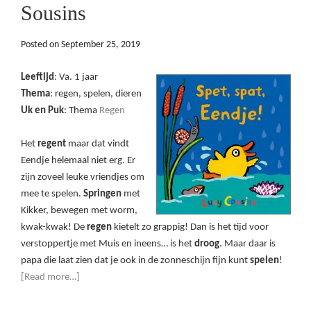
Sousins
Posted on
September 25, 2019
Leeftijd
: Va. 1 jaar
Thema
: regen, spelen, dieren
Uk en Puk
: Thema
Regen
Het
regent
maar dat vindt
Eendje helemaal niet erg. Er
zijn zoveel leuke vriendjes om
mee te spelen.
Springen
met
Kikker, bewegen met worm,
kwak-kwak! De
regen
kietelt zo grappig! Dan is het tijd voor
verstoppertje met Muis en ineens… is het
droog
. Maar daar is
papa die laat zien dat je ook in de zonneschijn fijn kunt
spelen
!
[Read more…]