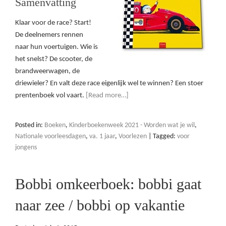
Samenvatting
Klaar voor de race? Start!
De deelnemers rennen
naar hun voertuigen. Wie is
het snelst? De scooter, de
brandweerwagen, de
driewieler? En valt deze race eigenlijk wel te winnen? Een stoer
prentenboek vol vaart.
[Read more…]
Posted in:
Boeken
,
Kinderboekenweek 2021 - Worden wat je wil
,
Nationale voorleesdagen
,
va. 1 jaar
,
Voorlezen
|
Tagged:
voor
jongens
Bobbi omkeerboek: bobbi gaat
naar zee / bobbi op vakantie