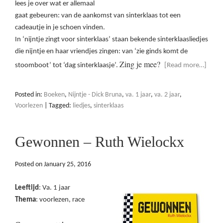
lees je over wat er allemaal
gaat gebeuren: van de aankomst van sinterklaas tot een
cadeautje in je schoen vinden.
In ‘nijntje zingt voor sinterklaas’ staan bekende sinterklaasliedjes
die nijntje en haar vriendjes zingen: van ‘zie ginds komt de
Zing je mee?
stoomboot’ tot ‘dag sinterklaasje’.
[Read more…]
Posted in:
Boeken
,
Nijntje - Dick Bruna
,
va. 1 jaar
,
va. 2 jaar
,
Voorlezen
|
Tagged:
liedjes
,
sinterklaas
Gewonnen – Ruth Wielockx
Posted on
January 25, 2016
Leeftijd
: Va. 1 jaar
Thema
: voorlezen, race