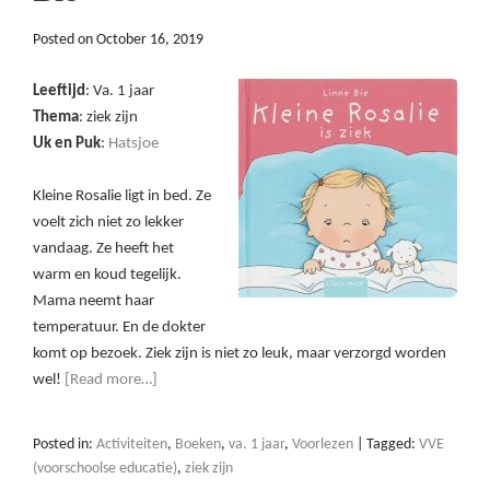
Posted on
October 16, 2019
Leeftijd
: Va. 1 jaar
Thema
: ziek zijn
Uk en Puk
:
Hatsjoe
Kleine Rosalie ligt in bed. Ze
voelt zich niet zo lekker
vandaag. Ze heeft het
warm en koud tegelijk.
Mama neemt haar
temperatuur. En de dokter
komt op bezoek. Ziek zijn is niet zo leuk, maar verzorgd worden
wel!
[Read more…]
Posted in:
Activiteiten
,
Boeken
,
va. 1 jaar
,
Voorlezen
|
Tagged:
VVE
(voorschoolse educatie)
,
ziek zijn