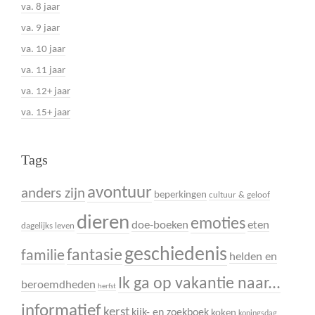
va. 8 jaar
va. 9 jaar
va. 10 jaar
va. 11 jaar
va. 12+ jaar
va. 15+ jaar
Tags
avontuur
anders zijn
beperkingen
cultuur & geloof
dieren
emoties
doe-boeken
eten
dagelijks leven
geschiedenis
fantasie
familie
helden en
Ik ga op vakantie naar...
beroemdheden
herfst
informatief
kerst
kijk- en zoekboek
koken
koningsdag