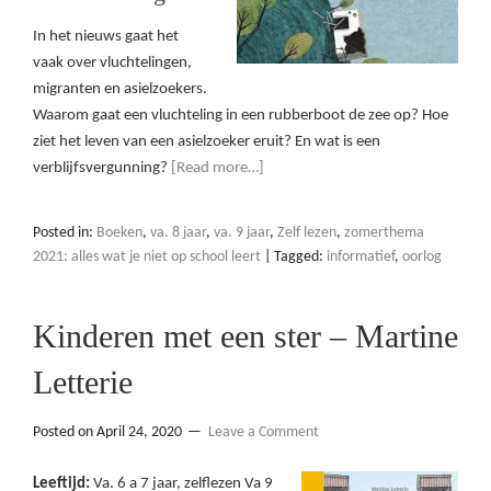
In het nieuws gaat het
vaak over vluchtelingen,
migranten en asielzoekers.
Waarom gaat een vluchteling in een rubberboot de zee op? Hoe
ziet het leven van een asielzoeker eruit? En wat is een
verblijfsvergunning?
[Read more…]
Posted in:
Boeken
,
va. 8 jaar
,
va. 9 jaar
,
Zelf lezen
,
zomerthema
2021: alles wat je niet op school leert
|
Tagged:
informatief
,
oorlog
Kinderen met een ster – Martine
Letterie
Posted on
April 24, 2020
Leave a Comment
Leeftijd:
Va. 6 a 7 jaar, zelflezen Va 9