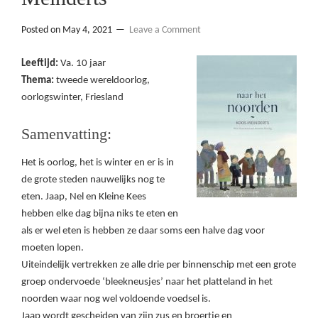
Posted on
May 4, 2021
Leave a Comment
Leeftijd:
Va. 10 jaar
Thema:
tweede wereldoorlog,
oorlogswinter, Friesland
Samenvatting:
Het is oorlog, het is winter en er is in
de grote steden nauwelijks nog te
eten. Jaap, Nel en Kleine Kees
hebben elke dag bijna niks te eten en
als er wel eten is hebben ze daar soms een halve dag voor
moeten lopen.
Uiteindelijk vertrekken ze alle drie per binnenschip met een grote
groep ondervoede ‘bleekneusjes’ naar het platteland in het
noorden waar nog wel voldoende voedsel is.
Jaap wordt gescheiden van zijn zus en broertje en