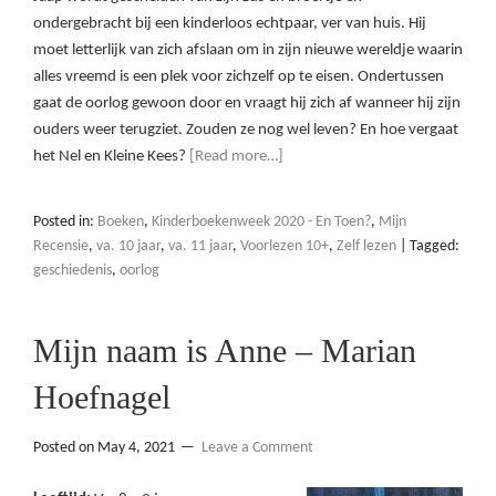
ondergebracht bij een kinderloos echtpaar, ver van huis. Hij
moet letterlijk van zich afslaan om in zijn nieuwe wereldje waarin
alles vreemd is een plek voor zichzelf op te eisen. Ondertussen
gaat de oorlog gewoon door en vraagt hij zich af wanneer hij zijn
ouders weer terugziet. Zouden ze nog wel leven? En hoe vergaat
het Nel en Kleine Kees?
[Read more…]
Posted in:
Boeken
,
Kinderboekenweek 2020 - En Toen?
,
Mijn
Recensie
,
va. 10 jaar
,
va. 11 jaar
,
Voorlezen 10+
,
Zelf lezen
|
Tagged:
geschiedenis
,
oorlog
Mijn naam is Anne – Marian
Hoefnagel
Posted on
May 4, 2021
Leave a Comment