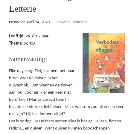
Letterie
Posted on
April 24, 2020
Leave a Comment
Leeftijd:
Va. 6 a 7 jaar
Thema:
oorlog
Samenvatting:
Elke dag zorgt Fietje samen met haar
broer voor de duiven in het
duivenhok. ‘Dan wennen de duiven
aan jou, voor als ik er een keer niet
ben,’ heeft Marius gezegd toen hij
haar de eerste keer liet helpen. Maar waarom zou hij er een keer
niet zijn? Hij is er immers altijd?
Het is oorlog. De Duitsers nemen alles in beslag. Huizen, fietsen,
radio’s… en duiven. Want duiven kunnen boodschappen