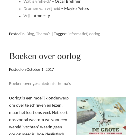
Wat is vrijheid?
– Oscar Brefifier
Dromen van vrijheid
– Mayke Peters
Vrij
– Amnesty
Posted in:
Blog
,
Thema's
|
Tagged:
informatief
,
oorlog
Boeken over oorlog
Posted on
October 1, 2017
Boeken over geschiedenis thema’s
O
orlog is een moeilijk onderwerp
om over te schrijven en lezen,
maar het leert ons veel. Het leert
ons vooral waarom we voor een
wereld ‘vechten’ waarin geen
oorlog meer is, hoe idealistisch