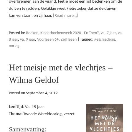
overbrengen aan de vijand. Fietje moet een list bedenken om de
duiven te redden. Gelukkig weet Fietje zeker dat ze de duiven
kan verstaan, en zij haar.
[Read more…]
Posted in:
Boeken
,
Kinderboekenweek 2020 - En Toen?
,
va. 7 jaar
,
va.
8 jaar
,
va. 9 jaar
,
Voorlezen 6+
,
Zelf lezen
|
Tagged:
geschiedenis
,
oorlog
Het meisje met de vlechtjes –
Wilma Geldof
Posted on
September 4, 2019
Leeftijd:
Va. 15 jaar
Thema:
Tweede Wereldoorlog, verzet
Samenvatting: