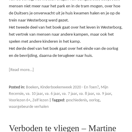
mensen niet meer naar het park en in de tram mogen, over hoe
de Duitsers je onverwacht uit je huis kwamen halen en je op de
trein naar Westerborg werd gezet.
Het tweede deel van het boek gaat over het leven in Westerborg,
het vertrek van mensen naar andere kampen, maar ook het
spelen met andere kinderen in het kamp.
Het derde deel van het boek gaat over het einde van de oorlog
en de bevrijding, daarna de terugkeer naar huis.
[Read more…]
Posted in:
Boeken
,
Kinderboekenweek 2020 - En Toen?
,
Mijn
Recensie
,
va. 10 jaar
,
va. 6 jaar
,
va. 7 jaar
,
va. 8 jaar
,
va. 9 jaar
,
Voorlezen 6+
,
Zelf lezen
|
Tagged:
geschiedenis
,
oorlog
,
waargebeurde verhalen
Verboden te vliegen – Martine