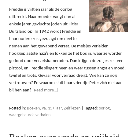
Freddie is vijftien jaar als de oorlog
uitbreekt. Haar moeder vangt dan al
enkele jaren gevluchte joden uit Hitler-
Duitsland op. In 1942 wordt Freddie en
haar oudere zus gevraagd om deel te
nemen aan het gewapend verzet. De meisjes verleiden
hooggeplaatste nazi’s en lokken ze het bos in, waar ze worden
gedood door verzetskameraden. Dan krijgen de zusjes zelf een
pistool, en Freddie slingert heen en weer tussen angst en moed,
twijfel en trots. Gevaar voor verraad dreigt. Wie kan ze nog
vertrouwen? En waarom sluit haar vriendje Peter zich niet aan
bij hen aan?
[Read more…]
Posted in:
Boeken
,
va. 15+ jaar
,
Zelf lezen
|
Tagged:
oorlog
,
waargebeurde verhalen