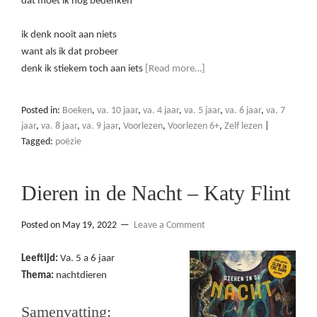
dat moet ik nog bedenken
ik denk nooit aan niets
want als ik dat probeer
denk ik stiekem toch aan iets
[Read more…]
Posted in:
Boeken
,
va. 10 jaar
,
va. 4 jaar
,
va. 5 jaar
,
va. 6 jaar
,
va. 7
jaar
,
va. 8 jaar
,
va. 9 jaar
,
Voorlezen
,
Voorlezen 6+
,
Zelf lezen
|
Tagged:
poëzie
Dieren in de Nacht – Katy Flint
Posted on
May 19, 2022
Leave a Comment
Leeftijd:
Va. 5 a 6 jaar
Thema:
nachtdieren
Samenvatting: