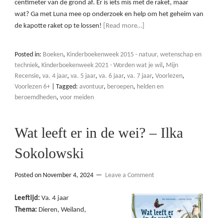
centimeter van de grond af. Er is iets mis met de raket, maar
wat? Ga met Luna mee op onderzoek en help om het geheim van
de kapotte raket op te lossen!
[Read more…]
Posted in:
Boeken
,
Kinderboekenweek 2015 - natuur, wetenschap en
techniek
,
Kinderboekenweek 2021 - Worden wat je wil
,
Mijn
Recensie
,
va. 4 jaar
,
va. 5 jaar
,
va. 6 jaar
,
va. 7 jaar
,
Voorlezen
,
Voorlezen 6+
|
Tagged:
avontuur
,
beroepen
,
helden en
beroemdheden
,
voor meiden
Wat leeft er in de wei? – Ilka
Sokolowski
Posted on
November 4, 2024
Leave a Comment
Leeftijd:
Va. 4 jaar
Thema:
Dieren, Weiland,