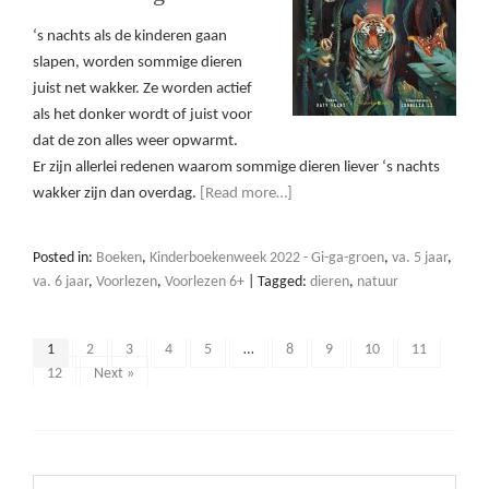
‘s nachts als de kinderen gaan
slapen, worden sommige dieren
juist net wakker. Ze worden actief
als het donker wordt of juist voor
dat de zon alles weer opwarmt.
Er zijn allerlei redenen waarom sommige dieren liever ‘s nachts
wakker zijn dan overdag.
[Read more…]
Posted in:
Boeken
,
Kinderboekenweek 2022 - Gi-ga-groen
,
va. 5 jaar
,
va. 6 jaar
,
Voorlezen
,
Voorlezen 6+
|
Tagged:
dieren
,
natuur
1
2
3
4
5
…
8
9
10
11
12
Next »