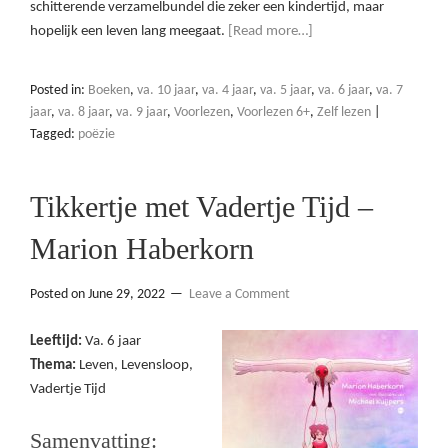
schitterende verzamelbundel die zeker een kindertijd, maar
hopelijk een leven lang meegaat.
[Read more…]
Posted in:
Boeken
,
va. 10 jaar
,
va. 4 jaar
,
va. 5 jaar
,
va. 6 jaar
,
va. 7
jaar
,
va. 8 jaar
,
va. 9 jaar
,
Voorlezen
,
Voorlezen 6+
,
Zelf lezen
|
Tagged:
poëzie
Tikkertje met Vadertje Tijd –
Marion Haberkorn
Posted on
June 29, 2022
Leave a Comment
Leeftijd:
Va. 6 jaar
Thema:
Leven, Levensloop,
Vadertje Tijd
Samenvatting: