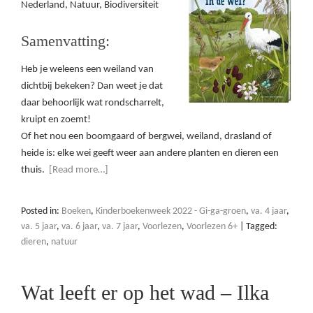
Nederland, Natuur, Biodiversiteit
Samenvatting:
Heb je weleens een weiland van
dichtbij bekeken? Dan weet je dat
daar behoorlijk wat rondscharrelt,
kruipt en zoemt!
Of het nou een boomgaard of bergwei, weiland, drasland of
heide is: elke wei geeft weer aan andere planten en dieren een
thuis.
[Read more…]
Posted in:
Boeken
,
Kinderboekenweek 2022 - Gi-ga-groen
,
va. 4 jaar
,
va. 5 jaar
,
va. 6 jaar
,
va. 7 jaar
,
Voorlezen
,
Voorlezen 6+
|
Tagged:
dieren
,
natuur
Wat leeft er op het wad – Ilka