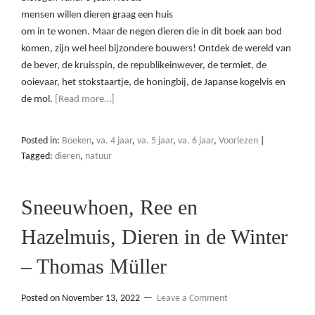
mensen willen dieren graag een huis
om in te wonen. Maar de negen dieren die in dit boek aan bod
komen, zijn wel heel bijzondere bouwers! Ontdek de wereld van
de bever, de kruisspin, de republikeinwever, de termiet, de
ooievaar, het stokstaartje, de honingbij, de Japanse kogelvis en
de mol.
[Read more…]
Posted in:
Boeken
,
va. 4 jaar
,
va. 5 jaar
,
va. 6 jaar
,
Voorlezen
|
Tagged:
dieren
,
natuur
Sneeuwhoen, Ree en
Hazelmuis, Dieren in de Winter
– Thomas Müller
Posted on
November 13, 2022
Leave a Comment